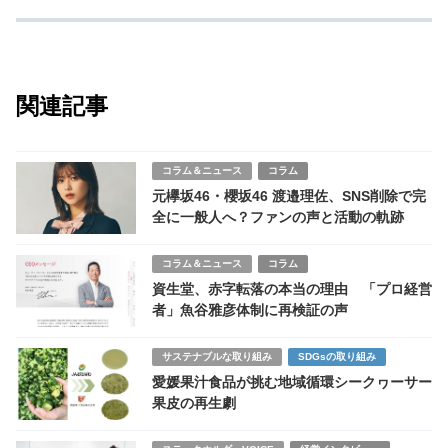
関連記事
コラム＆ニュース
コラム
元欅坂46・櫻坂46 渡邉理佐、SNS削除で完
全に一般人へ？ファンの声と活動の軌跡
コラム＆ニュース
コラム
資生堂、赤字転落の本当の理由 「プロ経営
者」魚谷雅彦体制に再検証の声
サステナブルな取り組み
SDGsの取り組み
愛媛果汁食品が挑む地域循環シークヮーサー
果皮の再生劇