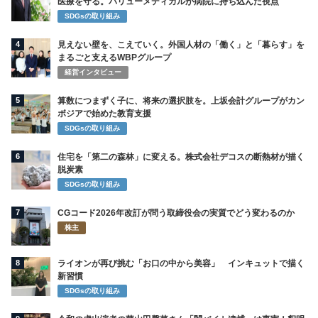
医療を守る。バリューメディカルが病院に持ち込んだ視点
SDGsの取り組み
4
見えない壁を、こえていく。外国人材の「働く」と「暮らす」を
まるごと支えるWBPグループ
経営インタビュー
5
算数につまずく子に、将来の選択肢を。上坂会計グループがカン
ボジアで始めた教育支援
SDGsの取り組み
6
住宅を「第二の森林」に変える。株式会社デコスの断熱材が描く
脱炭素
SDGsの取り組み
7
CGコード2026年改訂が問う取締役会の実質でどう変わるのか
株主
8
ライオンが再び挑む「お口の中から美容」 インキュットで描く
新習慣
SDGsの取り組み