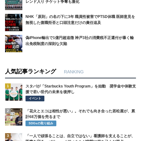
レンド入り チケット争奪も激化
NHK「原則」の名の下に3年 職員性被害でPTSD休職 医師意見を
無視した復職拒否と口頭注意だけの責任追及
偽iPhone輸出で1億円超追徴 神戸3社の消費税不正還付が暴く輸
出免税制度の深刻な欠陥
人気記事ランキング
RANKING
1
スタバが「Starbucks Youth Program」を始動 奨学金や体験支
援で若い世代の未来を後押し
イベント
2
「花火とエコは相性が悪い」。それでも向き合った若松屋が、累
計68万個を売るまで
SDGsの取り組み
3
「一人で頑張ることは、自立ではない」看護師を支えることが、