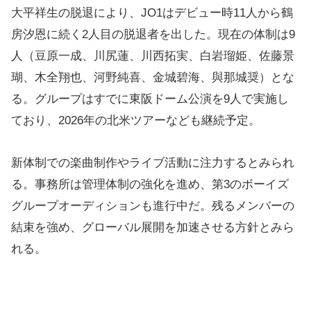
大平祥生の脱退により、JO1はデビュー時11人から鶴
房汐恩に続く2人目の脱退者を出した。現在の体制は9
人（豆原一成、川尻蓮、川西拓実、白岩瑠姫、佐藤景
瑚、木全翔也、河野純喜、金城碧海、與那城奨）とな
る。グループはすでに東阪ドーム公演を9人で実施し
ており、2026年の北米ツアーなども継続予定。
新体制での楽曲制作やライブ活動に注力するとみられ
る。事務所は管理体制の強化を進め、第3のボーイズ
グループオーディションも進行中だ。残るメンバーの
結束を強め、グローバル展開を加速させる方針とみら
れる。