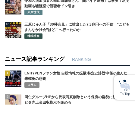
9
令和の虎出演者の華山田馨菜さん「闇バイト逮捕」は事実！釈明
動画も嘘疑惑で視聴者ドン引き
未来世代
10
三原じゅん子「30秒会見」に噴出した7.3兆円への不信 “こども
まんなか社会”はどこへ行ったのか
地域社会
ニュース記事ランキング
RANKING
1
ENHYPENファン女性 自殺情報の拡散 特定と誹謗中傷が生んだ
未確認の悲劇
コラム
2
同仁グループHPから代表写真削除という保身の姿勢に疑問符 ハ
ビタ売上金回収指示を認める
有識者VOICE
3
香港税関 メディキューブ PDRNクリームにスーダンレッド検出
で使用中止勧告 公式は未検出と声明
コラム