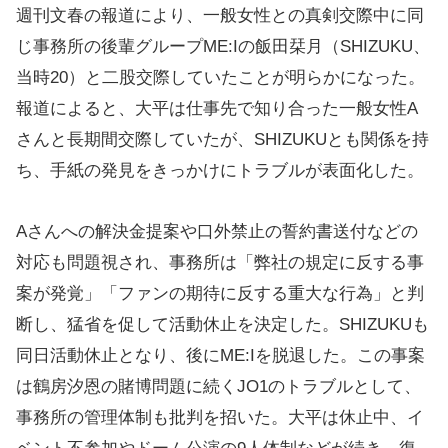
週刊文春の報道により、一般女性との真剣交際中に同
じ事務所の後輩グループME:Iの飯田栞月（SHIZUKU、
当時20）と二股交際していたことが明らかになった。
報道によると、大平は仕事先で知り合った一般女性A
さんと長期間交際していたが、SHIZUKUとも関係を持
ち、手紙の発見をきっかけにトラブルが表面化した。
Aさんへの解決金提案や口外禁止の誓約書送付などの
対応も問題視され、事務所は「弊社の規定に反する事
案が発覚」「ファンの期待に反する重大な行為」と判
断し、猛省を促して活動休止を決定した。SHIZUKUも
同日活動休止となり、後にME:Iを脱退した。この事案
は鶴房汐恩の賭博問題に続くJO1のトラブルとして、
事務所の管理体制も批判を招いた。大平は休止中、イ