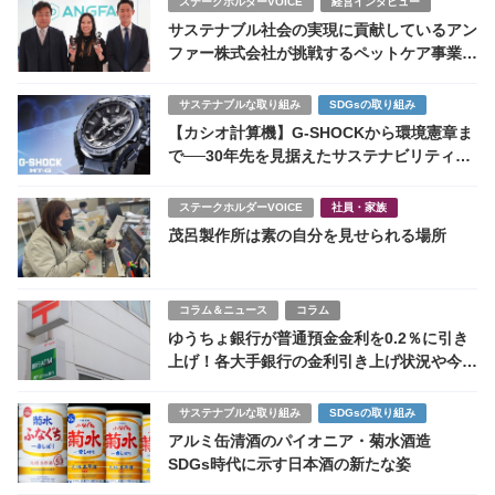
ステークホルダーVOICE
経営インタビュー
サステナブル社会の実現に貢献しているアン
ファー株式会社が挑戦するペットケア事業｜
社員の想いと社会問題の解決を繋ぐ新商品
「HUG ONE(ハグワン)」
サステナブルな取り組み
SDGsの取り組み
【カシオ計算機】G-SHOCKから環境憲章ま
で──30年先を見据えたサステナビリティの
挑戦
ステークホルダーVOICE
社員・家族
茂呂製作所は素の自分を見せられる場所
コラム＆ニュース
コラム
ゆうちょ銀行が普通預金金利を0.2％に引き
上げ！各大手銀行の金利引き上げ状況や今後
の影響や注意点まとめ
サステナブルな取り組み
SDGsの取り組み
アルミ缶清酒のパイオニア・菊水酒造
SDGs時代に示す日本酒の新たな姿