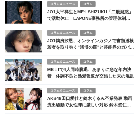
コラム＆ニュース
コラム
JO1大平祥生とME:I SHIZUKU「二股疑惑」
で活動休止 LAPONE事務所の管理体制に
批判、JYPとの教育方針の違いが浮き彫りに
コラム＆ニュース
コラム
JO1鶴房汐恩、オンラインカジノで書類送検
若者を取り巻く”賭博の罠”と芸能界のガバナ
ンス不全
コラム＆ニュース
コラム
ME：Iで4人同時脱退、あまりに急な年内決
着 体調不良と熱愛報道が交錯した末の混乱
コラム＆ニュース
コラム
AKB48田口愛佳と鈴木くるみ卒業発表 動画
流出騒動で女性陣に厳しい対応 鈴木悠仁・
深田竜生は通常活動にファンから「不公平」
の声