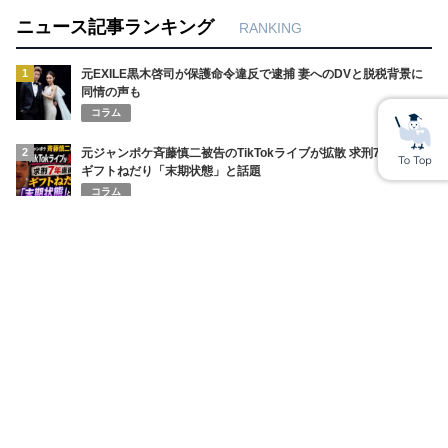
ニュース記事ランキング
RANKING
1
元EXILE黒木啓司が保護命令違反で逮捕 妻へのDVと脱税背景に
同情の声も
コラム
2
元ジャンポケ斉藤慎二被告のTikTokライブが拡散 求刑7年直後に
ギフトねだり「末期状態」と話題
コラム
3
琵琶湖三市同時花火大会が中止 運営は民間実行委 3市関与否定で
詐欺疑惑と返金不安が拡大
コラム
4
SNSインフルエンサーまぁくん Instagramストーリーで
ENHYPEN・NI-KIの家族を脅迫しファンに謝罪 みなちゃんの死
を巡る混乱
コラム
5
秋田県幹部・小野氏がバスローブ姿で喫煙 オンライン記者会見の
前代未聞不祥事と緊急謝罪
コラム