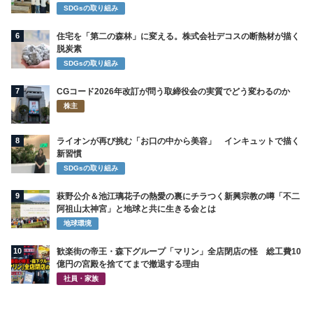
SDGsの取り組み
6
住宅を「第二の森林」に変える。株式会社デコスの断熱材が描く
脱炭素
SDGsの取り組み
7
CGコード2026年改訂が問う取締役会の実質でどう変わるのか
株主
8
ライオンが再び挑む「お口の中から美容」 インキュットで描く
新習慣
SDGsの取り組み
9
萩野公介＆池江璃花子の熱愛の裏にチラつく新興宗教の噂「不二
阿祖山太神宮」と地球と共に生きる会とは
地球環境
10
歓楽街の帝王・森下グループ「マリン」全店閉店の怪 総工費10
億円の宮殿を捨ててまで撤退する理由
社員・家族