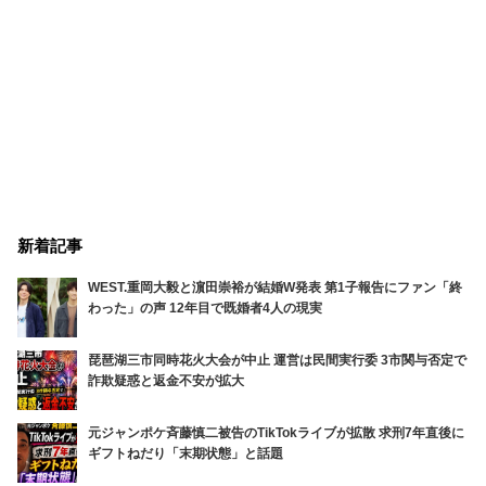
新着記事
WEST.重岡大毅と濵田崇裕が結婚W発表 第1子報告にファン「終
わった」の声 12年目で既婚者4人の現実
琵琶湖三市同時花火大会が中止 運営は民間実行委 3市関与否定で
詐欺疑惑と返金不安が拡大
元ジャンポケ斉藤慎二被告のTikTokライブが拡散 求刑7年直後に
ギフトねだり「末期状態」と話題