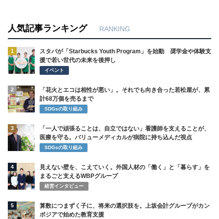
人気記事ランキング
RANKING
1
スタバが「Starbucks Youth Program」を始動 奨学金や体験支
援で若い世代の未来を後押し
イベント
2
「花火とエコは相性が悪い」。それでも向き合った若松屋が、累
計68万個を売るまで
SDGsの取り組み
3
「一人で頑張ることは、自立ではない」看護師を支えることが、
医療を守る。バリューメディカルが病院に持ち込んだ視点
SDGsの取り組み
4
見えない壁を、こえていく。外国人材の「働く」と「暮らす」を
まるごと支えるWBPグループ
経営インタビュー
5
算数につまずく子に、将来の選択肢を。上坂会計グループがカン
ボジアで始めた教育支援