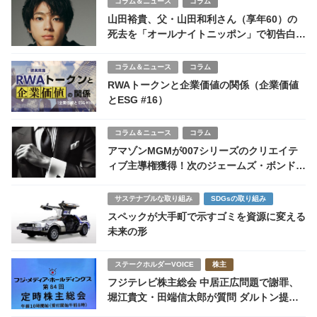
コラム＆ニュース
コラム
山田裕貴、父・山田和利さん（享年60）の
死去を「オールナイトニッポン」で初告白
リスナーへ「もっと話して」呼びかけ
コラム＆ニュース
コラム
RWAトークンと企業価値の関係（企業価値
とESG #16）
コラム＆ニュース
コラム
アマゾンMGMが007シリーズのクリエイテ
ィブ主導権獲得！次のジェームズ・ボンドは
誰だ！？
サステナブルな取り組み
SDGsの取り組み
スペックが大手町で示すゴミを資源に変える
未来の形
ステークホルダーVOICE
株主
フジテレビ株主総会 中居正広問題で謝罪、
堀江貴文・田端信太郎が質問 ダルトン提案
は失速、ガバナンス改革に試練