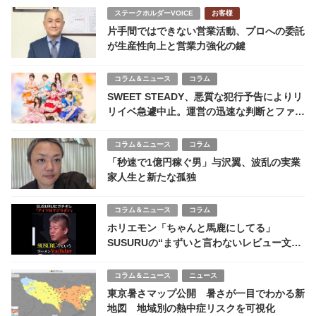
ステークホルダーVOICE
お客様
片手間ではできない営業活動、プロへの委託
が生産性向上と営業力強化の鍵
コラム＆ニュース
コラム
SWEET STEADY、悪質な犯行予告によりリ
リイベ急遽中止。運営の迅速な判断とファン
の成熟した対応
コラム＆ニュース
コラム
「秒速で1億円稼ぐ男」与沢翼、波乱の実業
家人生と新たな孤独
コラム＆ニュース
コラム
ホリエモン「ちゃんと馬鹿にしてる」
SUSURUの“まずいと言わないレビュー文
化”に不満爆発 ラーメン界隈で議論勃発
コラム＆ニュース
ニュース
東京暑さマップ公開 暑さが一目でわかる新
地図 地域別の熱中症リスクを可視化