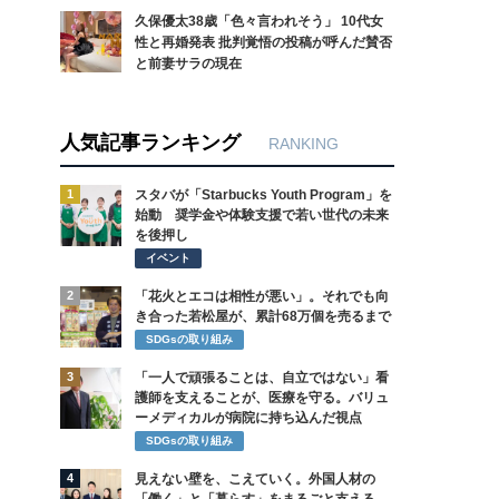
久保優太38歳「色々言われそう」 10代女
性と再婚発表 批判覚悟の投稿が呼んだ賛否
と前妻サラの現在
人気記事ランキング
RANKING
1
スタバが「Starbucks Youth Program」を
始動 奨学金や体験支援で若い世代の未来
を後押し
イベント
2
「花火とエコは相性が悪い」。それでも向
き合った若松屋が、累計68万個を売るまで
SDGsの取り組み
3
「一人で頑張ることは、自立ではない」看
護師を支えることが、医療を守る。バリュ
ーメディカルが病院に持ち込んだ視点
SDGsの取り組み
4
見えない壁を、こえていく。外国人材の