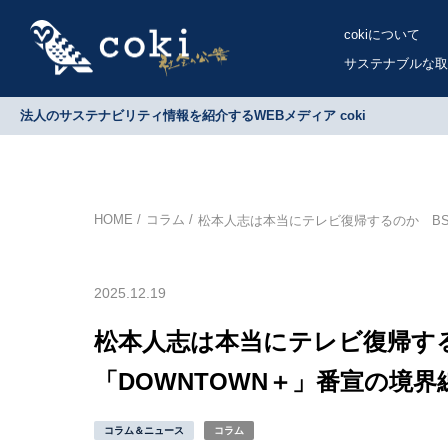
cokiについて
サステナブルな取
法人のサステナビリティ情報を紹介するWEBメディア coki
HOME
コラム
松本人志は本当にテレビ復帰するのか BS
2025.12.19
松本人志は本当にテレビ復帰す
「DOWNTOWN＋」番宣の境界
コラム＆ニュース
コラム