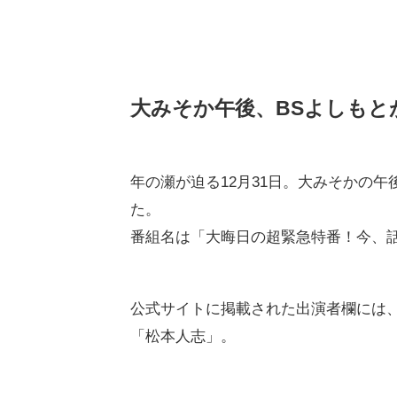
大みそか午後、BSよしもと
年の瀬が迫る12月31日。大みそかの午
た。
番組名は「大晦日の超緊急特番！今、
公式サイトに掲載された出演者欄には
「松本人志」。