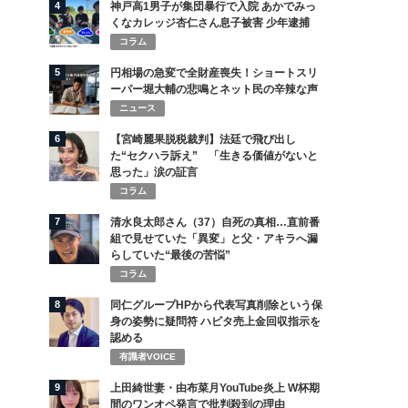
4
神戸高1男子が集団暴行で入院 あかでみっ
くなカレッジ杏仁さん息子被害 少年逮捕
コラム
5
円相場の急変で全財産喪失！ショートスリ
ーパー堀大輔の悲鳴とネット民の辛辣な声
ニュース
6
【宮崎麗果脱税裁判】法廷で飛び出し
た“セクハラ訴え” 「生きる価値がないと
思った」涙の証言
コラム
7
清水良太郎さん（37）自死の真相…直前番
組で見せていた「異変」と父・アキラへ漏
らしていた“最後の苦悩”
コラム
8
同仁グループHPから代表写真削除という保
身の姿勢に疑問符 ハビタ売上金回収指示を
認める
有識者VOICE
9
上田綺世妻・由布菜月YouTube炎上 W杯期
間のワンオペ発言で批判殺到の理由