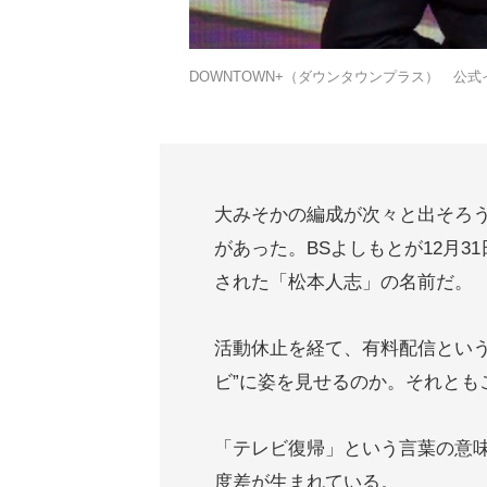
DOWNTOWN+（ダウンタウンプラス） 公
大みそかの編成が次々と出そろ
があった。BSよしもとが12月
された「松本人志」の名前だ。
活動休止を経て、有料配信という
ビ”に姿を見せるのか。それとも
「テレビ復帰」という言葉の意
度差が生まれている。