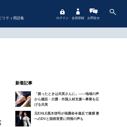
ビリティ用語集
ログイン
会員登録
お問合せ
新着記事
「困ったときは共英さんに」――地域の声
から建設・介護・外国人材支援へ事業を広
げる共英
元EXILE黒木啓司が保護命令違反で逮捕 妻
へのDVと脱税背景に同情の声も