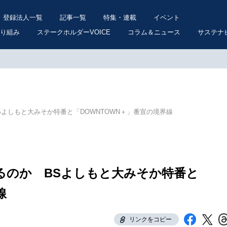
登録法人一覧
記事一覧
特集・連載
イベント
り組み
ステークホルダーVOICE
コラム＆ニュース
サステナ
よしもと大みそか特番と「DOWNTOWN＋」番宣の境界線
るのか BSよしもと大みそか特番と
線
リンクをコピー