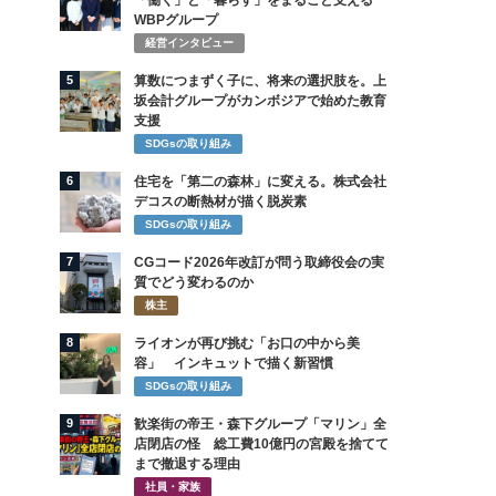
「働く」と「暮らす」をまるごと支える
WBPグループ
経営インタビュー
5
算数につまずく子に、将来の選択肢を。上
坂会計グループがカンボジアで始めた教育
支援
SDGsの取り組み
6
住宅を「第二の森林」に変える。株式会社
デコスの断熱材が描く脱炭素
SDGsの取り組み
7
CGコード2026年改訂が問う取締役会の実
質でどう変わるのか
株主
8
ライオンが再び挑む「お口の中から美
容」 インキュットで描く新習慣
SDGsの取り組み
9
歓楽街の帝王・森下グループ「マリン」全
店閉店の怪 総工費10億円の宮殿を捨てて
まで撤退する理由
社員・家族