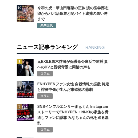
10
令和の虎・華山田馨菜の正体 涙の医学部志
望からパパ活豪遊と闇バイト逮捕の黒い噂
まで
未来世代
ニュース記事ランキング
RANKING
1
元EXILE黒木啓司が保護命令違反で逮捕 妻
へのDVと脱税背景に同情の声も
コラム
2
ENHYPENファン女性 自殺情報の拡散 特定
と誹謗中傷が生んだ未確認の悲劇
コラム
3
SNSインフルエンサーまぁくん Instagram
ストーリーでENHYPEN・NI-KIの家族を脅
迫しファンに謝罪 みなちゃんの死を巡る混
乱
コラム