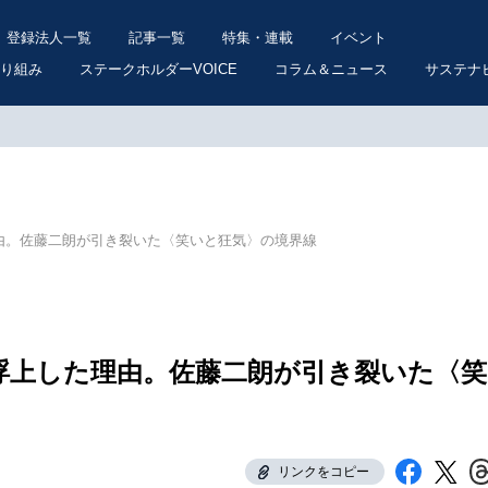
登録法人一覧
記事一覧
特集・連載
イベント
り組み
ステークホルダーVOICE
コラム＆ニュース
サステナ
理由。佐藤二朗が引き裂いた〈笑いと狂気〉の境界線
浮上した理由。佐藤二朗が引き裂いた〈笑
リンクをコピー