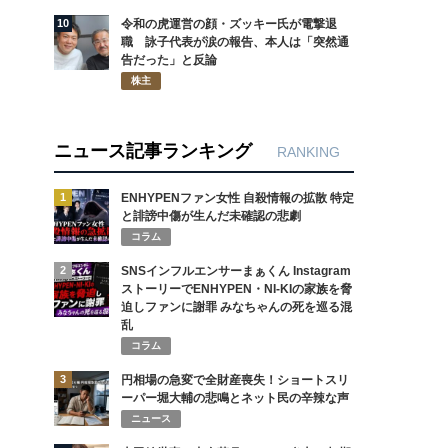
10
令和の虎運営の顔・ズッキー氏が電撃退
職 詠子代表が涙の報告、本人は「突然通
告だった」と反論
株主
ニュース記事ランキング
RANKING
1
ENHYPENファン女性 自殺情報の拡散 特定
と誹謗中傷が生んだ未確認の悲劇
コラム
2
SNSインフルエンサーまぁくん Instagram
ストーリーでENHYPEN・NI-KIの家族を脅
迫しファンに謝罪 みなちゃんの死を巡る混
乱
コラム
3
円相場の急変で全財産喪失！ショートスリ
ーパー堀大輔の悲鳴とネット民の辛辣な声
ニュース