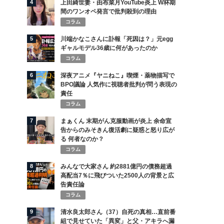
4
上田綺世妻・由布菜月YouTube炎上 W杯期
間のワンオペ発言で批判殺到の理由
コラム
5
川端かなこさんに訃報「死因は？」元egg
ギャルモデル36歳に何があったのか
コラム
6
深夜アニメ『ヤニねこ』喫煙・薬物描写で
BPO議論 人気作に視聴者批判が問う表現の
責任
コラム
7
まぁくん 末期がん克服動画が炎上 余命宣
告からのみそきん復活劇に疑惑と怒り広が
る 何者なのか？
コラム
8
みんなで大家さん 約2881億円の債務超過
高配当7％に飛びついた2500人の背景と広
告責任論
コラム
9
清水良太郎さん（37）自死の真相…直前番
組で見せていた「異変」と父・アキラへ漏