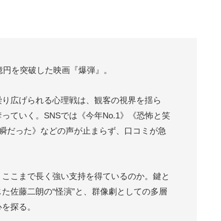
0億円を突破した映画『爆弾』。
繰り広げられる心理戦は、観客の視界を揺ら
ていく。SNSでは《今年No.1》《恐怖と笑
一瞬だった》などの声が止まらず、口コミが急
、ここまで長く強い支持を得ているのか。鍵と
た佐藤二朗の“怪演”と、群像劇としての多層
心を探る。