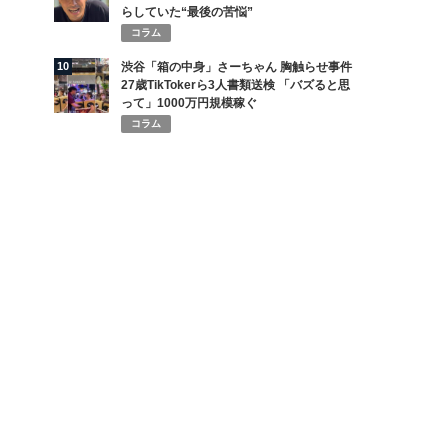
らしていた“最後の苦悩”
コラム
10
渋谷「箱の中身」さーちゃん 胸触らせ事件
27歳TikTokerら3人書類送検 「バズると思
って」1000万円規模稼ぐ
コラム