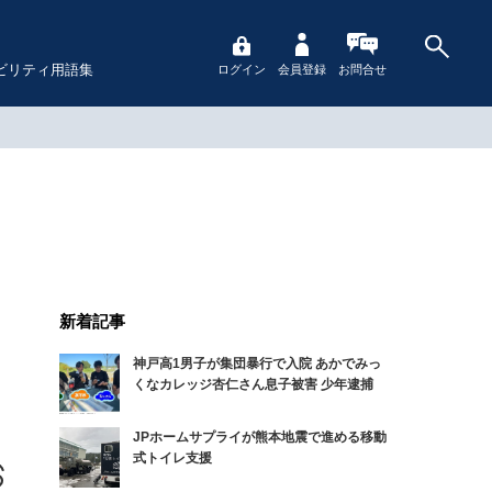
ビリティ用語集
ログイン
会員登録
お問合せ
新着記事
神戸高1男子が集団暴行で入院 あかでみっ
くなカレッジ杏仁さん息子被害 少年逮捕
JPホームサプライが熊本地震で進める移動
式トイレ支援