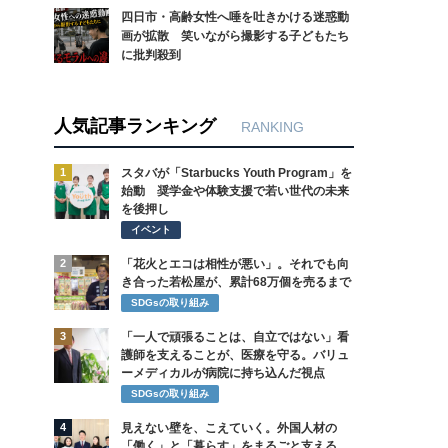
四日市・高齢女性へ唾を吐きかける迷惑動
画が拡散 笑いながら撮影する子どもたち
に批判殺到
人気記事ランキング
RANKING
1
スタバが「Starbucks Youth Program」を
始動 奨学金や体験支援で若い世代の未来
を後押し
イベント
2
「花火とエコは相性が悪い」。それでも向
き合った若松屋が、累計68万個を売るまで
SDGsの取り組み
3
「一人で頑張ることは、自立ではない」看
護師を支えることが、医療を守る。バリュ
ーメディカルが病院に持ち込んだ視点
SDGsの取り組み
4
見えない壁を、こえていく。外国人材の
「働く」と「暮らす」をまるごと支える