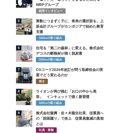
WBPグループ
経営インタビュー
5
算数につまずく子に、将来の選択肢を。上
坂会計グループがカンボジアで始めた教育
支援
SDGsの取り組み
6
住宅を「第二の森林」に変える。株式会社
デコスの断熱材が描く脱炭素
SDGsの取り組み
7
CGコード2026年改訂が問う取締役会の実
質でどう変わるのか
株主
8
ライオンが再び挑む「お口の中から美
容」 インキュットで描く新習慣
SDGsの取り組み
9
株式会社龍興・佐々木龍生社長、従業員へ
の「顔面蹴り」で炎上 従業員激減の真相
とは
社員・家族