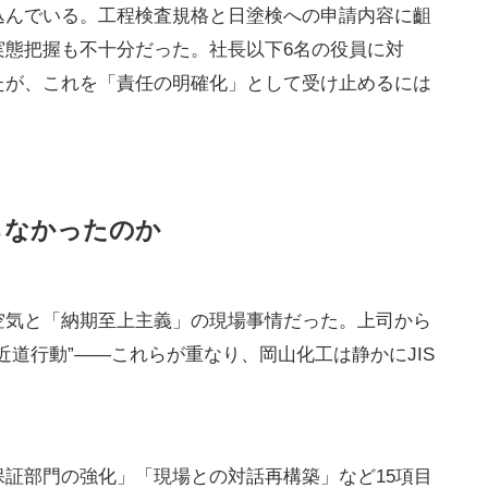
込んでいる。工程検査規格と日塗検への申請内容に齟
実態把握も不十分だった。社長以下6名の役員に対
たが、これを「責任の明確化」として受け止めるには
らなかったのか
空気と「納期至上主義」の現場事情だった。上司から
近道行動”――これらが重なり、岡山化工は静かにJIS
証部門の強化」「現場との対話再構築」など15項目