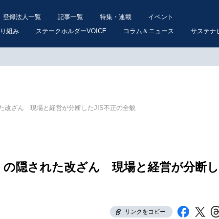
登録法人一覧
記事一覧
特集・連載
イベント
り組み
ステークホルダーVOICE
コラム＆ニュース
サステナ
た改ざん 現場と経営が分断したJIS不正の全貌
」の隠された改ざん 現場と経営が分断し
リンクをコピー