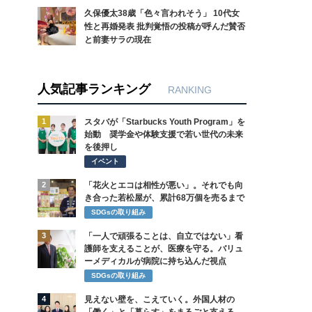
久保優太38歳「色々言われそう」 10代女
性と再婚発表 批判覚悟の投稿が呼んだ賛否
と前妻サラの現在
人気記事ランキング
RANKING
1
スタバが「Starbucks Youth Program」を
始動 奨学金や体験支援で若い世代の未来
を後押し
イベント
2
「花火とエコは相性が悪い」。それでも向
き合った若松屋が、累計68万個を売るまで
SDGsの取り組み
3
「一人で頑張ることは、自立ではない」看
護師を支えることが、医療を守る。バリュ
ーメディカルが病院に持ち込んだ視点
SDGsの取り組み
4
見えない壁を、こえていく。外国人材の