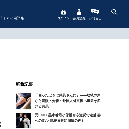
ビリティ用語集
ログイン
会員登録
お問合せ
新着記事
「困ったときは共英さんに」――地域の声
から建設・介護・外国人材支援へ事業を広
げる共英
元EXILE黒木啓司が保護命令違反で逮捕 妻
へのDVと脱税背景に同情の声も