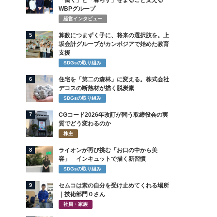
「働く」と「暮らす」をまるごと支える
WBPグループ
経営インタビュー
5
算数につまずく子に、将来の選択肢を。上
坂会計グループがカンボジアで始めた教育
支援
SDGsの取り組み
6
住宅を「第二の森林」に変える。株式会社
デコスの断熱材が描く脱炭素
SDGsの取り組み
7
CGコード2026年改訂が問う取締役会の実
質でどう変わるのか
株主
8
ライオンが再び挑む「お口の中から美
容」 インキュットで描く新習慣
SDGsの取り組み
9
セムコは素の自分を受け止めてくれる場所
｜技術部門０さん
社員・家族