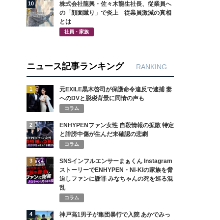
10
株式会社龍興・佐々木龍生社長、従業員へ
の「顔面蹴り」で炎上 従業員激減の真相
とは
社員・家族
ニュース記事ランキング
RANKING
1
元EXILE黒木啓司が保護命令違反で逮捕 妻
へのDVと脱税背景に同情の声も
コラム
2
ENHYPENファン女性 自殺情報の拡散 特定
と誹謗中傷が生んだ未確認の悲劇
コラム
3
SNSインフルエンサーまぁくん Instagram
ストーリーでENHYPEN・NI-KIの家族を脅
迫しファンに謝罪 みなちゃんの死を巡る混
乱
コラム
4
神戸高1男子が集団暴行で入院 あかでみっ