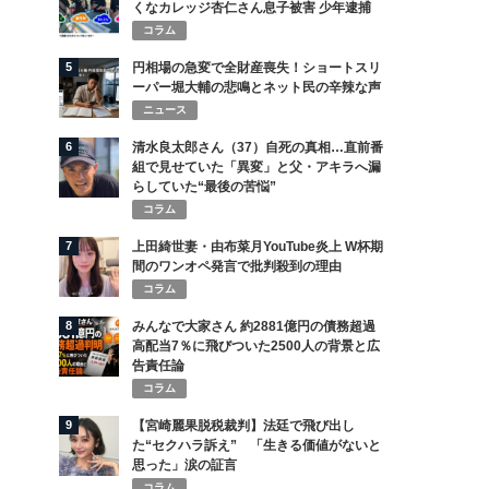
くなカレッジ杏仁さん息子被害 少年逮捕
コラム
5
円相場の急変で全財産喪失！ショートスリ
ーパー堀大輔の悲鳴とネット民の辛辣な声
ニュース
6
清水良太郎さん（37）自死の真相…直前番
組で見せていた「異変」と父・アキラへ漏
らしていた“最後の苦悩”
コラム
7
上田綺世妻・由布菜月YouTube炎上 W杯期
間のワンオペ発言で批判殺到の理由
コラム
8
みんなで大家さん 約2881億円の債務超過
高配当7％に飛びついた2500人の背景と広
告責任論
コラム
9
【宮崎麗果脱税裁判】法廷で飛び出し
た“セクハラ訴え” 「生きる価値がないと
思った」涙の証言
コラム