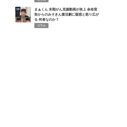
10
まぁくん 末期がん克服動画が炎上 余命宣
告からのみそきん復活劇に疑惑と怒り広が
る 何者なのか？
コラム