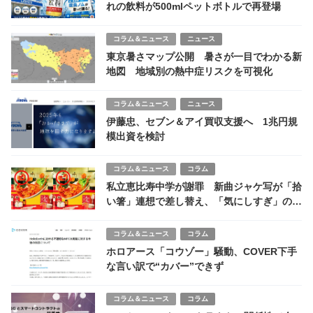
れの飲料が500mlペットボトルで再登場
コラム＆ニュース
ニュース
東京暑さマップ公開 暑さが一目でわかる新
地図 地域別の熱中症リスクを可視化
コラム＆ニュース
ニュース
伊藤忠、セブン＆アイ買収支援へ 1兆円規
模出資を検討
コラム＆ニュース
コラム
私立恵比寿中学が謝罪 新曲ジャケ写が「拾
い箸」連想で差し替え、「気にしすぎ」の声
も
コラム＆ニュース
コラム
ホロアース「コウゾー」騒動、COVER下手
な言い訳で“カバー”できず
コラム＆ニュース
コラム