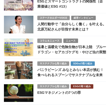
ESGとスマートコントラクトの関係性（企
業価値とESG #13）
ステークホルダーVOICE
経営インタビュー
人間行動学で「自分らしく働く」を叶える。
北原万紀さんが目指す未来とは？
コラム＆ニュース
ニュース
猛暑と温暖化で危険生物が日本上陸 ブルー
ドラゴン・セアカゴケグモ・やけど虫の実態
サステナブルな取り組み
SDGsの取り組み
バニラビーンズ みなとみらい本店が挑む！
食べられるスプーンでサステナブルな未来
サステナブルな取り組み
ESGの取り組み
ESGマネジメントの7つの罪