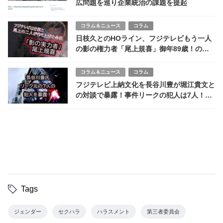
広問題を巡り企業統治の課題を提起
コラム＆ニュース
コラム
日枝久とのHOライン、フジテレビもう一人
の影の権力者「尾上規喜」御年89歳！の知
られざる権力
コラム＆ニュース
コラム
フジテレビ上納文化を長谷川豊が堀江貴文と
の対談で暴露！事件リークの犯人は7人！天
下り斡旋の実態
Tags
ジェンダー
セクハラ
ハラスメント
第三者委員会