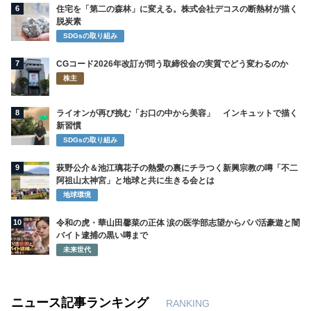
6
住宅を「第二の森林」に変える。株式会社デコスの断熱材が描く
脱炭素
SDGsの取り組み
7
CGコード2026年改訂が問う取締役会の実質でどう変わるのか
株主
8
ライオンが再び挑む「お口の中から美容」 インキュットで描く
新習慣
SDGsの取り組み
9
萩野公介＆池江璃花子の熱愛の裏にチラつく新興宗教の噂「不二
阿祖山太神宮」と地球と共に生きる会とは
地球環境
10
令和の虎・華山田馨菜の正体 涙の医学部志望からパパ活豪遊と闇
バイト逮捕の黒い噂まで
未来世代
ニュース記事ランキング
RANKING