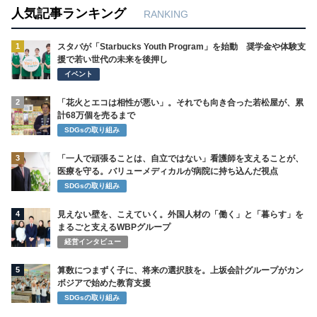
人気記事ランキング
RANKING
1
スタバが「Starbucks Youth Program」を始動 奨学金や体験支
援で若い世代の未来を後押し
イベント
2
「花火とエコは相性が悪い」。それでも向き合った若松屋が、累
計68万個を売るまで
SDGsの取り組み
3
「一人で頑張ることは、自立ではない」看護師を支えることが、
医療を守る。バリューメディカルが病院に持ち込んだ視点
SDGsの取り組み
4
見えない壁を、こえていく。外国人材の「働く」と「暮らす」を
まるごと支えるWBPグループ
経営インタビュー
5
算数につまずく子に、将来の選択肢を。上坂会計グループがカン
ボジアで始めた教育支援
SDGsの取り組み