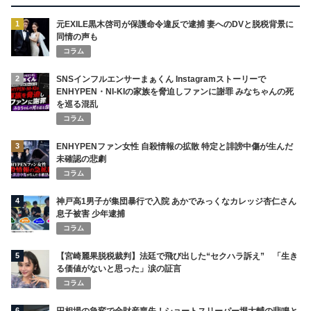
1
元EXILE黒木啓司が保護命令違反で逮捕 妻へのDVと脱税背景に
同情の声も
コラム
2
SNSインフルエンサーまぁくん Instagramストーリーで
ENHYPEN・NI-KIの家族を脅迫しファンに謝罪 みなちゃんの死
を巡る混乱
コラム
3
ENHYPENファン女性 自殺情報の拡散 特定と誹謗中傷が生んだ
未確認の悲劇
コラム
4
神戸高1男子が集団暴行で入院 あかでみっくなカレッジ杏仁さん
息子被害 少年逮捕
コラム
5
【宮崎麗果脱税裁判】法廷で飛び出した“セクハラ訴え” 「生き
る価値がないと思った」涙の証言
コラム
6