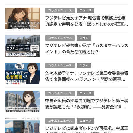
コラム＆ニュース
ニュース
フジテレビ元女子アナ 報告書で業務上性暴
力認定で声明を公表「ほっとしたのが正直な
気持ち」
コラム＆ニュース
コラム
フジテレビ報告書が示す「カスタマーハラス
メント」の新たな問題とは？
コラム＆ニュース
コラム
佐々木恭子アナ、フジテレビ第三者委員会報
告で名誉回復へ ハラスメント問題で新事実
判明
コラム＆ニュース
ニュース
中居正広氏の性暴力問題でフジテレビ第三者
委が認定した「2次加害」――見舞金100万
円・弁護士紹介・上司のハラスメントが示す
業界構造
コラム＆ニュース
ニュース
フジテレビに株主ダルトンが再要求、中居正