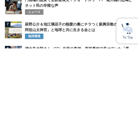
円相場の急変で全財産喪失！ショートスリーパー堀大輔の悲鳴と
ネット民の辛辣な声
ニュース
7
萩野公介＆池江璃花子の熱愛の裏にチラつく新興宗教の噂「不二
阿祖山太神宮」と地球と共に生きる会とは
地球環境
8
清水良太郎さん（37）自死の真相…直前番組で見せていた「異
変」と父・アキラへ漏らしていた“最後の苦悩”
コラム
9
同仁グループHPから代表写真削除という保身の姿勢に疑問符 ハ
ビタ売上金回収指示を認める
有識者VOICE
10
渋谷「箱の中身」さーちゃん 胸触らせ事件 27歳TikTokerら3人
書類送検 「バズると思って」1000万円規模稼ぐ
コラム