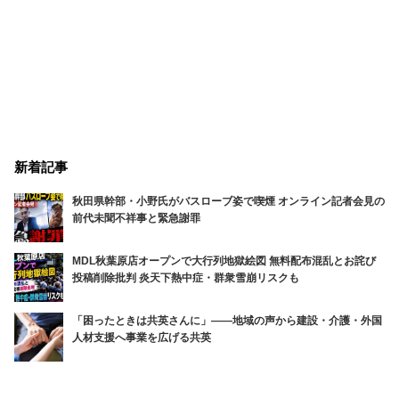
新着記事
秋田県幹部・小野氏がバスローブ姿で喫煙 オンライン記者会見の
前代未聞不祥事と緊急謝罪
MDL秋葉原店オープンで大行列地獄絵図 無料配布混乱とお詫び
投稿削除批判 炎天下熱中症・群衆雪崩リスクも
「困ったときは共英さんに」――地域の声から建設・介護・外国
人材支援へ事業を広げる共英