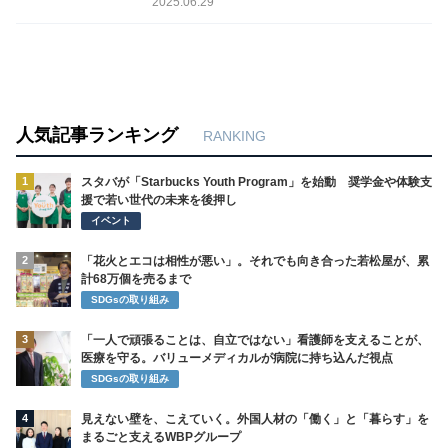
2025.06.29
人気記事ランキング
RANKING
1
スタバが「Starbucks Youth Program」を始動 奨学金や体験支
援で若い世代の未来を後押し
イベント
2
「花火とエコは相性が悪い」。それでも向き合った若松屋が、累
計68万個を売るまで
SDGsの取り組み
3
「一人で頑張ることは、自立ではない」看護師を支えることが、
医療を守る。バリューメディカルが病院に持ち込んだ視点
SDGsの取り組み
4
見えない壁を、こえていく。外国人材の「働く」と「暮らす」を
まるごと支えるWBPグループ