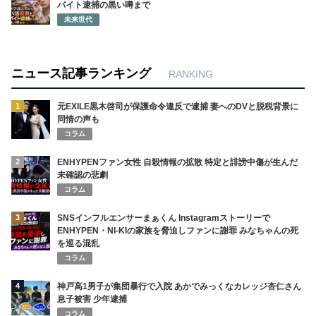
バイト逮捕の黒い噂まで
未来世代
ニュース記事ランキング
RANKING
1
元EXILE黒木啓司が保護命令違反で逮捕 妻へのDVと脱税背景に
同情の声も
コラム
2
ENHYPENファン女性 自殺情報の拡散 特定と誹謗中傷が生んだ
未確認の悲劇
コラム
3
SNSインフルエンサーまぁくん Instagramストーリーで
ENHYPEN・NI-KIの家族を脅迫しファンに謝罪 みなちゃんの死
を巡る混乱
コラム
4
神戸高1男子が集団暴行で入院 あかでみっくなカレッジ杏仁さん
息子被害 少年逮捕
コラム