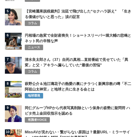
5
【宮崎麗果脱税裁判】法廷で飛び出した“セクハラ訴え” 「生き
る価値がないと思った」涙の証言
コラム
6
円相場の急変で全財産喪失！ショートスリーパー堀大輔の悲鳴と
ネット民の辛辣な声
ニュース
7
清水良太郎さん（37）自死の真相…直前番組で見せていた「異
変」と父・アキラへ漏らしていた“最後の苦悩”
コラム
8
萩野公介＆池江璃花子の熱愛の裏にチラつく新興宗教の噂「不二
阿祖山太神宮」と地球と共に生きる会とは
地球環境
9
同仁グループHPから代表写真削除という保身の姿勢に疑問符 ハ
ビタ売上金回収指示を認める
有識者VOICE
10
MissAVが見れない・繋がらない原因は？最新URL・ミラーサイ