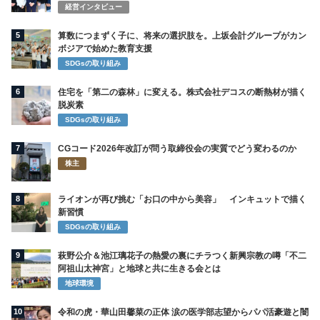
経営インタビュー
5
算数につまずく子に、将来の選択肢を。上坂会計グループがカン
ボジアで始めた教育支援
SDGsの取り組み
6
住宅を「第二の森林」に変える。株式会社デコスの断熱材が描く
脱炭素
SDGsの取り組み
7
CGコード2026年改訂が問う取締役会の実質でどう変わるのか
株主
8
ライオンが再び挑む「お口の中から美容」 インキュットで描く
新習慣
SDGsの取り組み
9
萩野公介＆池江璃花子の熱愛の裏にチラつく新興宗教の噂「不二
阿祖山太神宮」と地球と共に生きる会とは
地球環境
10
令和の虎・華山田馨菜の正体 涙の医学部志望からパパ活豪遊と闇