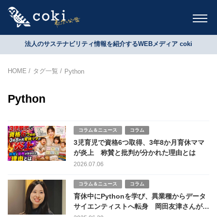
法人のサステナビリティ情報を紹介するWEBメディア coki
HOME
タグ一覧
Python
Python
コラム＆ニュース
コラム
3児育児で資格6つ取得、3年8か月育休ママ
が炎上 称賛と批判が分かれた理由とは
2026.07.06
コラム＆ニュース
コラム
育休中にPythonを学び、異業種からデータ
サイエンティストへ転身 岡田友津さんが語
る“好き”を仕事にする力