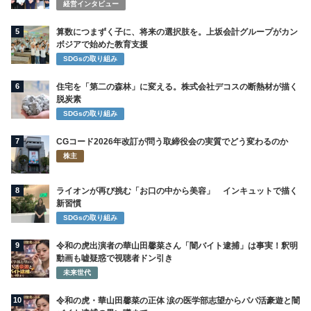
経営インタビュー
5
算数につまずく子に、将来の選択肢を。上坂会計グループがカン
ボジアで始めた教育支援
SDGsの取り組み
6
住宅を「第二の森林」に変える。株式会社デコスの断熱材が描く
脱炭素
SDGsの取り組み
7
CGコード2026年改訂が問う取締役会の実質でどう変わるのか
株主
8
ライオンが再び挑む「お口の中から美容」 インキュットで描く
新習慣
SDGsの取り組み
9
令和の虎出演者の華山田馨菜さん「闇バイト逮捕」は事実！釈明
動画も嘘疑惑で視聴者ドン引き
未来世代
10
令和の虎・華山田馨菜の正体 涙の医学部志望からパパ活豪遊と闇