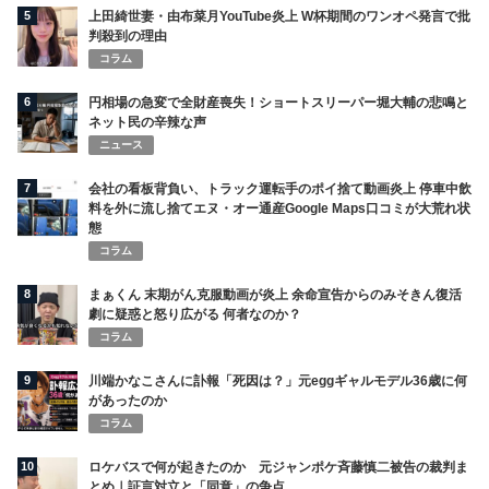
5
上田綺世妻・由布菜月YouTube炎上 W杯期間のワンオペ発言で批
判殺到の理由
コラム
6
円相場の急変で全財産喪失！ショートスリーパー堀大輔の悲鳴と
ネット民の辛辣な声
ニュース
7
会社の看板背負い、トラック運転手のポイ捨て動画炎上 停車中飲
料を外に流し捨てエヌ・オー通産Google Maps口コミが大荒れ状
態
コラム
8
まぁくん 末期がん克服動画が炎上 余命宣告からのみそきん復活
劇に疑惑と怒り広がる 何者なのか？
コラム
9
川端かなこさんに訃報「死因は？」元eggギャルモデル36歳に何
があったのか
コラム
10
ロケバスで何が起きたのか 元ジャンポケ斉藤慎二被告の裁判ま
とめ｜証言対立と「同意」の争点