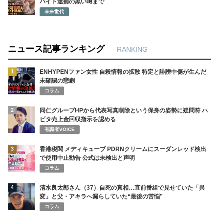
バイト逮捕の黒い噂まで
未来世代
ニュース記事ランキング
RANKING
1
ENHYPENファン女性 自殺情報の拡散 特定と誹謗中傷が生んだ
未確認の悲劇
コラム
2
同仁グループHPから代表写真削除という保身の姿勢に疑問符 ハ
ビタ売上金回収指示を認める
有識者VOICE
3
香港税関 メディキューブ PDRNクリームにスーダンレッド検出
で使用中止勧告 公式は未検出と声明
コラム
4
清水良太郎さん（37）自死の真相…直前番組で見せていた「異
変」と父・アキラへ漏らしていた“最後の苦悩”
コラム