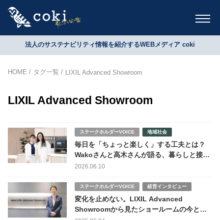
法人のサステナビリティ情報を紹介するWEBメディア coki
HOME
タグ一覧
LIXIL Advanced Showroom
LIXIL Advanced Showroom
ステークホルダーVOICE
地域社会
毎日を「ちょっと楽しく」する工夫とは？
Wakoさんと高木さんが語る、暮らしと接客
のヒント
2026.06.10
ステークホルダーVOICE
経営インタビュー
変化を止めない。LIXIL Advanced
Showroomから見たショールームの今とこ
れから