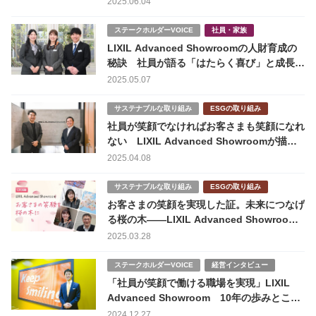
2025.06.04
ステークホルダーVOICE
社員・家族
LIXIL Advanced Showroomの人財育成の
秘訣 社員が語る「はたらく喜び」と成長の
場
2025.05.07
サステナブルな取り組み
ESGの取り組み
社員が笑顔でなければお客さまも笑顔になれ
ない LIXIL Advanced Showroomが描く
人的資本経営
2025.04.08
サステナブルな取り組み
ESGの取り組み
お客さまの笑顔を実現した証。未来につなげ
る桜の木――LIXIL Advanced Showroom
のCR活動
2025.03.28
ステークホルダーVOICE
経営インタビュー
「社員が笑顔で働ける職場を実現」LIXIL
Advanced Showroom 10年の歩みとこれ
から
2024.12.27