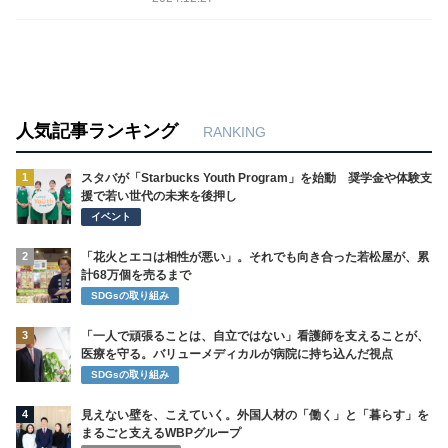
人気記事ランキング
RANKING
1
スタバが「Starbucks Youth Program」を始動 奨学金や体験支
援で若い世代の未来を後押し
イベント
2
「花火とエコは相性が悪い」。それでも向き合った若松屋が、累
計68万個を売るまで
SDGsの取り組み
3
「一人で頑張ることは、自立ではない」看護師を支えることが、
医療を守る。バリューメディカルが病院に持ち込んだ視点
SDGsの取り組み
4
見えない壁を、こえていく。外国人材の「働く」と「暮らす」を
まるごと支えるWBPグループ