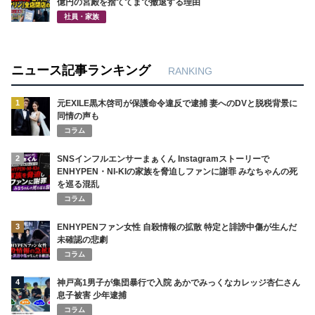
億円の宮殿を捨ててまで撤退する理由
社員・家族
ニュース記事ランキング
RANKING
1
元EXILE黒木啓司が保護命令違反で逮捕 妻へのDVと脱税背景に
同情の声も
コラム
2
SNSインフルエンサーまぁくん Instagramストーリーで
ENHYPEN・NI-KIの家族を脅迫しファンに謝罪 みなちゃんの死
を巡る混乱
コラム
3
ENHYPENファン女性 自殺情報の拡散 特定と誹謗中傷が生んだ
未確認の悲劇
コラム
4
神戸高1男子が集団暴行で入院 あかでみっくなカレッジ杏仁さん
息子被害 少年逮捕
コラム