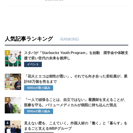
人気記事ランキング
RANKING
1
スタバが「Starbucks Youth Program」を始動 奨学金や体験支
援で若い世代の未来を後押し
イベント
2
「花火とエコは相性が悪い」。それでも向き合った若松屋が、累
計68万個を売るまで
SDGsの取り組み
3
「一人で頑張ることは、自立ではない」看護師を支えることが、
医療を守る。バリューメディカルが病院に持ち込んだ視点
SDGsの取り組み
4
見えない壁を、こえていく。外国人材の「働く」と「暮らす」を
まるごと支えるWBPグループ