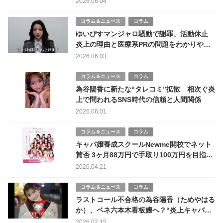
2026.06.04
コラム＆ニュース
コラム
ゆいぴすマンジャロ騒動で謝罪、活動休止
炎上の理由と医療系PRの問題をわかりやす
く解説
2026.06.03
コラム＆ニュース
コラム
為谷陽香に新たな“タレコミ”拡散 相次ぐ炎
上で問われるSNS時代の信頼と人間関係
2026.06.01
コラム＆ニュース
コラム
キャバ嬢養成スクールNewme開校でネット
賛否 3ヶ月88万円で手取り100万円を目指す
業界初プロジェクトの衝撃
2026.04.21
コラム＆ニュース
コラム
ラストコール不合格の為谷陽香（ためやはる
か）、ベネ六本木看板嬢へ？“炎上キャバ
嬢”の逆転劇開幕か
2026.02.15