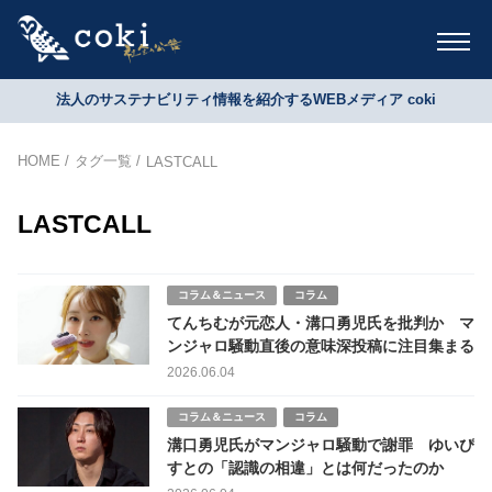
法人のサステナビリティ情報を紹介するWEBメディア coki
HOME
タグ一覧
LASTCALL
LASTCALL
コラム＆ニュース
コラム
てんちむが元恋人・溝口勇児氏を批判か マ
ンジャロ騒動直後の意味深投稿に注目集まる
2026.06.04
コラム＆ニュース
コラム
溝口勇児氏がマンジャロ騒動で謝罪 ゆいぴ
すとの「認識の相違」とは何だったのか