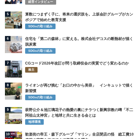
経営インタビュー
5
算数につまずく子に、将来の選択肢を。上坂会計グループがカン
ボジアで始めた教育支援
SDGsの取り組み
6
住宅を「第二の森林」に変える。株式会社デコスの断熱材が描く
脱炭素
SDGsの取り組み
7
CGコード2026年改訂が問う取締役会の実質でどう変わるのか
株主
8
ライオンが再び挑む「お口の中から美容」 インキュットで描く
新習慣
SDGsの取り組み
9
萩野公介＆池江璃花子の熱愛の裏にチラつく新興宗教の噂「不二
阿祖山太神宮」と地球と共に生きる会とは
地球環境
10
歓楽街の帝王・森下グループ「マリン」全店閉店の怪 総工費10