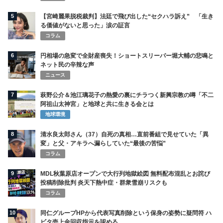
5
【宮崎麗果脱税裁判】法廷で飛び出した“セクハラ訴え” 「生き
る価値がないと思った」涙の証言
コラム
6
円相場の急変で全財産喪失！ショートスリーパー堀大輔の悲鳴と
ネット民の辛辣な声
ニュース
7
萩野公介＆池江璃花子の熱愛の裏にチラつく新興宗教の噂「不二
阿祖山太神宮」と地球と共に生きる会とは
地球環境
8
清水良太郎さん（37）自死の真相…直前番組で見せていた「異
変」と父・アキラへ漏らしていた“最後の苦悩”
コラム
9
MDL秋葉原店オープンで大行列地獄絵図 無料配布混乱とお詫び
投稿削除批判 炎天下熱中症・群衆雪崩リスクも
コラム
10
同仁グループHPから代表写真削除という保身の姿勢に疑問符 ハ
ビタ売上金回収指示を認める