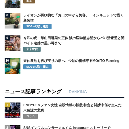
株主
8
ライオンが再び挑む「お口の中から美容」 インキュットで描く
新習慣
SDGsの取り組み
9
令和の虎・華山田馨菜の正体 涙の医学部志望からパパ活豪遊と闇
バイト逮捕の黒い噂まで
未来世代
10
遊休農地を再び実りの畑へ、今治の柑橘守るMOriTO Farming
SDGsの取り組み
ニュース記事ランキング
RANKING
1
ENHYPENファン女性 自殺情報の拡散 特定と誹謗中傷が生んだ
未確認の悲劇
コラム
2
SNSインフルエンサーまぁくん Instagramストーリーで