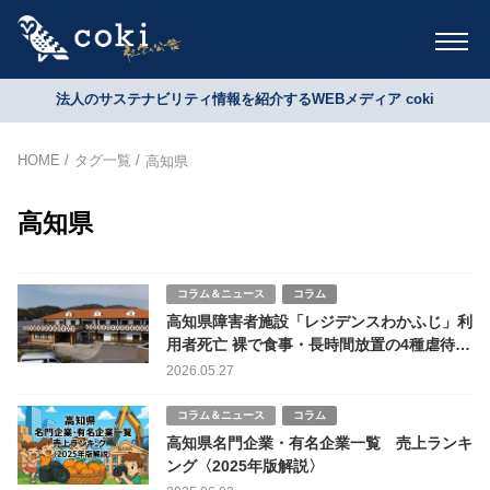
法人のサステナビリティ情報を紹介するWEBメディア coki
HOME
タグ一覧
高知県
高知県
コラム＆ニュース
コラム
高知県障害者施設「レジデンスわかふじ」利
用者死亡 裸で食事・長時間放置の4種虐待認
定も行政処分は3ヶ月停止のみ 過去虐待歴も
2026.05.27
放置か
コラム＆ニュース
コラム
高知県名門企業・有名企業一覧 売上ランキ
ング〈2025年版解説〉