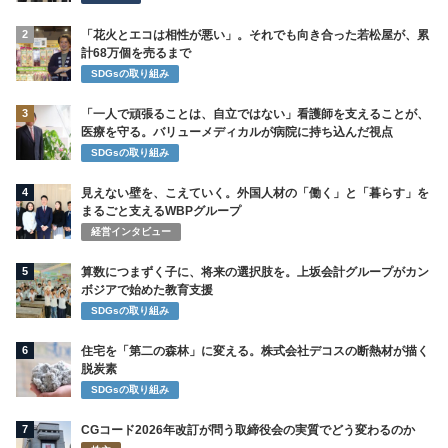
2
「花火とエコは相性が悪い」。それでも向き合った若松屋が、累
計68万個を売るまで
SDGsの取り組み
3
「一人で頑張ることは、自立ではない」看護師を支えることが、
医療を守る。バリューメディカルが病院に持ち込んだ視点
SDGsの取り組み
4
見えない壁を、こえていく。外国人材の「働く」と「暮らす」を
まるごと支えるWBPグループ
経営インタビュー
5
算数につまずく子に、将来の選択肢を。上坂会計グループがカン
ボジアで始めた教育支援
SDGsの取り組み
6
住宅を「第二の森林」に変える。株式会社デコスの断熱材が描く
脱炭素
SDGsの取り組み
7
CGコード2026年改訂が問う取締役会の実質でどう変わるのか