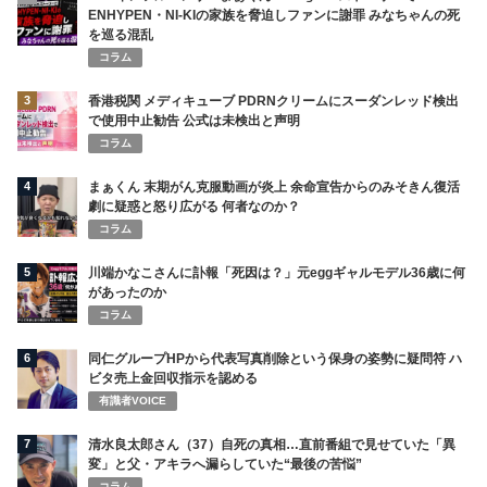
ENHYPEN・NI-KIの家族を脅迫しファンに謝罪 みなちゃんの死
を巡る混乱
コラム
3
香港税関 メディキューブ PDRNクリームにスーダンレッド検出
で使用中止勧告 公式は未検出と声明
コラム
4
まぁくん 末期がん克服動画が炎上 余命宣告からのみそきん復活
劇に疑惑と怒り広がる 何者なのか？
コラム
5
川端かなこさんに訃報「死因は？」元eggギャルモデル36歳に何
があったのか
コラム
6
同仁グループHPから代表写真削除という保身の姿勢に疑問符 ハ
ビタ売上金回収指示を認める
有識者VOICE
7
清水良太郎さん（37）自死の真相…直前番組で見せていた「異
変」と父・アキラへ漏らしていた“最後の苦悩”
コラム