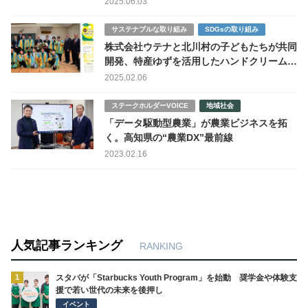
2025.06.03
サステナブルな取り組み
SDGsの取り組み
株式会社ウテナと北川村の子どもたちが共同
開発、特産ゆずを活用したハンドクリーム完
成
2025.02.06
ステークホルダーVOICE
地域社会
「データ駆動型農業」が農業ビジネスを拓
く。高知県の“農業DX”最前線
2023.02.16
人気記事ランキング
RANKING
1
スタバが「Starbucks Youth Program」を始動 奨学金や体験支
援で若い世代の未来を後押し
イベント