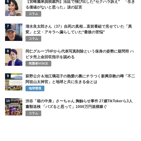
6
【宮崎麗果脱税裁判】法廷で飛び出した“セクハラ訴え” 「生き
る価値がないと思った」涙の証言
コラム
7
清水良太郎さん（37）自死の真相…直前番組で見せていた「異
変」と父・アキラへ漏らしていた“最後の苦悩”
コラム
8
同仁グループHPから代表写真削除という保身の姿勢に疑問符 ハ
ビタ売上金回収指示を認める
有識者VOICE
9
萩野公介＆池江璃花子の熱愛の裏にチラつく新興宗教の噂「不二
阿祖山太神宮」と地球と共に生きる会とは
地球環境
10
渋谷「箱の中身」さーちゃん 胸触らせ事件 27歳TikTokerら3人
書類送検 「バズると思って」1000万円規模稼ぐ
コラム