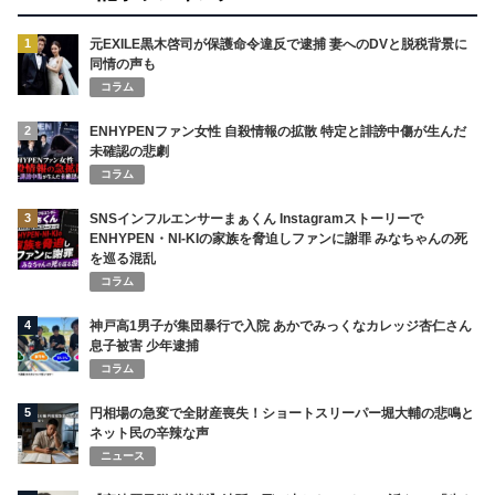
1
元EXILE黒木啓司が保護命令違反で逮捕 妻へのDVと脱税背景に
同情の声も
コラム
2
ENHYPENファン女性 自殺情報の拡散 特定と誹謗中傷が生んだ
未確認の悲劇
コラム
3
SNSインフルエンサーまぁくん Instagramストーリーで
ENHYPEN・NI-KIの家族を脅迫しファンに謝罪 みなちゃんの死
を巡る混乱
コラム
4
神戸高1男子が集団暴行で入院 あかでみっくなカレッジ杏仁さん
息子被害 少年逮捕
コラム
5
円相場の急変で全財産喪失！ショートスリーパー堀大輔の悲鳴と
ネット民の辛辣な声
ニュース