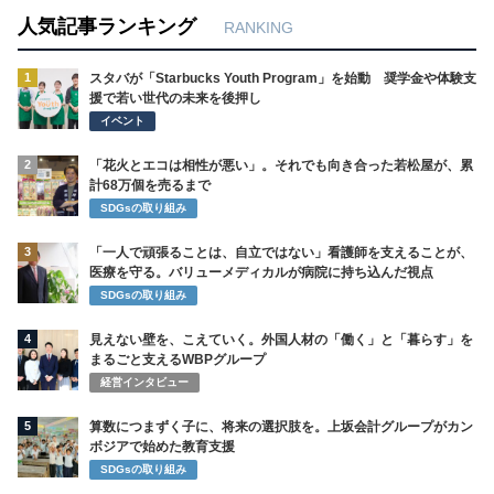
人気記事ランキング
RANKING
1
スタバが「Starbucks Youth Program」を始動 奨学金や体験支
援で若い世代の未来を後押し
イベント
2
「花火とエコは相性が悪い」。それでも向き合った若松屋が、累
計68万個を売るまで
SDGsの取り組み
3
「一人で頑張ることは、自立ではない」看護師を支えることが、
医療を守る。バリューメディカルが病院に持ち込んだ視点
SDGsの取り組み
4
見えない壁を、こえていく。外国人材の「働く」と「暮らす」を
まるごと支えるWBPグループ
経営インタビュー
5
算数につまずく子に、将来の選択肢を。上坂会計グループがカン
ボジアで始めた教育支援
SDGsの取り組み