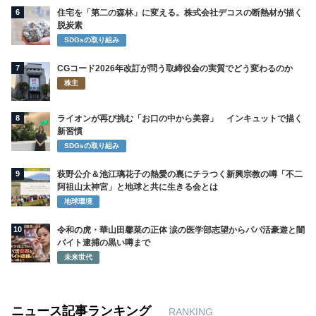
6
住宅を「第二の森林」に変える。株式会社デコスの断熱材が描く
脱炭素
SDGsの取り組み
7
CGコード2026年改訂が問う取締役会の実質でどう変わるのか
株主
8
ライオンが再び挑む「お口の中から美容」 インキュットで描く
新習慣
SDGsの取り組み
9
萩野公介＆池江璃花子の熱愛の裏にチラつく新興宗教の噂「不二
阿祖山太神宮」と地球と共に生きる会とは
地球環境
10
令和の虎・華山田馨菜の正体 涙の医学部志望からパパ活豪遊と闇
バイト逮捕の黒い噂まで
未来世代
ニュース記事ランキング
RANKING