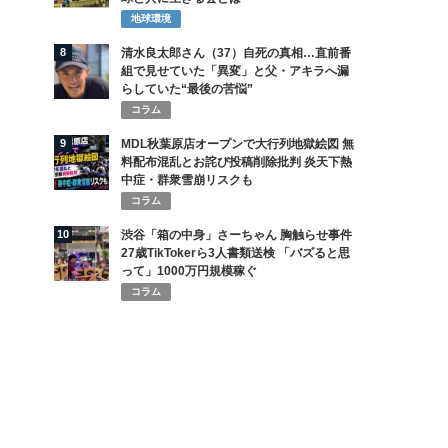
地球環境
8
清水良太郎さん（37）自死の真相…直前番
組で見せていた「異変」と父・アキラへ漏
らしていた“最後の苦悩”
コラム
9
MDL秋葉原店オープンで大行列地獄絵図 無
料配布混乱とお詫び投稿削除批判 炎天下熱
中症・群衆雪崩リスクも
コラム
10
渋谷「箱の中身」さーちゃん 胸触らせ事件
27歳TikTokerら3人書類送検 「バズると思
って」1000万円規模稼ぐ
コラム