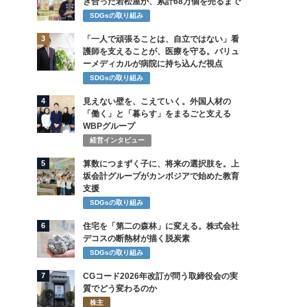
き合った若松屋が、累計68万個を売るまで
SDGsの取り組み
3
「一人で頑張ることは、自立ではない」看
護師を支えることが、医療を守る。バリュ
ーメディカルが病院に持ち込んだ視点
SDGsの取り組み
4
見えない壁を、こえていく。外国人材の
「働く」と「暮らす」をまるごと支える
WBPグループ
経営インタビュー
5
算数につまずく子に、将来の選択肢を。上
坂会計グループがカンボジアで始めた教育
支援
SDGsの取り組み
6
住宅を「第二の森林」に変える。株式会社
デコスの断熱材が描く脱炭素
SDGsの取り組み
7
CGコード2026年改訂が問う取締役会の実
質でどう変わるのか
株主