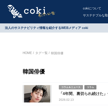
cokiについて
サステナブルな取
法人のサステナビリティ情報を紹介するWEBメディア coki
HOME
タグ一覧
韓国俳優
韓国俳優
コラム＆ニュース
コラム
「4年間、裏切られ続けた」
2026.02.13