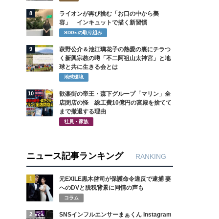
8
ライオンが再び挑む「お口の中から美
容」 インキュットで描く新習慣
SDGsの取り組み
9
萩野公介＆池江璃花子の熱愛の裏にチラつ
く新興宗教の噂「不二阿祖山太神宮」と地
球と共に生きる会とは
地球環境
10
歓楽街の帝王・森下グループ「マリン」全
店閉店の怪 総工費10億円の宮殿を捨てて
まで撤退する理由
社員・家族
ニュース記事ランキング
RANKING
1
元EXILE黒木啓司が保護命令違反で逮捕 妻
へのDVと脱税背景に同情の声も
コラム
2
SNSインフルエンサーまぁくん Instagram