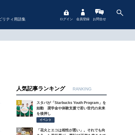
ビリティ用語集
ログイン
会員登録
お問合せ
人気記事ランキング
RANKING
1
スタバが「Starbucks Youth Program」を
始動 奨学金や体験支援で若い世代の未来
を後押し
イベント
2
「花火とエコは相性が悪い」。それでも向