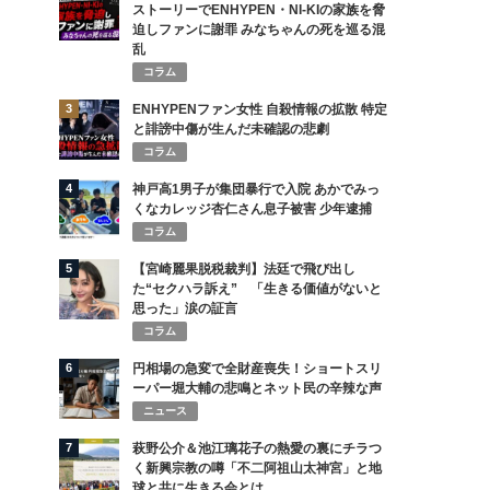
ストーリーでENHYPEN・NI-KIの家族を脅
迫しファンに謝罪 みなちゃんの死を巡る混
乱
コラム
3
ENHYPENファン女性 自殺情報の拡散 特定
と誹謗中傷が生んだ未確認の悲劇
コラム
4
神戸高1男子が集団暴行で入院 あかでみっ
くなカレッジ杏仁さん息子被害 少年逮捕
コラム
5
【宮崎麗果脱税裁判】法廷で飛び出し
た“セクハラ訴え” 「生きる価値がないと
思った」涙の証言
コラム
6
円相場の急変で全財産喪失！ショートスリ
ーパー堀大輔の悲鳴とネット民の辛辣な声
ニュース
7
萩野公介＆池江璃花子の熱愛の裏にチラつ
く新興宗教の噂「不二阿祖山太神宮」と地
球と共に生きる会とは