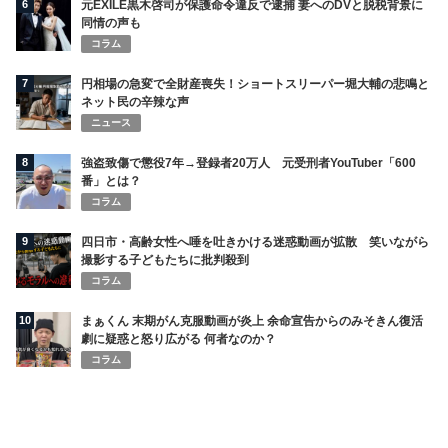
6
元EXILE黒木啓司が保護命令違反で逮捕 妻へのDVと脱税背景に
同情の声も
コラム
7
円相場の急変で全財産喪失！ショートスリーパー堀大輔の悲鳴と
ネット民の辛辣な声
ニュース
8
強盗致傷で懲役7年→登録者20万人 元受刑者YouTuber「600
番」とは？
コラム
9
四日市・高齢女性へ唾を吐きかける迷惑動画が拡散 笑いながら
撮影する子どもたちに批判殺到
コラム
10
まぁくん 末期がん克服動画が炎上 余命宣告からのみそきん復活
劇に疑惑と怒り広がる 何者なのか？
コラム