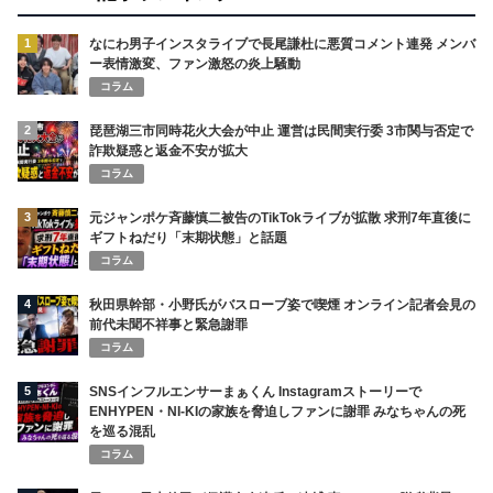
1
なにわ男子インスタライブで長尾謙杜に悪質コメント連発 メンバ
ー表情激変、ファン激怒の炎上騒動
コラム
2
琵琶湖三市同時花火大会が中止 運営は民間実行委 3市関与否定で
詐欺疑惑と返金不安が拡大
コラム
3
元ジャンポケ斉藤慎二被告のTikTokライブが拡散 求刑7年直後に
ギフトねだり「末期状態」と話題
コラム
4
秋田県幹部・小野氏がバスローブ姿で喫煙 オンライン記者会見の
前代未聞不祥事と緊急謝罪
コラム
5
SNSインフルエンサーまぁくん Instagramストーリーで
ENHYPEN・NI-KIの家族を脅迫しファンに謝罪 みなちゃんの死
を巡る混乱
コラム