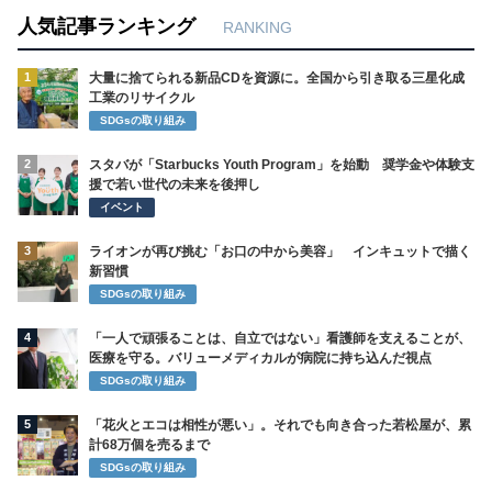
人気記事ランキング
RANKING
1
大量に捨てられる新品CDを資源に。全国から引き取る三星化成
工業のリサイクル
SDGsの取り組み
2
スタバが「Starbucks Youth Program」を始動 奨学金や体験支
援で若い世代の未来を後押し
イベント
3
ライオンが再び挑む「お口の中から美容」 インキュットで描く
新習慣
SDGsの取り組み
4
「一人で頑張ることは、自立ではない」看護師を支えることが、
医療を守る。バリューメディカルが病院に持ち込んだ視点
SDGsの取り組み
5
「花火とエコは相性が悪い」。それでも向き合った若松屋が、累
計68万個を売るまで
SDGsの取り組み