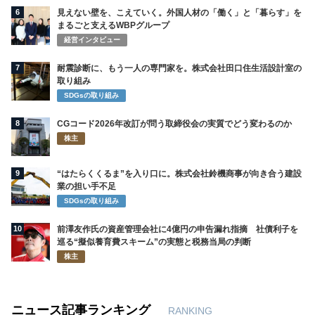
6
見えない壁を、こえていく。外国人材の「働く」と「暮らす」を
まるごと支えるWBPグループ
経営インタビュー
7
耐震診断に、もう一人の専門家を。株式会社田口住生活設計室の
取り組み
SDGsの取り組み
8
CGコード2026年改訂が問う取締役会の実質でどう変わるのか
株主
9
“はたらくくるま”を入り口に。株式会社鈴機商事が向き合う建設
業の担い手不足
SDGsの取り組み
10
前澤友作氏の資産管理会社に4億円の申告漏れ指摘 社債利子を
巡る“擬似養育費スキーム”の実態と税務当局の判断
株主
ニュース記事ランキング
RANKING