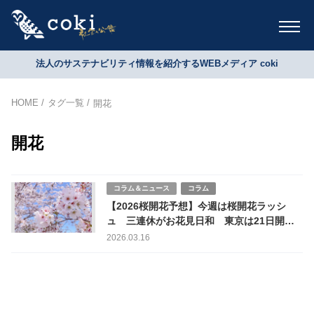
法人のサステナビリティ情報を紹介するWEBメディア coki
HOME
タグ一覧
開花
開花
コラム＆ニュース
コラム
【2026桜開花予想】今週は桜開花ラッシ
ュ 三連休がお花見日和 東京は21日開
花・満開は28日
2026.03.16