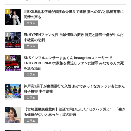
1
元EXILE黒木啓司が保護命令違反で逮捕 妻へのDVと脱税背景に
同情の声も
コラム
2
ENHYPENファン女性 自殺情報の拡散 特定と誹謗中傷が生んだ
未確認の悲劇
コラム
3
SNSインフルエンサーまぁくん Instagramストーリーで
ENHYPEN・NI-KIの家族を脅迫しファンに謝罪 みなちゃんの死
を巡る混乱
コラム
4
神戸高1男子が集団暴行で入院 あかでみっくなカレッジ杏仁さん
息子被害 少年逮捕
コラム
5
【宮崎麗果脱税裁判】法廷で飛び出した“セクハラ訴え” 「生き
る価値がないと思った」涙の証言
コラム