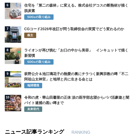
6
住宅を「第二の森林」に変える。株式会社デコスの断熱材が描く
脱炭素
SDGsの取り組み
7
CGコード2026年改訂が問う取締役会の実質でどう変わるのか
株主
8
ライオンが再び挑む「お口の中から美容」 インキュットで描く
新習慣
SDGsの取り組み
9
萩野公介＆池江璃花子の熱愛の裏にチラつく新興宗教の噂「不二
阿祖山太神宮」と地球と共に生きる会とは
地球環境
10
令和の虎・華山田馨菜の正体 涙の医学部志望からパパ活豪遊と闇
バイト逮捕の黒い噂まで
未来世代
ニュース記事ランキング
RANKING