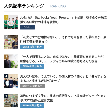
人気記事ランキング
RANKING
1
スタバが「Starbucks Youth Program」を始動 奨学金や体験支
援で若い世代の未来を後押し
イベント
2
「花火とエコは相性が悪い」。それでも向き合った若松屋が、累
計68万個を売るまで
SDGsの取り組み
3
「一人で頑張ることは、自立ではない」看護師を支えることが、
医療を守る。バリューメディカルが病院に持ち込んだ視点
SDGsの取り組み
4
見えない壁を、こえていく。外国人材の「働く」と「暮らす」を
まるごと支えるWBPグループ
経営インタビュー
5
算数につまずく子に、将来の選択肢を。上坂会計グループがカン
ボジアで始めた教育支援
SDGsの取り組み