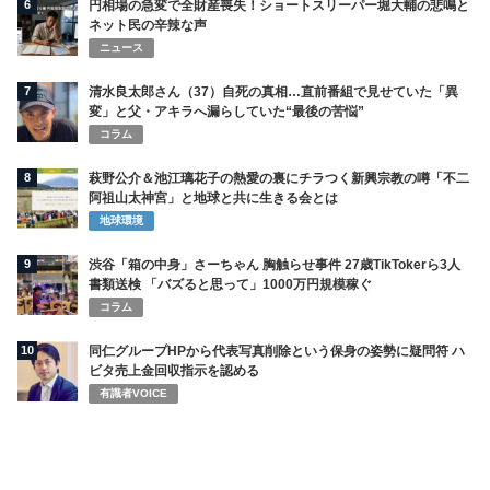
6
円相場の急変で全財産喪失！ショートスリーパー堀大輔の悲鳴と
ネット民の辛辣な声
ニュース
7
清水良太郎さん（37）自死の真相…直前番組で見せていた「異
変」と父・アキラへ漏らしていた“最後の苦悩”
コラム
8
萩野公介＆池江璃花子の熱愛の裏にチラつく新興宗教の噂「不二
阿祖山太神宮」と地球と共に生きる会とは
地球環境
9
渋谷「箱の中身」さーちゃん 胸触らせ事件 27歳TikTokerら3人
書類送検 「バズると思って」1000万円規模稼ぐ
コラム
10
同仁グループHPから代表写真削除という保身の姿勢に疑問符 ハ
ビタ売上金回収指示を認める
有識者VOICE