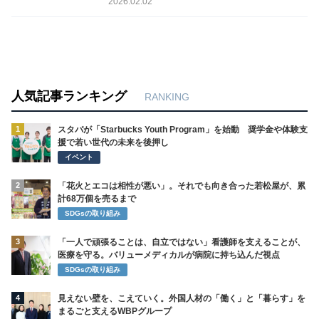
2026.02.02
人気記事ランキング
RANKING
1
スタバが「Starbucks Youth Program」を始動 奨学金や体験支
援で若い世代の未来を後押し
イベント
2
「花火とエコは相性が悪い」。それでも向き合った若松屋が、累
計68万個を売るまで
SDGsの取り組み
3
「一人で頑張ることは、自立ではない」看護師を支えることが、
医療を守る。バリューメディカルが病院に持ち込んだ視点
SDGsの取り組み
4
見えない壁を、こえていく。外国人材の「働く」と「暮らす」を
まるごと支えるWBPグループ