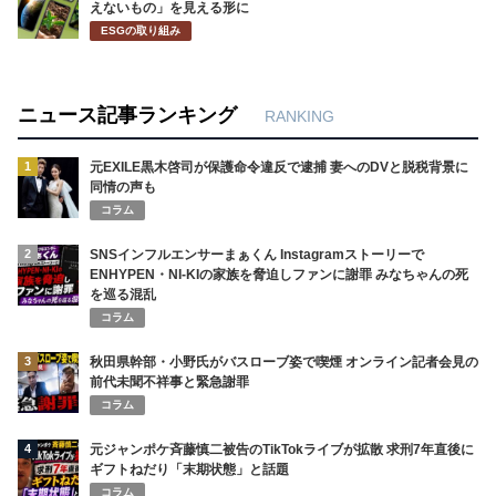
えないもの」を見える形に
ESGの取り組み
ニュース記事ランキング
RANKING
1
元EXILE黒木啓司が保護命令違反で逮捕 妻へのDVと脱税背景に
同情の声も
コラム
2
SNSインフルエンサーまぁくん Instagramストーリーで
ENHYPEN・NI-KIの家族を脅迫しファンに謝罪 みなちゃんの死
を巡る混乱
コラム
3
秋田県幹部・小野氏がバスローブ姿で喫煙 オンライン記者会見の
前代未聞不祥事と緊急謝罪
コラム
4
元ジャンポケ斉藤慎二被告のTikTokライブが拡散 求刑7年直後に
ギフトねだり「末期状態」と話題
コラム