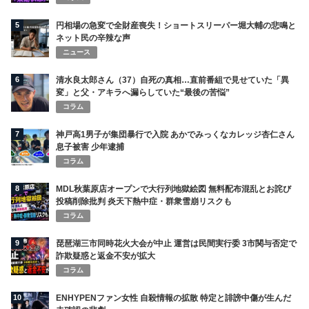
5
円相場の急変で全財産喪失！ショートスリーパー堀大輔の悲鳴と
ネット民の辛辣な声
ニュース
6
清水良太郎さん（37）自死の真相…直前番組で見せていた「異
変」と父・アキラへ漏らしていた“最後の苦悩”
コラム
7
神戸高1男子が集団暴行で入院 あかでみっくなカレッジ杏仁さん
息子被害 少年逮捕
コラム
8
MDL秋葉原店オープンで大行列地獄絵図 無料配布混乱とお詫び
投稿削除批判 炎天下熱中症・群衆雪崩リスクも
コラム
9
琵琶湖三市同時花火大会が中止 運営は民間実行委 3市関与否定で
詐欺疑惑と返金不安が拡大
コラム
10
ENHYPENファン女性 自殺情報の拡散 特定と誹謗中傷が生んだ