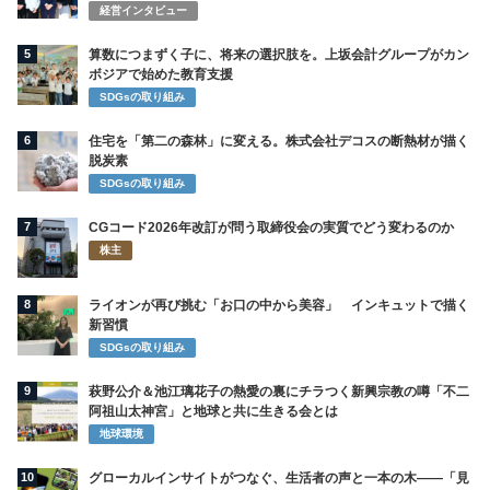
経営インタビュー
5
算数につまずく子に、将来の選択肢を。上坂会計グループがカン
ボジアで始めた教育支援
SDGsの取り組み
6
住宅を「第二の森林」に変える。株式会社デコスの断熱材が描く
脱炭素
SDGsの取り組み
7
CGコード2026年改訂が問う取締役会の実質でどう変わるのか
株主
8
ライオンが再び挑む「お口の中から美容」 インキュットで描く
新習慣
SDGsの取り組み
9
萩野公介＆池江璃花子の熱愛の裏にチラつく新興宗教の噂「不二
阿祖山太神宮」と地球と共に生きる会とは
地球環境
10
グローカルインサイトがつなぐ、生活者の声と一本の木――「見