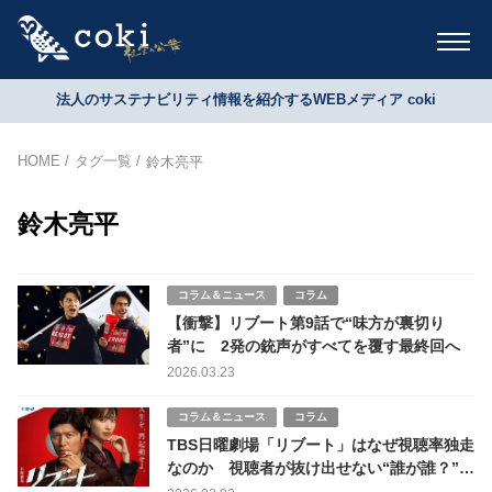
法人のサステナビリティ情報を紹介するWEBメディア coki
HOME
タグ一覧
鈴木亮平
鈴木亮平
コラム＆ニュース
コラム
【衝撃】リブート第9話で“味方が裏切り
者”に 2発の銃声がすべてを覆す最終回へ
2026.03.23
コラム＆ニュース
コラム
TBS日曜劇場「リブート」はなぜ視聴率独走
なのか 視聴者が抜け出せない“誰が誰？”サ
スペンスの正体