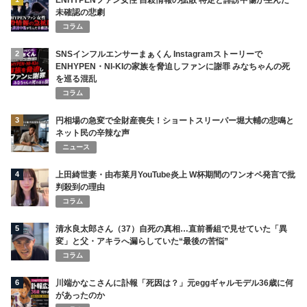
ENHYPENファン女性 自殺情報の拡散 特定と誹謗中傷が生んだ
未確認の悲劇
コラム
2
SNSインフルエンサーまぁくん Instagramストーリーで
ENHYPEN・NI-KIの家族を脅迫しファンに謝罪 みなちゃんの死
を巡る混乱
コラム
3
円相場の急変で全財産喪失！ショートスリーパー堀大輔の悲鳴と
ネット民の辛辣な声
ニュース
4
上田綺世妻・由布菜月YouTube炎上 W杯期間のワンオペ発言で批
判殺到の理由
コラム
5
清水良太郎さん（37）自死の真相…直前番組で見せていた「異
変」と父・アキラへ漏らしていた“最後の苦悩”
コラム
6
川端かなこさんに訃報「死因は？」元eggギャルモデル36歳に何
があったのか