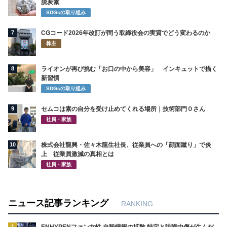
脱炭素
SDGsの取り組み
7
CGコード2026年改訂が問う取締役会の実質でどう変わるのか
株主
8
ライオンが再び挑む「お口の中から美容」 インキュットで描く
新習慣
SDGsの取り組み
9
セムコは素の自分を受け止めてくれる場所｜技術部門０さん
社員・家族
10
株式会社龍興・佐々木龍生社長、従業員への「顔面蹴り」で炎
上 従業員激減の真相とは
社員・家族
ニュース記事ランキング
RANKING
1