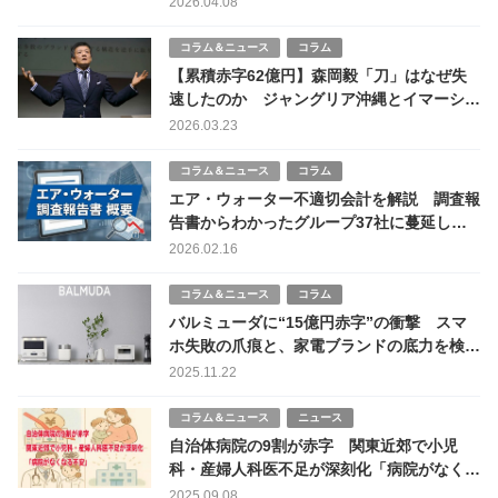
2026.04.08
コラム＆ニュース
コラム
【累積赤字62億円】森岡毅「刀」はなぜ失
速したのか ジャングリア沖縄とイマーシ
ブ・フォート東京に見る苦戦の理由
2026.03.23
コラム＆ニュース
コラム
エア・ウォーター不適切会計を解説 調査報
告書からわかったグループ37社に蔓延した
不正の手口とは
2026.02.16
コラム＆ニュース
コラム
バルミューダに“15億円赤字”の衝撃 スマ
ホ失敗の爪痕と、家電ブランドの底力を検証
する
2025.11.22
コラム＆ニュース
ニュース
自治体病院の9割が赤字 関東近郊で小児
科・産婦人科医不足が深刻化「病院がなくな
る不安」
2025.09.08