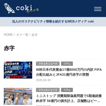
法人のサステナビリティ情報を紹介するWEBメディア coki
HOME
タグ一覧
赤字
赤字
コラム＆ニュース
コラム
W杯日本代表賞金17億8000万円の内訳 FIFA
分配仕組みとJFA31億円赤字の実態
2026.06.30
コラム＆ニュース
コラム
ミニストップ 消費期限偽装問題で3期連続最
終赤字 56億円の損失計上、店舗数はピーク
から減少も根強いファン層支える