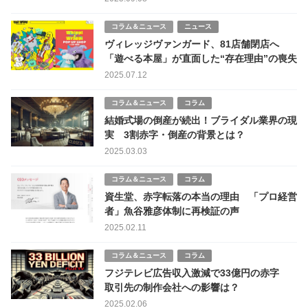
コラム＆ニュース
ニュース
ヴィレッジヴァンガード、81店舗閉店へ
「遊べる本屋」が直面した“存在理由”の喪失
2025.07.12
コラム＆ニュース
コラム
結婚式場の倒産が続出！ブライダル業界の現
実 3割赤字・倒産の背景とは？
2025.03.03
コラム＆ニュース
コラム
資生堂、赤字転落の本当の理由 「プロ経営
者」魚谷雅彦体制に再検証の声
2025.02.11
コラム＆ニュース
コラム
フジテレビ広告収入激減で33億円の赤字
取引先の制作会社への影響は？
2025.02.06