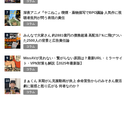
コラム
7
深夜アニメ『ヤニねこ』喫煙・薬物描写でBPO議論 人気作に視
聴者批判が問う表現の責任
コラム
8
みんなで大家さん 約2881億円の債務超過 高配当7％に飛びつい
た2500人の背景と広告責任論
コラム
9
MissAVが見れない・繋がらない原因は？最新URL・ミラーサイ
ト・VPN対策も解説【2025年最新版】
コラム
10
まぁくん 末期がん克服動画が炎上 余命宣告からのみそきん復活
劇に疑惑と怒り広がる 何者なのか？
コラム