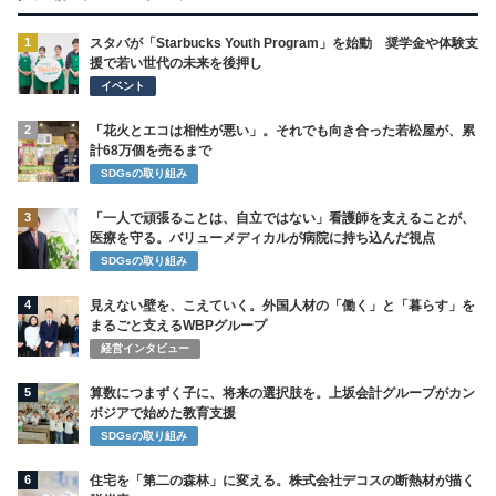
1
スタバが「Starbucks Youth Program」を始動 奨学金や体験支
援で若い世代の未来を後押し
イベント
2
「花火とエコは相性が悪い」。それでも向き合った若松屋が、累
計68万個を売るまで
SDGsの取り組み
3
「一人で頑張ることは、自立ではない」看護師を支えることが、
医療を守る。バリューメディカルが病院に持ち込んだ視点
SDGsの取り組み
4
見えない壁を、こえていく。外国人材の「働く」と「暮らす」を
まるごと支えるWBPグループ
経営インタビュー
5
算数につまずく子に、将来の選択肢を。上坂会計グループがカン
ボジアで始めた教育支援
SDGsの取り組み
6
住宅を「第二の森林」に変える。株式会社デコスの断熱材が描く