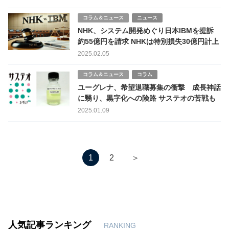
コラム＆ニュース
ニュース
NHK、システム開発めぐり日本IBMを提訴
約55億円を請求 NHKは特別損失30億円計上
2025.02.05
コラム＆ニュース
コラム
ユーグレナ、希望退職募集の衝撃 成長神話
に翳り、黒字化への険路 サステオの苦戦も
2025.01.09
＞
1
2
人気記事ランキング
RANKING