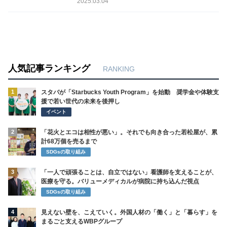
2025.03.04
人気記事ランキング
RANKING
1
スタバが「Starbucks Youth Program」を始動 奨学金や体験支
援で若い世代の未来を後押し
イベント
2
「花火とエコは相性が悪い」。それでも向き合った若松屋が、累
計68万個を売るまで
SDGsの取り組み
3
「一人で頑張ることは、自立ではない」看護師を支えることが、
医療を守る。バリューメディカルが病院に持ち込んだ視点
SDGsの取り組み
4
見えない壁を、こえていく。外国人材の「働く」と「暮らす」を
まるごと支えるWBPグループ