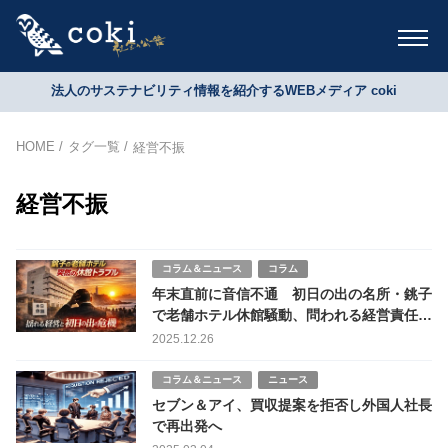
法人のサステナビリティ情報を紹介するWEBメディア coki
HOME
タグ一覧
経営不振
経営不振
コラム＆ニュース
コラム
年末直前に音信不通 初日の出の名所・銚子
で老舗ホテル休館騒動、問われる経営責任と
観光地の危機管理
2025.12.26
コラム＆ニュース
ニュース
セブン＆アイ、買収提案を拒否し外国人社長
で再出発へ