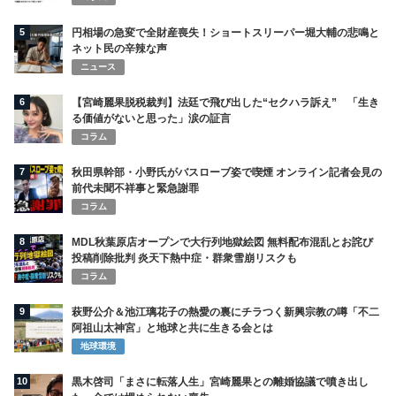
5
円相場の急変で全財産喪失！ショートスリーパー堀大輔の悲鳴と
ネット民の辛辣な声
ニュース
6
【宮崎麗果脱税裁判】法廷で飛び出した“セクハラ訴え” 「生き
る価値がないと思った」涙の証言
コラム
7
秋田県幹部・小野氏がバスローブ姿で喫煙 オンライン記者会見の
前代未聞不祥事と緊急謝罪
コラム
8
MDL秋葉原店オープンで大行列地獄絵図 無料配布混乱とお詫び
投稿削除批判 炎天下熱中症・群衆雪崩リスクも
コラム
9
萩野公介＆池江璃花子の熱愛の裏にチラつく新興宗教の噂「不二
阿祖山太神宮」と地球と共に生きる会とは
地球環境
10
黒木啓司「まさに転落人生」宮崎麗果との離婚協議で噴き出し