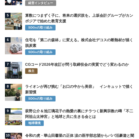
経営インタビュー
5
算数につまずく子に、将来の選択肢を。上坂会計グループがカン
ボジアで始めた教育支援
SDGsの取り組み
6
住宅を「第二の森林」に変える。株式会社デコスの断熱材が描く
脱炭素
SDGsの取り組み
7
CGコード2026年改訂が問う取締役会の実質でどう変わるのか
株主
8
ライオンが再び挑む「お口の中から美容」 インキュットで描く
新習慣
SDGsの取り組み
9
萩野公介＆池江璃花子の熱愛の裏にチラつく新興宗教の噂「不二
阿祖山太神宮」と地球と共に生きる会とは
地球環境
10
令和の虎・華山田馨菜の正体 涙の医学部志望からパパ活豪遊と闇