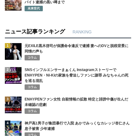
バイト逮捕の黒い噂まで
未来世代
ニュース記事ランキング
RANKING
1
元EXILE黒木啓司が保護命令違反で逮捕 妻へのDVと脱税背景に
同情の声も
コラム
2
SNSインフルエンサーまぁくん Instagramストーリーで
ENHYPEN・NI-KIの家族を脅迫しファンに謝罪 みなちゃんの死
を巡る混乱
コラム
3
ENHYPENファン女性 自殺情報の拡散 特定と誹謗中傷が生んだ
未確認の悲劇
コラム
4
神戸高1男子が集団暴行で入院 あかでみっくなカレッジ杏仁さん
息子被害 少年逮捕
コラム