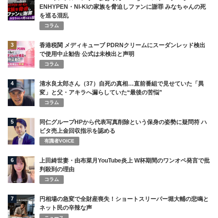
ENHYPEN・NI-KIの家族を脅迫しファンに謝罪 みなちゃんの死
を巡る混乱
コラム
3
香港税関 メディキューブ PDRNクリームにスーダンレッド検出
で使用中止勧告 公式は未検出と声明
コラム
4
清水良太郎さん（37）自死の真相…直前番組で見せていた「異
変」と父・アキラへ漏らしていた“最後の苦悩”
コラム
5
同仁グループHPから代表写真削除という保身の姿勢に疑問符 ハ
ビタ売上金回収指示を認める
有識者VOICE
6
上田綺世妻・由布菜月YouTube炎上 W杯期間のワンオペ発言で批
判殺到の理由
コラム
7
円相場の急変で全財産喪失！ショートスリーパー堀大輔の悲鳴と
ネット民の辛辣な声
ニュース