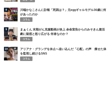
8
川端かなこさんに訃報「死因は？」元eggギャルモデル36歳に何
があったのか
コラム
9
まぁくん 末期がん克服動画が炎上 余命宣告からのみそきん復活
劇に疑惑と怒り広がる 何者なのか？
コラム
10
アリアナ・グランデを休止へ追い込んだ「心配」の声 痩せた体
を監視し続けるSNS
コラム