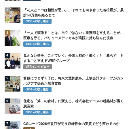
2
「花火とエコは相性が悪い」。それでも向き合った若松屋が、累
計68万個を売るまで
SDGsの取り組み
3
「一人で頑張ることは、自立ではない」看護師を支えることが、
医療を守る。バリューメディカルが病院に持ち込んだ視点
SDGsの取り組み
4
見えない壁を、こえていく。外国人材の「働く」と「暮らす」を
まるごと支えるWBPグループ
経営インタビュー
5
算数につまずく子に、将来の選択肢を。上坂会計グループがカン
ボジアで始めた教育支援
SDGsの取り組み
6
住宅を「第二の森林」に変える。株式会社デコスの断熱材が描く
脱炭素
SDGsの取り組み
7
CGコード2026年改訂が問う取締役会の実質でどう変わるのか