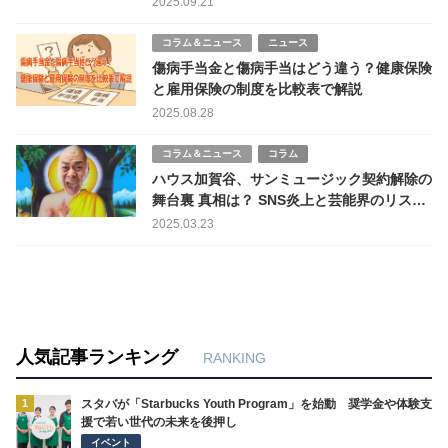
2025.09.21
コラム＆ニュース
ニュース
傷病手当金と傷病手当はどう違う？健康保険
と雇用保険の制度を比較表で解説
2025.08.28
コラム＆ニュース
コラム
ハウス加賀谷、サンミュージック契約解除の
舞台裏 真相は？ SNS炎上と芸能界のリスク
管理
2025.03.23
人気記事ランキング
RANKING
1
スタバが「Starbucks Youth Program」を始動 奨学金や体験支
援で若い世代の未来を後押し
イベント