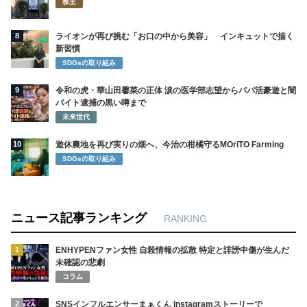
株主
8
ライオンが再び挑む「お口の中から美容」 インキュットで描く
新習慣
SDGsの取り組み
9
令和の虎・華山田馨菜の正体 涙の医学部志望からパパ活豪遊と闇
バイト逮捕の黒い噂まで
未来世代
10
遊休農地を再び実りの畑へ、今治の柑橘守るMOriTO Farming
SDGsの取り組み
ニュース記事ランキング
RANKING
1
ENHYPENファン女性 自殺情報の拡散 特定と誹謗中傷が生んだ
未確認の悲劇
コラム
2
SNSインフルエンサーまぁくん Instagramストーリーで