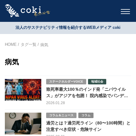
法人のサステナビリティ情報を紹介するWEBメディア coki
HOME
タグ一覧
病気
病気
ステークホルダーVOICE
地域社会
致死率最大100％のインド発「ニパウイル
ス」がアジアを包囲！ 院内感染でパンデミ
ックの足音
2026.01.28
コラム＆ニュース
コラム
過労とは？過労死ライン（80〜100時間）と
注意すべき症状・危険サイン