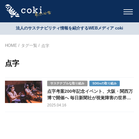
法人のサステナビリティ情報を紹介するWEBメディア coki
HOME
タグ一覧
点字
点字
サステナブルな取り組み
SDGsの取り組み
点字考案200年記念イベント、大阪・関西万
博で開催へ 毎日新聞社が視覚障害の世界を
体感する６日間を企画
2025.04.16