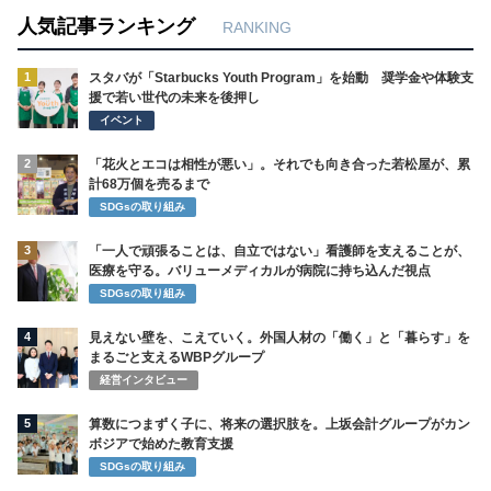
人気記事ランキング
RANKING
1
スタバが「Starbucks Youth Program」を始動 奨学金や体験支
援で若い世代の未来を後押し
イベント
2
「花火とエコは相性が悪い」。それでも向き合った若松屋が、累
計68万個を売るまで
SDGsの取り組み
3
「一人で頑張ることは、自立ではない」看護師を支えることが、
医療を守る。バリューメディカルが病院に持ち込んだ視点
SDGsの取り組み
4
見えない壁を、こえていく。外国人材の「働く」と「暮らす」を
まるごと支えるWBPグループ
経営インタビュー
5
算数につまずく子に、将来の選択肢を。上坂会計グループがカン
ボジアで始めた教育支援
SDGsの取り組み