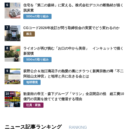
6
住宅を「第二の森林」に変える。株式会社デコスの断熱材が描く
脱炭素
SDGsの取り組み
7
CGコード2026年改訂が問う取締役会の実質でどう変わるのか
株主
8
ライオンが再び挑む「お口の中から美容」 インキュットで描く
新習慣
SDGsの取り組み
9
萩野公介＆池江璃花子の熱愛の裏にチラつく新興宗教の噂「不二
阿祖山太神宮」と地球と共に生きる会とは
地球環境
10
歓楽街の帝王・森下グループ「マリン」全店閉店の怪 総工費10
億円の宮殿を捨ててまで撤退する理由
社員・家族
ニュース記事ランキング
RANKING