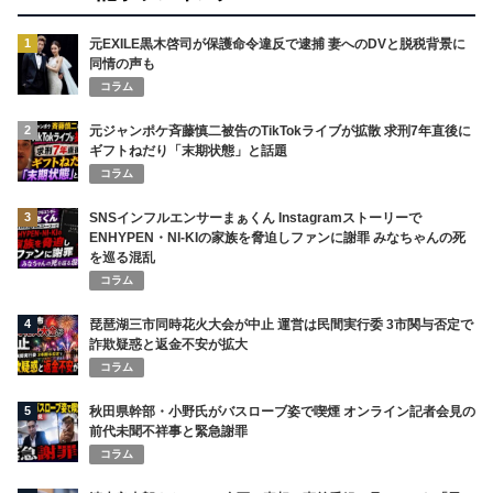
1
元EXILE黒木啓司が保護命令違反で逮捕 妻へのDVと脱税背景に
同情の声も
コラム
2
元ジャンポケ斉藤慎二被告のTikTokライブが拡散 求刑7年直後に
ギフトねだり「末期状態」と話題
コラム
3
SNSインフルエンサーまぁくん Instagramストーリーで
ENHYPEN・NI-KIの家族を脅迫しファンに謝罪 みなちゃんの死
を巡る混乱
コラム
4
琵琶湖三市同時花火大会が中止 運営は民間実行委 3市関与否定で
詐欺疑惑と返金不安が拡大
コラム
5
秋田県幹部・小野氏がバスローブ姿で喫煙 オンライン記者会見の
前代未聞不祥事と緊急謝罪
コラム