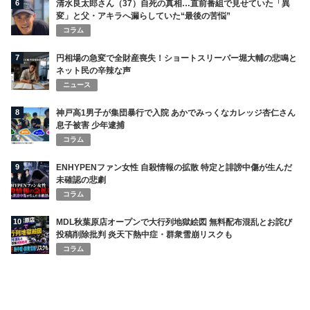
6
清水良太郎さん（37）自死の真相…直前番組で見せていた「異
変」と父・アキラへ漏らしていた“最後の苦悩”
コラム
7
円相場の急変で全財産喪失！ショートスリーパー堀大輔の悲鳴と
ネット民の辛辣な声
ニュース
8
神戸高1男子が集団暴行で入院 あかでみっくなカレッジ杏仁さん
息子被害 少年逮捕
コラム
9
ENHYPENファン女性 自殺情報の拡散 特定と誹謗中傷が生んだ
未確認の悲劇
コラム
10
MDL秋葉原店オープンで大行列地獄絵図 無料配布混乱とお詫び
投稿削除批判 炎天下熱中症・群衆雪崩リスクも
コラム