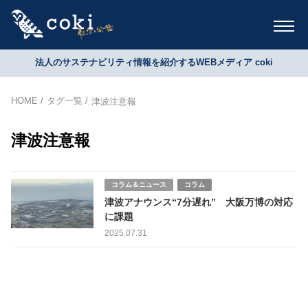
法人のサステナビリティ情報を紹介するWEBメディア coki
HOME
タグ一覧
津波注意報
津波注意報
コラム＆ニュース
コラム
津波アナウンス“7分遅れ” 大阪万博の対応
に課題
2025.07.31