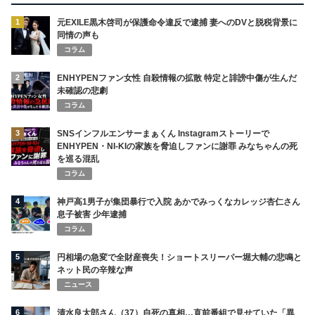
1
元EXILE黒木啓司が保護命令違反で逮捕 妻へのDVと脱税背景に
同情の声も
コラム
2
ENHYPENファン女性 自殺情報の拡散 特定と誹謗中傷が生んだ
未確認の悲劇
コラム
3
SNSインフルエンサーまぁくん Instagramストーリーで
ENHYPEN・NI-KIの家族を脅迫しファンに謝罪 みなちゃんの死
を巡る混乱
コラム
4
神戸高1男子が集団暴行で入院 あかでみっくなカレッジ杏仁さん
息子被害 少年逮捕
コラム
5
円相場の急変で全財産喪失！ショートスリーパー堀大輔の悲鳴と
ネット民の辛辣な声
ニュース
6
清水良太郎さん（37）自死の真相…直前番組で見せていた「異