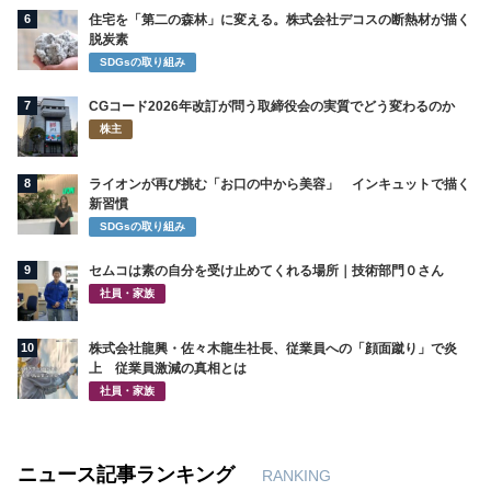
6
住宅を「第二の森林」に変える。株式会社デコスの断熱材が描く
脱炭素
SDGsの取り組み
7
CGコード2026年改訂が問う取締役会の実質でどう変わるのか
株主
8
ライオンが再び挑む「お口の中から美容」 インキュットで描く
新習慣
SDGsの取り組み
9
セムコは素の自分を受け止めてくれる場所｜技術部門０さん
社員・家族
10
株式会社龍興・佐々木龍生社長、従業員への「顔面蹴り」で炎
上 従業員激減の真相とは
社員・家族
ニュース記事ランキング
RANKING