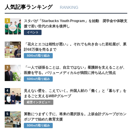
人気記事ランキング
RANKING
1
スタバが「Starbucks Youth Program」を始動 奨学金や体験支
援で若い世代の未来を後押し
イベント
2
「花火とエコは相性が悪い」。それでも向き合った若松屋が、累
計68万個を売るまで
SDGsの取り組み
3
「一人で頑張ることは、自立ではない」看護師を支えることが、
医療を守る。バリューメディカルが病院に持ち込んだ視点
SDGsの取り組み
4
見えない壁を、こえていく。外国人材の「働く」と「暮らす」を
まるごと支えるWBPグループ
経営インタビュー
5
算数につまずく子に、将来の選択肢を。上坂会計グループがカン
ボジアで始めた教育支援
SDGsの取り組み