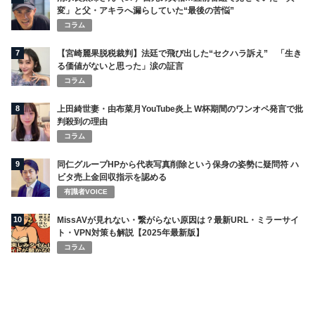
変」と父・アキラへ漏らしていた“最後の苦悩”
コラム
7
【宮崎麗果脱税裁判】法廷で飛び出した“セクハラ訴え” 「生き
る価値がないと思った」涙の証言
コラム
8
上田綺世妻・由布菜月YouTube炎上 W杯期間のワンオペ発言で批
判殺到の理由
コラム
9
同仁グループHPから代表写真削除という保身の姿勢に疑問符 ハ
ビタ売上金回収指示を認める
有識者VOICE
10
MissAVが見れない・繋がらない原因は？最新URL・ミラーサイ
ト・VPN対策も解説【2025年最新版】
コラム