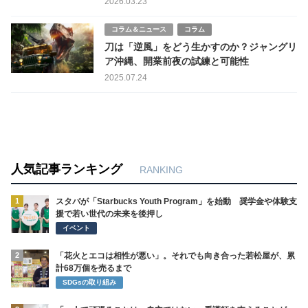
2026.03.23
コラム＆ニュース
コラム
刀は「逆風」をどう生かすのか？ジャングリ
ア沖縄、開業前夜の試練と可能性
2025.07.24
人気記事ランキング
RANKING
1
スタバが「Starbucks Youth Program」を始動 奨学金や体験支
援で若い世代の未来を後押し
イベント
2
「花火とエコは相性が悪い」。それでも向き合った若松屋が、累
計68万個を売るまで
SDGsの取り組み