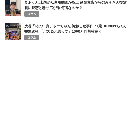
9
まぁくん 末期がん克服動画が炎上 余命宣告からのみそきん復活
劇に疑惑と怒り広がる 何者なのか？
コラム
10
渋谷「箱の中身」さーちゃん 胸触らせ事件 27歳TikTokerら3人
書類送検 「バズると思って」1000万円規模稼ぐ
コラム