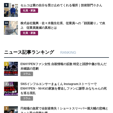
9
セムコは素の自分を受け止めてくれる場所｜技術部門０さん
社員・家族
10
株式会社龍興・佐々木龍生社長、従業員への「顔面蹴り」で炎
上 従業員激減の真相とは
社員・家族
ニュース記事ランキング
RANKING
1
ENHYPENファン女性 自殺情報の拡散 特定と誹謗中傷が生んだ
未確認の悲劇
コラム
2
SNSインフルエンサーまぁくん Instagramストーリーで
ENHYPEN・NI-KIの家族を脅迫しファンに謝罪 みなちゃんの死
を巡る混乱
コラム
3
円相場の急変で全財産喪失！ショートスリーパー堀大輔の悲鳴と