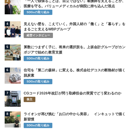
3
「一人で頑張ることは、自立ではない」看護師を支えることが、
医療を守る。バリューメディカルが病院に持ち込んだ視点
SDGsの取り組み
4
見えない壁を、こえていく。外国人材の「働く」と「暮らす」を
まるごと支えるWBPグループ
経営インタビュー
5
算数につまずく子に、将来の選択肢を。上坂会計グループがカン
ボジアで始めた教育支援
SDGsの取り組み
6
住宅を「第二の森林」に変える。株式会社デコスの断熱材が描く
脱炭素
SDGsの取り組み
7
CGコード2026年改訂が問う取締役会の実質でどう変わるのか
株主
8
ライオンが再び挑む「お口の中から美容」 インキュットで描く
新習慣
SDGsの取り組み