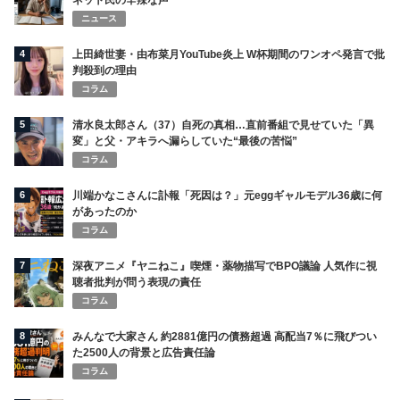
ネット民の辛辣な声
ニュース
4
上田綺世妻・由布菜月YouTube炎上 W杯期間のワンオペ発言で批
判殺到の理由
コラム
5
清水良太郎さん（37）自死の真相…直前番組で見せていた「異
変」と父・アキラへ漏らしていた“最後の苦悩”
コラム
6
川端かなこさんに訃報「死因は？」元eggギャルモデル36歳に何
があったのか
コラム
7
深夜アニメ『ヤニねこ』喫煙・薬物描写でBPO議論 人気作に視
聴者批判が問う表現の責任
コラム
8
みんなで大家さん 約2881億円の債務超過 高配当7％に飛びつい
た2500人の背景と広告責任論
コラム