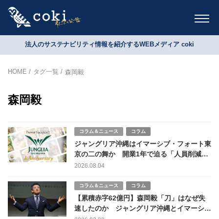
法人のサステナビリティ情報を紹介するWEBメディア coki
HOME
タグ一覧
森岡毅
森岡毅
コラム＆ニュース
コラム
ジャングリア沖縄はイマーシブ・フォート東
京の二の舞か 開業1年で迫る「人員削減」
の危機
2026.08.04
コラム＆ニュース
コラム
【累積赤字62億円】森岡毅「刀」はなぜ失
速したのか ジャングリア沖縄とイマーシ
ブ・フォート東京に見る苦戦の理由