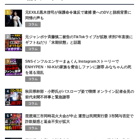
1
元EXILE黒木啓司が保護命令違反で逮捕 妻へのDVと脱税背景に
同情の声も
コラム
2
元ジャンポケ斉藤慎二被告のTikTokライブが拡散 求刑7年直後に
ギフトねだり「末期状態」と話題
コラム
3
SNSインフルエンサーまぁくん Instagramストーリーで
ENHYPEN・NI-KIの家族を脅迫しファンに謝罪 みなちゃんの死
を巡る混乱
コラム
4
秋田県幹部・小野氏がバスローブ姿で喫煙 オンライン記者会見の
前代未聞不祥事と緊急謝罪
コラム
5
琵琶湖三市同時花火大会が中止 運営は民間実行委 3市関与否定で
詐欺疑惑と返金不安が拡大
コラム