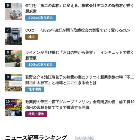
6
住宅を「第二の森林」に変える。株式会社デコスの断熱材が描く
脱炭素
SDGsの取り組み
7
CGコード2026年改訂が問う取締役会の実質でどう変わるのか
株主
8
ライオンが再び挑む「お口の中から美容」 インキュットで描く
新習慣
SDGsの取り組み
9
萩野公介＆池江璃花子の熱愛の裏にチラつく新興宗教の噂「不二
阿祖山太神宮」と地球と共に生きる会とは
地球環境
10
歓楽街の帝王・森下グループ「マリン」全店閉店の怪 総工費10
億円の宮殿を捨ててまで撤退する理由
社員・家族
ニュース記事ランキング
RANKING