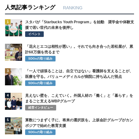
人気記事ランキング
RANKING
1
スタバが「Starbucks Youth Program」を始動 奨学金や体験支
援で若い世代の未来を後押し
イベント
2
「花火とエコは相性が悪い」。それでも向き合った若松屋が、累
計68万個を売るまで
SDGsの取り組み
3
「一人で頑張ることは、自立ではない」看護師を支えることが、
医療を守る。バリューメディカルが病院に持ち込んだ視点
SDGsの取り組み
4
見えない壁を、こえていく。外国人材の「働く」と「暮らす」を
まるごと支えるWBPグループ
経営インタビュー
5
算数につまずく子に、将来の選択肢を。上坂会計グループがカン
ボジアで始めた教育支援
SDGsの取り組み