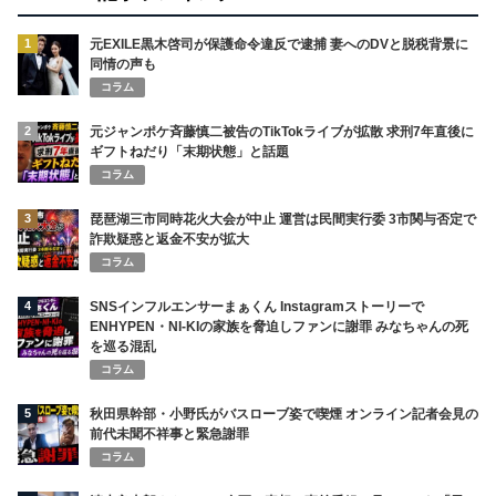
1
元EXILE黒木啓司が保護命令違反で逮捕 妻へのDVと脱税背景に
同情の声も
コラム
2
元ジャンポケ斉藤慎二被告のTikTokライブが拡散 求刑7年直後に
ギフトねだり「末期状態」と話題
コラム
3
琵琶湖三市同時花火大会が中止 運営は民間実行委 3市関与否定で
詐欺疑惑と返金不安が拡大
コラム
4
SNSインフルエンサーまぁくん Instagramストーリーで
ENHYPEN・NI-KIの家族を脅迫しファンに謝罪 みなちゃんの死
を巡る混乱
コラム
5
秋田県幹部・小野氏がバスローブ姿で喫煙 オンライン記者会見の
前代未聞不祥事と緊急謝罪
コラム