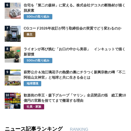
6
住宅を「第二の森林」に変える。株式会社デコスの断熱材が描く
脱炭素
SDGsの取り組み
7
CGコード2026年改訂が問う取締役会の実質でどう変わるのか
株主
8
ライオンが再び挑む「お口の中から美容」 インキュットで描く
新習慣
SDGsの取り組み
9
萩野公介＆池江璃花子の熱愛の裏にチラつく新興宗教の噂「不二
阿祖山太神宮」と地球と共に生きる会とは
地球環境
10
歓楽街の帝王・森下グループ「マリン」全店閉店の怪 総工費10
億円の宮殿を捨ててまで撤退する理由
社員・家族
ニュース記事ランキング
RANKING