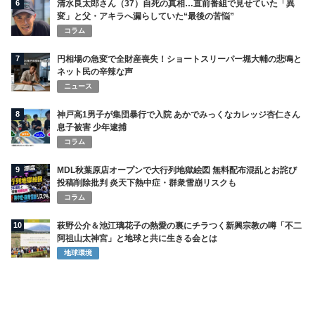
6
清水良太郎さん（37）自死の真相…直前番組で見せていた「異
変」と父・アキラへ漏らしていた“最後の苦悩”
コラム
7
円相場の急変で全財産喪失！ショートスリーパー堀大輔の悲鳴と
ネット民の辛辣な声
ニュース
8
神戸高1男子が集団暴行で入院 あかでみっくなカレッジ杏仁さん
息子被害 少年逮捕
コラム
9
MDL秋葉原店オープンで大行列地獄絵図 無料配布混乱とお詫び
投稿削除批判 炎天下熱中症・群衆雪崩リスクも
コラム
10
萩野公介＆池江璃花子の熱愛の裏にチラつく新興宗教の噂「不二
阿祖山太神宮」と地球と共に生きる会とは
地球環境