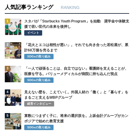
人気記事ランキング
RANKING
1
スタバが「Starbucks Youth Program」を始動 奨学金や体験支
援で若い世代の未来を後押し
イベント
2
「花火とエコは相性が悪い」。それでも向き合った若松屋が、累
計68万個を売るまで
SDGsの取り組み
3
「一人で頑張ることは、自立ではない」看護師を支えることが、
医療を守る。バリューメディカルが病院に持ち込んだ視点
SDGsの取り組み
4
見えない壁を、こえていく。外国人材の「働く」と「暮らす」を
まるごと支えるWBPグループ
経営インタビュー
5
算数につまずく子に、将来の選択肢を。上坂会計グループがカン
ボジアで始めた教育支援
SDGsの取り組み