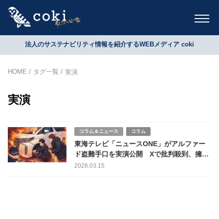
法人のサステナビリティ情報を紹介するWEBメディア coki
HOME
タグ一覧
実演
実演
コラム＆ニュース
コラム
東海テレビ「ニュースONE」がアルファー
ド盗難手口を実演公開 Xで批判殺到、擁護
意見も分かれる
2026.03.15