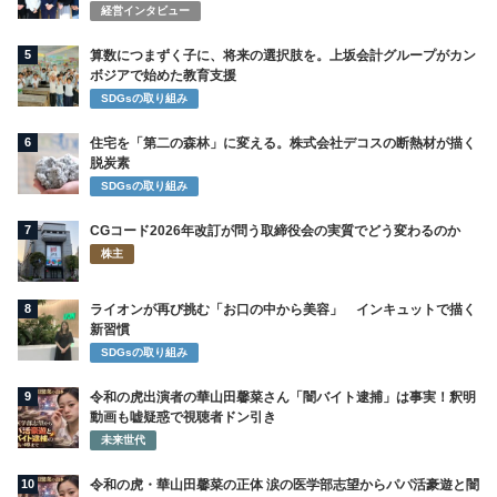
経営インタビュー
5
算数につまずく子に、将来の選択肢を。上坂会計グループがカン
ボジアで始めた教育支援
SDGsの取り組み
6
住宅を「第二の森林」に変える。株式会社デコスの断熱材が描く
脱炭素
SDGsの取り組み
7
CGコード2026年改訂が問う取締役会の実質でどう変わるのか
株主
8
ライオンが再び挑む「お口の中から美容」 インキュットで描く
新習慣
SDGsの取り組み
9
令和の虎出演者の華山田馨菜さん「闇バイト逮捕」は事実！釈明
動画も嘘疑惑で視聴者ドン引き
未来世代
10
令和の虎・華山田馨菜の正体 涙の医学部志望からパパ活豪遊と闇