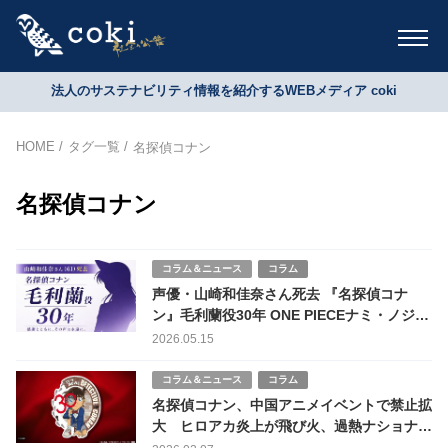
法人のサステナビリティ情報を紹介するWEBメディア coki
HOME
タグ一覧
名探偵コナン
名探偵コナン
コラム＆ニュース
コラム
声優・山崎和佳奈さん死去 『名探偵コナ
ン』毛利蘭役30年 ONE PIECEナミ・ノジコ
姉妹の絆で代役 後任は岡村明美へ 追悼の声
2026.05.15
相次ぐ
コラム＆ニュース
コラム
名探偵コナン、中国アニメイベントで禁止拡
大 ヒロアカ炎上が飛び火、過熱ナショナリ
ズムの代償