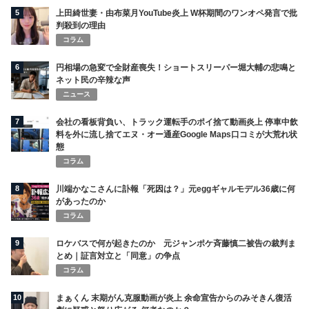
5
上田綺世妻・由布菜月YouTube炎上 W杯期間のワンオペ発言で批
判殺到の理由
コラム
6
円相場の急変で全財産喪失！ショートスリーパー堀大輔の悲鳴と
ネット民の辛辣な声
ニュース
7
会社の看板背負い、トラック運転手のポイ捨て動画炎上 停車中飲
料を外に流し捨てエヌ・オー通産Google Maps口コミが大荒れ状
態
コラム
8
川端かなこさんに訃報「死因は？」元eggギャルモデル36歳に何
があったのか
コラム
9
ロケバスで何が起きたのか 元ジャンポケ斉藤慎二被告の裁判ま
とめ｜証言対立と「同意」の争点
コラム
10
まぁくん 末期がん克服動画が炎上 余命宣告からのみそきん復活