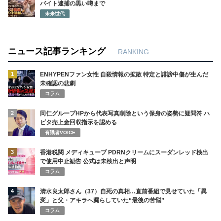
バイト逮捕の黒い噂まで
未来世代
ニュース記事ランキング
RANKING
1
ENHYPENファン女性 自殺情報の拡散 特定と誹謗中傷が生んだ
未確認の悲劇
コラム
2
同仁グループHPから代表写真削除という保身の姿勢に疑問符 ハ
ビタ売上金回収指示を認める
有識者VOICE
3
香港税関 メディキューブ PDRNクリームにスーダンレッド検出
で使用中止勧告 公式は未検出と声明
コラム
4
清水良太郎さん（37）自死の真相…直前番組で見せていた「異
変」と父・アキラへ漏らしていた“最後の苦悩”
コラム