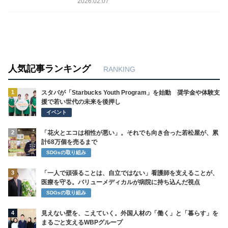
2026.02.07
人気記事ランキング
RANKING
1
スタバが「Starbucks Youth Program」を始動 奨学金や体験支
援で若い世代の未来を後押し
イベント
2
「花火とエコは相性が悪い」。それでも向き合った若松屋が、累
計68万個を売るまで
SDGsの取り組み
3
「一人で頑張ることは、自立ではない」看護師を支えることが、
医療を守る。バリューメディカルが病院に持ち込んだ視点
SDGsの取り組み
4
見えない壁を、こえていく。外国人材の「働く」と「暮らす」を
まるごと支えるWBPグループ