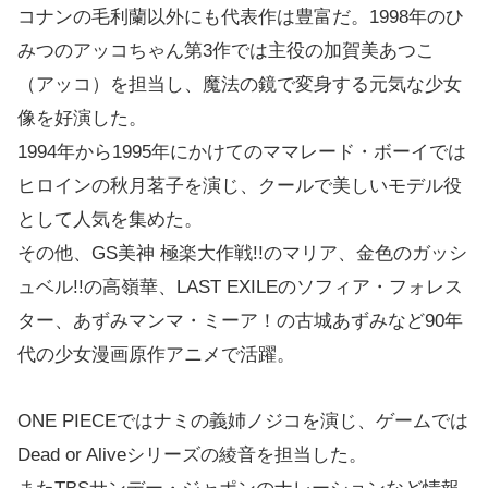
コナンの毛利蘭以外にも代表作は豊富だ。1998年のひ
みつのアッコちゃん第3作では主役の加賀美あつこ
（アッコ）を担当し、魔法の鏡で変身する元気な少女
像を好演した。
1994年から1995年にかけてのママレード・ボーイでは
ヒロインの秋月茗子を演じ、クールで美しいモデル役
として人気を集めた。
その他、GS美神 極楽大作戦!!のマリア、金色のガッシ
ュベル!!の高嶺華、LAST EXILEのソフィア・フォレス
ター、あずみマンマ・ミーア！の古城あずみなど90年
代の少女漫画原作アニメで活躍。
ONE PIECEではナミの義姉ノジコを演じ、ゲームでは
Dead or Aliveシリーズの綾音を担当した。