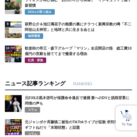
ライオンが再び挑む「お口の中から美容」 インキュットで描く
新習慣
SDGsの取り組み
9
萩野公介＆池江璃花子の熱愛の裏にチラつく新興宗教の噂「不二
阿祖山太神宮」と地球と共に生きる会とは
地球環境
10
歓楽街の帝王・森下グループ「マリン」全店閉店の怪 総工費10
億円の宮殿を捨ててまで撤退する理由
社員・家族
ニュース記事ランキング
RANKING
1
元EXILE黒木啓司が保護命令違反で逮捕 妻へのDVと脱税背景に
同情の声も
コラム
2
元ジャンポケ斉藤慎二被告のTikTokライブが拡散 求刑7年直後に
ギフトねだり「末期状態」と話題
コラム