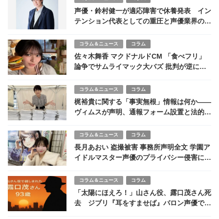
声優・鈴村健一が適応障害で休養発表 イン
テンション代表としての重圧と声優業界の課
題
コラム＆ニュース
コラム
佐々木舞香 マクドナルドCM 「食べフリ」
論争でサムライマック大バズ 批判が逆に購
入意欲アップか
コラム＆ニュース
コラム
梶裕貴に関する「事実無根」情報は何か——
ヴィムスが声明、通報フォーム設置と法的措
置を示唆
コラム＆ニュース
コラム
長月あおい 盗撮被害 事務所声明全文 学園ア
イドルマスター声優のプライバシー侵害に法
的措置警告
コラム＆ニュース
コラム
「太陽にほえろ！」山さん役、露口茂さん死
去 ジブリ『耳をすませば』バロン声優でも
活躍 93歳