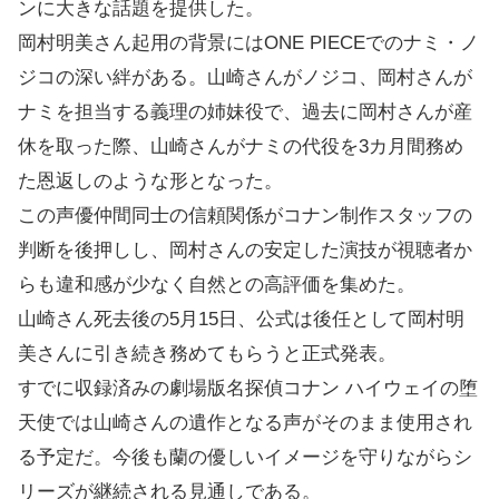
ンに大きな話題を提供した。
岡村明美さん起用の背景にはONE PIECEでのナミ・ノ
ジコの深い絆がある。山崎さんがノジコ、岡村さんが
ナミを担当する義理の姉妹役で、過去に岡村さんが産
休を取った際、山崎さんがナミの代役を3カ月間務め
た恩返しのような形となった。
この声優仲間同士の信頼関係がコナン制作スタッフの
判断を後押しし、岡村さんの安定した演技が視聴者か
らも違和感が少なく自然との高評価を集めた。
山崎さん死去後の5月15日、公式は後任として岡村明
美さんに引き続き務めてもらうと正式発表。
すでに収録済みの劇場版名探偵コナン ハイウェイの堕
天使では山崎さんの遺作となる声がそのまま使用され
る予定だ。今後も蘭の優しいイメージを守りながらシ
リーズが継続される見通しである。