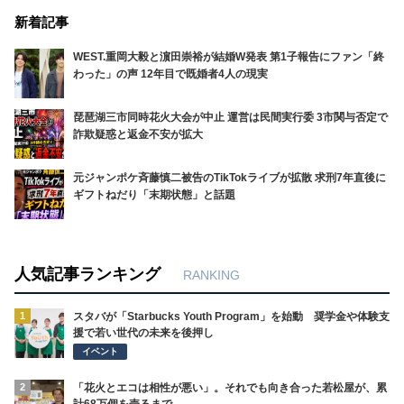
新着記事
WEST.重岡大毅と濵田崇裕が結婚W発表 第1子報告にファン「終
わった」の声 12年目で既婚者4人の現実
琵琶湖三市同時花火大会が中止 運営は民間実行委 3市関与否定で
詐欺疑惑と返金不安が拡大
元ジャンポケ斉藤慎二被告のTikTokライブが拡散 求刑7年直後に
ギフトねだり「末期状態」と話題
人気記事ランキング
RANKING
1
スタバが「Starbucks Youth Program」を始動 奨学金や体験支
援で若い世代の未来を後押し
イベント
2
「花火とエコは相性が悪い」。それでも向き合った若松屋が、累