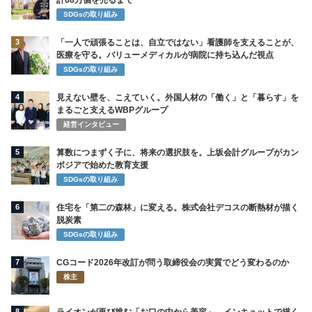
計68万個を売るまで
SDGsの取り組み
3
「一人で頑張ることは、自立ではない」看護師を支えることが、
医療を守る。バリューメディカルが病院に持ち込んだ視点
SDGsの取り組み
4
見えない壁を、こえていく。外国人材の「働く」と「暮らす」を
まるごと支えるWBPグループ
経営インタビュー
5
算数につまずく子に、将来の選択肢を。上坂会計グループがカン
ボジアで始めた教育支援
SDGsの取り組み
6
住宅を「第二の森林」に変える。株式会社デコスの断熱材が描く
脱炭素
SDGsの取り組み
7
CGコード2026年改訂が問う取締役会の実質でどう変わるのか
株主
8