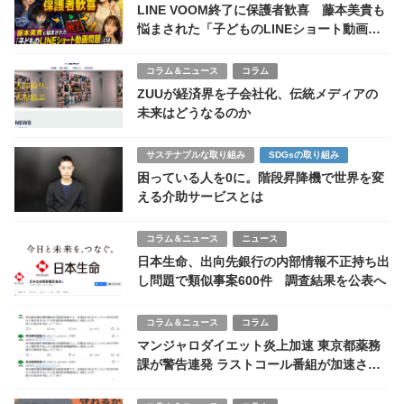
LINE VOOM終了に保護者歓喜 藤本美貴も
悩まされた「子どものLINEショート動画問
題」とは
コラム＆ニュース
コラム
ZUUが経済界を子会社化、伝統メディアの
未来はどうなるのか
サステナブルな取り組み
SDGsの取り組み
困っている人を0に。階段昇降機で世界を変
える介助サービスとは
コラム＆ニュース
ニュース
日本生命、出向先銀行の内部情報不正持ち出
し問題で類似事案600件 調査結果を公表へ
コラム＆ニュース
コラム
マンジャロダイエット炎上加速 東京都薬務
課が警告連発 ラストコール番組が加速させ
た水商売界隈の流行