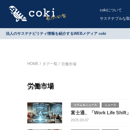
cokiについて
サステナブルな取
法人のサステナビリティ情報を紹介するWEBメディア coki
HOME
タグ一覧
労働市場
労働市場
コラム＆ニュース
ニュース
富士通、「Work Life 
2025.03.07