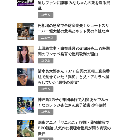
迫しファンに謝罪 みなちゃんの死を巡る混
乱
コラム
3
円相場の急変で全財産喪失！ショートスリ
ーパー堀大輔の悲鳴とネット民の辛辣な声
ニュース
4
上田綺世妻・由布菜月YouTube炎上 W杯期
間のワンオペ発言で批判殺到の理由
コラム
5
清水良太郎さん（37）自死の真相…直前番
組で見せていた「異変」と父・アキラへ漏
らしていた“最後の苦悩”
コラム
6
神戸高1男子が集団暴行で入院 あかでみっ
くなカレッジ杏仁さん息子被害 少年逮捕
コラム
7
深夜アニメ『ヤニねこ』喫煙・薬物描写で
BPO議論 人気作に視聴者批判が問う表現の
責任