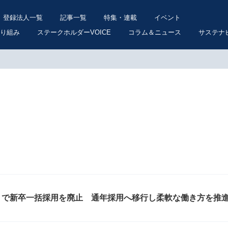
登録法人一覧
記事一覧
特集・連載
イベント
り組み
ステークホルダーVOICE
コラム＆ニュース
サステナ
Shift」で新卒一括採用を廃止 通年採用へ移行し柔軟な働き方を推