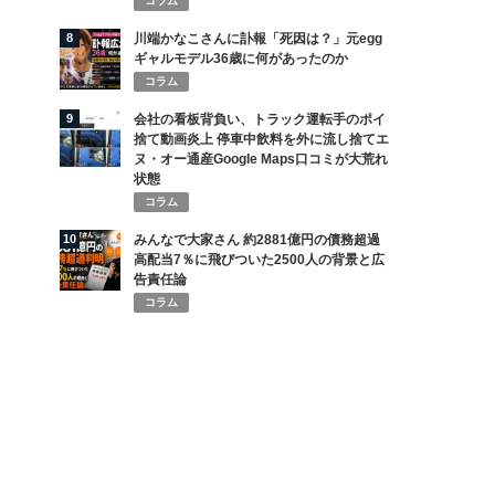
コラム
8
川端かなこさんに訃報「死因は？」元egg
ギャルモデル36歳に何があったのか
コラム
9
会社の看板背負い、トラック運転手のポイ
捨て動画炎上 停車中飲料を外に流し捨てエ
ヌ・オー通産Google Maps口コミが大荒れ
状態
コラム
10
みんなで大家さん 約2881億円の債務超過
高配当7％に飛びついた2500人の背景と広
告責任論
コラム