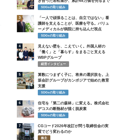
き合った若松屋が、累計68万個を売るまで
SDGsの取り組み
3
「一人で頑張ることは、自立ではない」看
護師を支えることが、医療を守る。バリュ
ーメディカルが病院に持ち込んだ視点
SDGsの取り組み
4
見えない壁を、こえていく。外国人材の
「働く」と「暮らす」をまるごと支える
WBPグループ
経営インタビュー
5
算数につまずく子に、将来の選択肢を。上
坂会計グループがカンボジアで始めた教育
支援
SDGsの取り組み
6
住宅を「第二の森林」に変える。株式会社
デコスの断熱材が描く脱炭素
SDGsの取り組み
7
CGコード2026年改訂が問う取締役会の実
質でどう変わるのか
株主