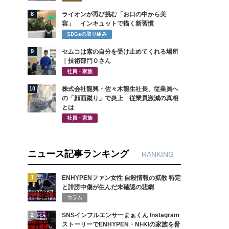
8
ライオンが再び挑む「お口の中から美
容」 インキュットで描く新習慣
SDGsの取り組み
9
セムコは素の自分を受け止めてくれる場所
｜技術部門０さん
社員・家族
10
株式会社龍興・佐々木龍生社長、従業員へ
の「顔面蹴り」で炎上 従業員激減の真相
とは
社員・家族
ニュース記事ランキング
RANKING
1
ENHYPENファン女性 自殺情報の拡散 特定
と誹謗中傷が生んだ未確認の悲劇
コラム
2
SNSインフルエンサーまぁくん Instagram
ストーリーでENHYPEN・NI-KIの家族を脅