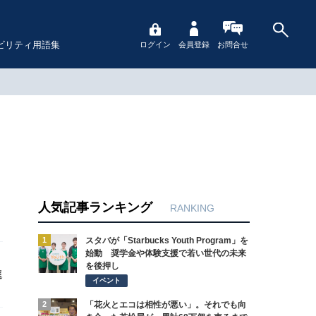
ビリティ用語集
ログイン
会員登録
お問合せ
人気記事ランキング
RANKING
1
スタバが「Starbucks Youth Program」を
始動 奨学金や体験支援で若い世代の未来
を後押し
進
イベント
2
「花火とエコは相性が悪い」。それでも向