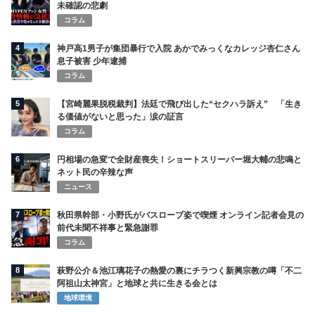
未確認の悲劇
コラム
4
神戸高1男子が集団暴行で入院 あかでみっくなカレッジ杏仁さん
息子被害 少年逮捕
コラム
5
【宮崎麗果脱税裁判】法廷で飛び出した“セクハラ訴え” 「生き
る価値がないと思った」涙の証言
コラム
6
円相場の急変で全財産喪失！ショートスリーパー堀大輔の悲鳴と
ネット民の辛辣な声
ニュース
7
秋田県幹部・小野氏がバスローブ姿で喫煙 オンライン記者会見の
前代未聞不祥事と緊急謝罪
コラム
8
萩野公介＆池江璃花子の熱愛の裏にチラつく新興宗教の噂「不二
阿祖山太神宮」と地球と共に生きる会とは
地球環境