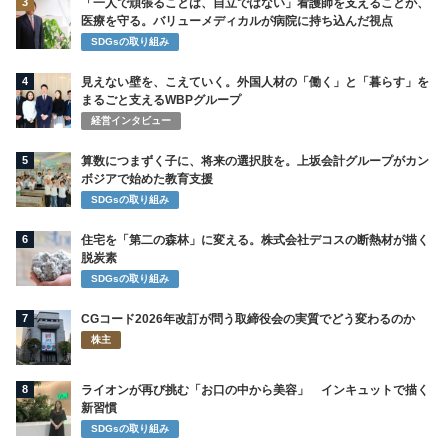
3
「一人で頑張ることは、自立ではない」看護師を支えることが、
医療を守る。バリューメディカルが病院に持ち込んだ視点
SDGsの取り組み
4
見えない壁を、こえていく。外国人材の「働く」と「暮らす」を
まるごと支えるWBPグループ
経営インタビュー
5
算数につまずく子に、将来の選択肢を。上坂会計グループがカン
ボジアで始めた教育支援
SDGsの取り組み
6
住宅を「第二の森林」に変える。株式会社デコスの断熱材が描く
脱炭素
SDGsの取り組み
7
CGコード2026年改訂が問う取締役会の実質でどう変わるのか
株主
8
ライオンが再び挑む「お口の中から美容」 インキュットで描く
新習慣
SDGsの取り組み