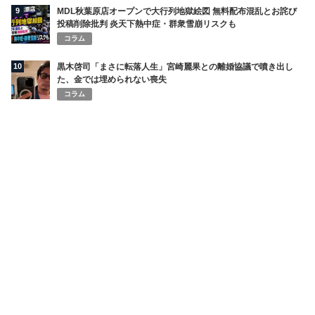
9
MDL秋葉原店オープンで大行列地獄絵図 無料配布混乱とお詫び
投稿削除批判 炎天下熱中症・群衆雪崩リスクも
コラム
10
黒木啓司「まさに転落人生」宮崎麗果との離婚協議で噴き出し
た、金では埋められない喪失
コラム