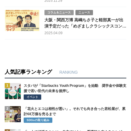
2025.11.29
コラム＆ニュース
ニュース
大阪・関西万博 高嶋ちさ子と軽部真一が出
演予定だった「めざましクラシックスコンサ
ート」中止！フジテレビの「ぽかぽかライ
2025.04.09
ブ」は予定通り実施
人気記事ランキング
RANKING
1
スタバが「Starbucks Youth Program」を始動 奨学金や体験支
援で若い世代の未来を後押し
イベント
2
「花火とエコは相性が悪い」。それでも向き合った若松屋が、累
計68万個を売るまで
SDGsの取り組み