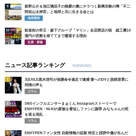
9
萩野公介＆池江璃花子の熱愛の裏にチラつく新興宗教の噂「不二
阿祖山太神宮」と地球と共に生きる会とは
地球環境
10
歓楽街の帝王・森下グループ「マリン」全店閉店の怪 総工費10
億円の宮殿を捨ててまで撤退する理由
社員・家族
ニュース記事ランキング
RANKING
1
元EXILE黒木啓司が保護命令違反で逮捕 妻へのDVと脱税背景に
同情の声も
コラム
2
SNSインフルエンサーまぁくん Instagramストーリーで
ENHYPEN・NI-KIの家族を脅迫しファンに謝罪 みなちゃんの死
を巡る混乱
コラム
3
ENHYPENファン女性 自殺情報の拡散 特定と誹謗中傷が生んだ