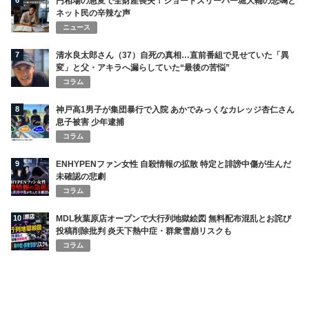
6
円相場の急変で全財産喪失！ショートスリーパー堀大輔の悲鳴と
ネット民の辛辣な声
ニュース
7
清水良太郎さん（37）自死の真相…直前番組で見せていた「異
変」と父・アキラへ漏らしていた“最後の苦悩”
コラム
8
神戸高1男子が集団暴行で入院 あかでみっくなカレッジ杏仁さん
息子被害 少年逮捕
コラム
9
ENHYPENファン女性 自殺情報の拡散 特定と誹謗中傷が生んだ
未確認の悲劇
コラム
10
MDL秋葉原店オープンで大行列地獄絵図 無料配布混乱とお詫び
投稿削除批判 炎天下熱中症・群衆雪崩リスクも
コラム