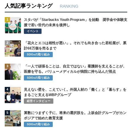
人気記事ランキング
RANKING
1
スタバが「Starbucks Youth Program」を始動 奨学金や体験支
援で若い世代の未来を後押し
イベント
2
「花火とエコは相性が悪い」。それでも向き合った若松屋が、累
計68万個を売るまで
SDGsの取り組み
3
「一人で頑張ることは、自立ではない」看護師を支えることが、
医療を守る。バリューメディカルが病院に持ち込んだ視点
SDGsの取り組み
4
見えない壁を、こえていく。外国人材の「働く」と「暮らす」を
まるごと支えるWBPグループ
経営インタビュー
5
算数につまずく子に、将来の選択肢を。上坂会計グループがカン
ボジアで始めた教育支援
SDGsの取り組み