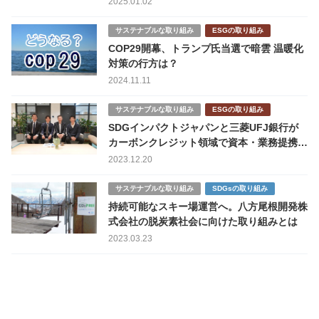
2025.01.02
サステナブルな取り組み
ESGの取り組み
COP29開幕、トランプ氏当選で暗雲 温暖化
対策の行方は？
2024.11.11
サステナブルな取り組み
ESGの取り組み
SDGインパクトジャパンと三菱UFJ銀行が
カーボンクレジット領域で資本・業務提携。
JCMにフォーカスした理由とは？
2023.12.20
サステナブルな取り組み
SDGsの取り組み
持続可能なスキー場運営へ。八方尾根開発株
式会社の脱炭素社会に向けた取り組みとは
2023.03.23