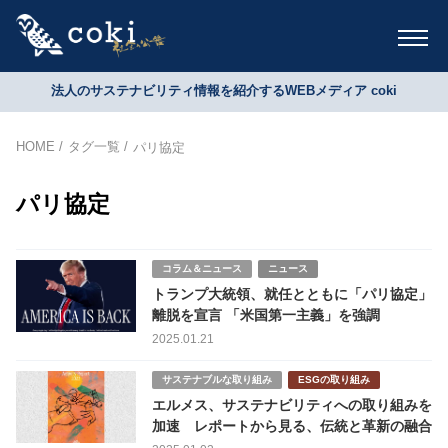
法人のサステナビリティ情報を紹介するWEBメディア coki
HOME
タグ一覧
パリ協定
パリ協定
コラム＆ニュース
ニュース
トランプ大統領、就任とともに「パリ協定」
離脱を宣言 「米国第一主義」を強調
2025.01.21
サステナブルな取り組み
ESGの取り組み
エルメス、サステナビリティへの取り組みを
加速 レポートから見る、伝統と革新の融合