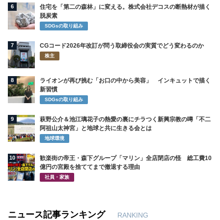
6
住宅を「第二の森林」に変える。株式会社デコスの断熱材が描く
脱炭素
SDGsの取り組み
7
CGコード2026年改訂が問う取締役会の実質でどう変わるのか
株主
8
ライオンが再び挑む「お口の中から美容」 インキュットで描く
新習慣
SDGsの取り組み
9
萩野公介＆池江璃花子の熱愛の裏にチラつく新興宗教の噂「不二
阿祖山太神宮」と地球と共に生きる会とは
地球環境
10
歓楽街の帝王・森下グループ「マリン」全店閉店の怪 総工費10
億円の宮殿を捨ててまで撤退する理由
社員・家族
ニュース記事ランキング
RANKING