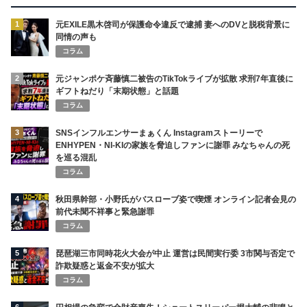
1
元EXILE黒木啓司が保護命令違反で逮捕 妻へのDVと脱税背景に
同情の声も
コラム
2
元ジャンポケ斉藤慎二被告のTikTokライブが拡散 求刑7年直後に
ギフトねだり「末期状態」と話題
コラム
3
SNSインフルエンサーまぁくん Instagramストーリーで
ENHYPEN・NI-KIの家族を脅迫しファンに謝罪 みなちゃんの死
を巡る混乱
コラム
4
秋田県幹部・小野氏がバスローブ姿で喫煙 オンライン記者会見の
前代未聞不祥事と緊急謝罪
コラム
5
琵琶湖三市同時花火大会が中止 運営は民間実行委 3市関与否定で
詐欺疑惑と返金不安が拡大
コラム