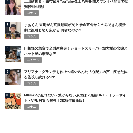
6
上田綺世妻・由布菜月YouTube炎上 W杯期間のワンオペ発言で批
判殺到の理由
コラム
7
まぁくん 末期がん克服動画が炎上 余命宣告からのみそきん復活
劇に疑惑と怒り広がる 何者なのか？
コラム
8
円相場の急変で全財産喪失！ショートスリーパー堀大輔の悲鳴と
ネット民の辛辣な声
ニュース
9
アリアナ・グランデを休止へ追い込んだ「心配」の声 痩せた体
を監視し続けるSNS
コラム
10
MissAVが見れない・繋がらない原因は？最新URL・ミラーサイ
ト・VPN対策も解説【2025年最新版】
コラム