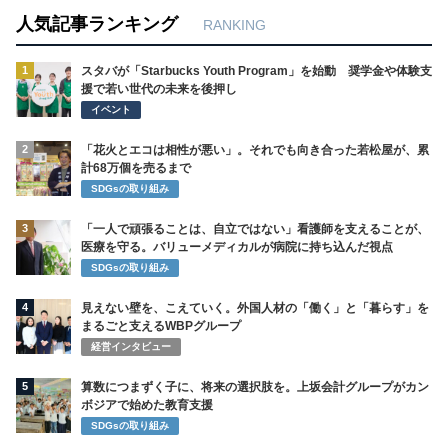
人気記事ランキング
RANKING
1
スタバが「Starbucks Youth Program」を始動 奨学金や体験支
援で若い世代の未来を後押し
イベント
2
「花火とエコは相性が悪い」。それでも向き合った若松屋が、累
計68万個を売るまで
SDGsの取り組み
3
「一人で頑張ることは、自立ではない」看護師を支えることが、
医療を守る。バリューメディカルが病院に持ち込んだ視点
SDGsの取り組み
4
見えない壁を、こえていく。外国人材の「働く」と「暮らす」を
まるごと支えるWBPグループ
経営インタビュー
5
算数につまずく子に、将来の選択肢を。上坂会計グループがカン
ボジアで始めた教育支援
SDGsの取り組み