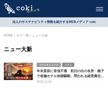
法人のサステナビリティ情報を紹介するWEBメディア coki
HOME
タグ一覧
ニュー大新
ニュー大新
コラム＆ニュース
コラム
年末直前に音信不通 初日の出の名所・銚子
で老舗ホテル休館騒動、問われる経営責任と
観光地の危機管理
2025.12.26