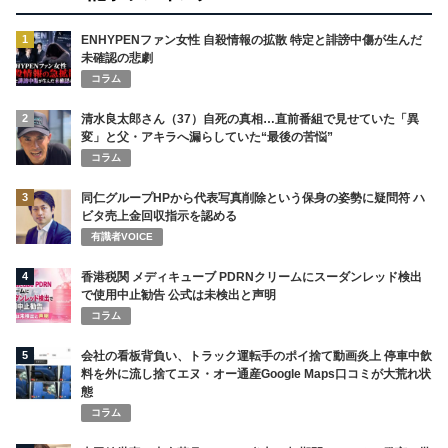
1
ENHYPENファン女性 自殺情報の拡散 特定と誹謗中傷が生んだ
未確認の悲劇
コラム
2
清水良太郎さん（37）自死の真相…直前番組で見せていた「異
変」と父・アキラへ漏らしていた“最後の苦悩”
コラム
3
同仁グループHPから代表写真削除という保身の姿勢に疑問符 ハ
ビタ売上金回収指示を認める
有識者VOICE
4
香港税関 メディキューブ PDRNクリームにスーダンレッド検出
で使用中止勧告 公式は未検出と声明
コラム
5
会社の看板背負い、トラック運転手のポイ捨て動画炎上 停車中飲
料を外に流し捨てエヌ・オー通産Google Maps口コミが大荒れ状
態
コラム