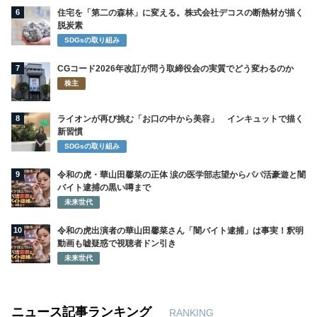
6
住宅を「第二の森林」に変える。株式会社デコスの断熱材が描く
脱炭素
SDGsの取り組み
7
CGコード2026年改訂が問う取締役会の実質でどう変わるのか
株主
8
ライオンが再び挑む「お口の中から美容」 インキュットで描く
新習慣
SDGsの取り組み
9
令和の虎・華山田馨菜の正体 涙の医学部志望からパパ活豪遊と闇
バイト逮捕の黒い噂まで
未来世代
10
令和の虎出演者の華山田馨菜さん「闇バイト逮捕」は事実！釈明
動画も嘘疑惑で視聴者ドン引き
未来世代
ニュース記事ランキング
RANKING