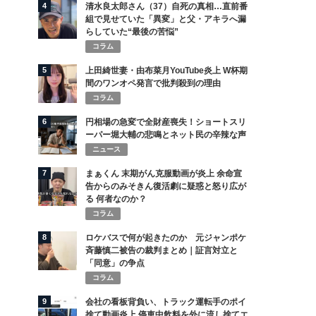
4
清水良太郎さん（37）自死の真相…直前番
組で見せていた「異変」と父・アキラへ漏
らしていた“最後の苦悩”
コラム
5
上田綺世妻・由布菜月YouTube炎上 W杯期
間のワンオペ発言で批判殺到の理由
コラム
6
円相場の急変で全財産喪失！ショートスリ
ーパー堀大輔の悲鳴とネット民の辛辣な声
ニュース
7
まぁくん 末期がん克服動画が炎上 余命宣
告からのみそきん復活劇に疑惑と怒り広が
る 何者なのか？
コラム
8
ロケバスで何が起きたのか 元ジャンポケ
斉藤慎二被告の裁判まとめ｜証言対立と
「同意」の争点
コラム
9
会社の看板背負い、トラック運転手のポイ
捨て動画炎上 停車中飲料を外に流し捨てエ