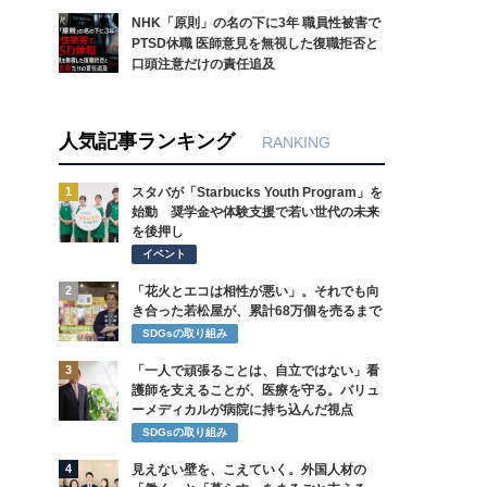
NHK「原則」の名の下に3年 職員性被害で
PTSD休職 医師意見を無視した復職拒否と
口頭注意だけの責任追及
人気記事ランキング
RANKING
1
スタバが「Starbucks Youth Program」を
始動 奨学金や体験支援で若い世代の未来
を後押し
イベント
2
「花火とエコは相性が悪い」。それでも向
き合った若松屋が、累計68万個を売るまで
SDGsの取り組み
3
「一人で頑張ることは、自立ではない」看
護師を支えることが、医療を守る。バリュ
ーメディカルが病院に持ち込んだ視点
SDGsの取り組み
4
見えない壁を、こえていく。外国人材の