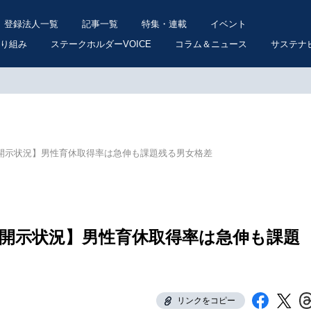
登録法人一覧
記事一覧
特集・連載
イベント
り組み
ステークホルダーVOICE
コラム＆ニュース
サステナ
本開示状況】男性育休取得率は急伸も課題残る男女格差
本開示状況】男性育休取得率は急伸も課題
リンクをコピー