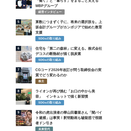
「働く」と「暮らす」をまるごと支える
WBPグループ
経営インタビュー
5
算数につまずく子に、将来の選択肢を。上
坂会計グループがカンボジアで始めた教育
支援
SDGsの取り組み
6
住宅を「第二の森林」に変える。株式会社
デコスの断熱材が描く脱炭素
SDGsの取り組み
7
CGコード2026年改訂が問う取締役会の実
質でどう変わるのか
株主
8
ライオンが再び挑む「お口の中から美
容」 インキュットで描く新習慣
SDGsの取り組み
9
令和の虎出演者の華山田馨菜さん「闇バイ
ト逮捕」は事実！釈明動画も嘘疑惑で視聴
者ドン引き
未来世代