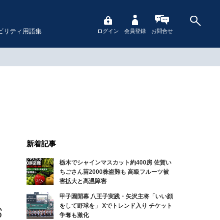
ビリティ用語集
ログイン
会員登録
お問合せ
新着記事
栃木でシャインマスカット約400房 佐賀い
ちごさん苗2000株盗難も 高級フルーツ被
害拡大と高温障害
甲子園開幕 八王子実践・矢沢主将「いい顔
をして野球を」 Xでトレンド入り チケット
争奪も激化