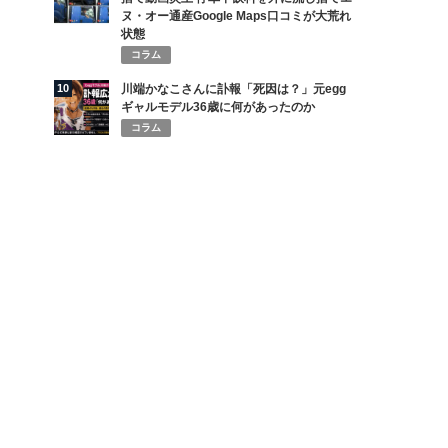
ヌ・オー通産Google Maps口コミが大荒れ
状態
コラム
10
川端かなこさんに訃報「死因は？」元egg
ギャルモデル36歳に何があったのか
コラム