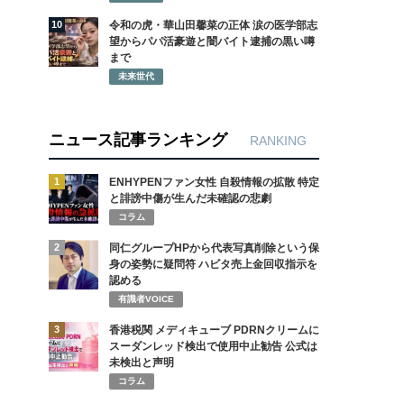
10
令和の虎・華山田馨菜の正体 涙の医学部志
望からパパ活豪遊と闇バイト逮捕の黒い噂
まで
未来世代
ニュース記事ランキング
RANKING
1
ENHYPENファン女性 自殺情報の拡散 特定
と誹謗中傷が生んだ未確認の悲劇
コラム
2
同仁グループHPから代表写真削除という保
身の姿勢に疑問符 ハビタ売上金回収指示を
認める
有識者VOICE
3
香港税関 メディキューブ PDRNクリームに
スーダンレッド検出で使用中止勧告 公式は
未検出と声明
コラム