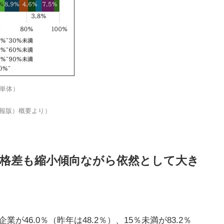
（単体）
報版）概要より）
金格差も縮小傾向ながら依然として大き
46.0％（昨年は48.2％）、15％未満が83.2％