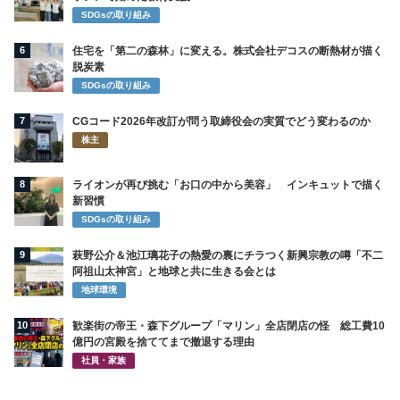
SDGsの取り組み
6
住宅を「第二の森林」に変える。株式会社デコスの断熱材が描く
脱炭素
SDGsの取り組み
7
CGコード2026年改訂が問う取締役会の実質でどう変わるのか
株主
8
ライオンが再び挑む「お口の中から美容」 インキュットで描く
新習慣
SDGsの取り組み
9
萩野公介＆池江璃花子の熱愛の裏にチラつく新興宗教の噂「不二
阿祖山太神宮」と地球と共に生きる会とは
地球環境
10
歓楽街の帝王・森下グループ「マリン」全店閉店の怪 総工費10
億円の宮殿を捨ててまで撤退する理由
社員・家族