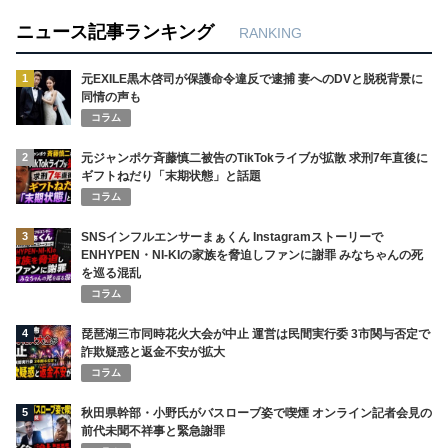
ニュース記事ランキング
RANKING
1
元EXILE黒木啓司が保護命令違反で逮捕 妻へのDVと脱税背景に
同情の声も
コラム
2
元ジャンポケ斉藤慎二被告のTikTokライブが拡散 求刑7年直後に
ギフトねだり「末期状態」と話題
コラム
3
SNSインフルエンサーまぁくん Instagramストーリーで
ENHYPEN・NI-KIの家族を脅迫しファンに謝罪 みなちゃんの死
を巡る混乱
コラム
4
琵琶湖三市同時花火大会が中止 運営は民間実行委 3市関与否定で
詐欺疑惑と返金不安が拡大
コラム
5
秋田県幹部・小野氏がバスローブ姿で喫煙 オンライン記者会見の
前代未聞不祥事と緊急謝罪