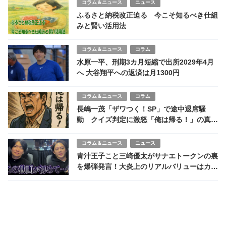
コラム＆ニュース
ニュース
ふるさと納税改正迫る 今こそ知るべき仕組
みと賢い活用法
コラム＆ニュース
コラム
水原一平、刑期3カ月短縮で出所2029年4月
へ 大谷翔平への返済は月1300円
コラム＆ニュース
コラム
長嶋一茂「ザワつく！SP」で途中退席騒
動 クイズ判定に激怒「俺は帰る！」の真相
とは？
コラム＆ニュース
ニュース
青汁王子こと三崎優太がサナエトークンの裏
を爆弾発言！大炎上のリアルバリューはカル
ト化…