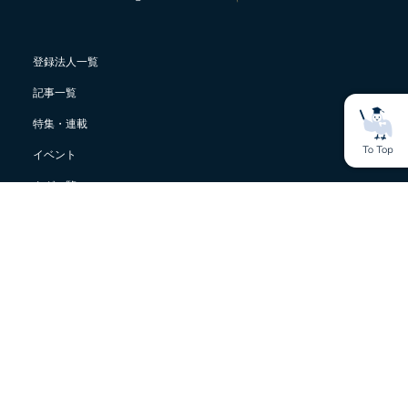
登録法人一覧
記事一覧
特集・連載
イベント
タグ一覧
ライター 一覧
cokiについて
サステナビリティ用語集
おすすめ通信講座・スクール紹介メディアcoki learning
ログイン