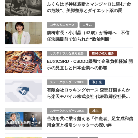
ふくらはぎ神経遮断とマンジャロに潜む“命
の危険”、美脚整形とダイエット薬の罠
コラム＆ニュース
コラム
前橋市長・小川晶（42歳）が辞職へ 不信
任決議目前で迫られた“政治判断”
サステナブルな取り組み
ESGの取り組み
EUのCSRD・CSDDD緩和で企業負担軽減 開
示の見直しと日本企業への影響
ステークホルダーVOICE
取引先
有限会社ロッキングホース 森部好樹さんか
ら楽天モバイル株式会社 代表取締役社長
山田善久様へ
ステークホルダーVOICE
株主
苦境を共に乗り越える「伴走者」足立成和信
用金庫と横引シャッターの深い絆