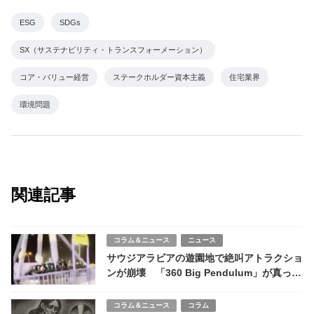
ESG
SDGs
SX（サステナビリティ・トランスフォーメーション）
コア・バリュー経営
ステークホルダー資本主義
住宅業界
環境問題
関連記事
コラム＆ニュース
ニュース
サウジアラビアの遊園地で絶叫アトラクショ
ンが崩壊 「360 Big Pendulum」が真っ二
つ、23人負傷3人重体
コラム＆ニュース
コラム