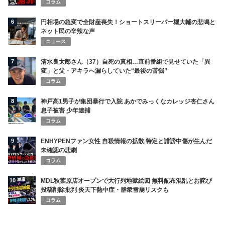
コラム
6
円相場の急変で全財産喪失！ショートスリーパー堀大輔の悲鳴と
ネット民の辛辣な声
ニュース
7
清水良太郎さん（37）自死の真相…直前番組で見せていた「異
変」と父・アキラへ漏らしていた“最後の苦悩”
コラム
8
神戸高1男子が集団暴行で入院 あかでみっくなカレッジ杏仁さん
息子被害 少年逮捕
コラム
9
ENHYPENファン女性 自殺情報の拡散 特定と誹謗中傷が生んだ
未確認の悲劇
コラム
10
MDL秋葉原店オープンで大行列地獄絵図 無料配布混乱とお詫び
投稿削除批判 炎天下熱中症・群衆雪崩リスクも
コラム