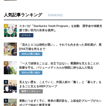
人気記事ランキング
RANKING
1
スタバが「Starbucks Youth Program」を始動 奨学金や体験支
援で若い世代の未来を後押し
イベント
2
「花火とエコは相性が悪い」。それでも向き合った若松屋が、累
計68万個を売るまで
SDGsの取り組み
3
「一人で頑張ることは、自立ではない」看護師を支えることが、
医療を守る。バリューメディカルが病院に持ち込んだ視点
SDGsの取り組み
4
見えない壁を、こえていく。外国人材の「働く」と「暮らす」を
まるごと支えるWBPグループ
経営インタビュー
5
算数につまずく子に、将来の選択肢を。上坂会計グループがカン
ボジアで始めた教育支援