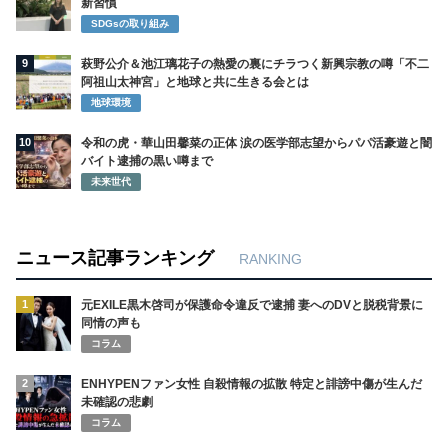
新習慣
SDGsの取り組み
9
萩野公介＆池江璃花子の熱愛の裏にチラつく新興宗教の噂「不二
阿祖山太神宮」と地球と共に生きる会とは
地球環境
10
令和の虎・華山田馨菜の正体 涙の医学部志望からパパ活豪遊と闇
バイト逮捕の黒い噂まで
未来世代
ニュース記事ランキング
RANKING
1
元EXILE黒木啓司が保護命令違反で逮捕 妻へのDVと脱税背景に
同情の声も
コラム
2
ENHYPENファン女性 自殺情報の拡散 特定と誹謗中傷が生んだ
未確認の悲劇
コラム