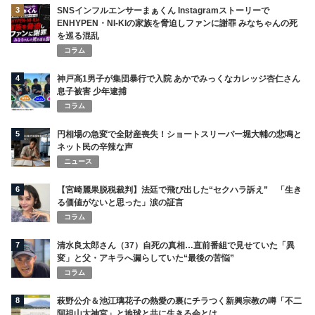
3
SNSインフルエンサーまぁくん Instagramストーリーで
ENHYPEN・NI-KIの家族を脅迫しファンに謝罪 みなちゃんの死
を巡る混乱
コラム
4
神戸高1男子が集団暴行で入院 あかでみっくなカレッジ杏仁さん
息子被害 少年逮捕
コラム
5
円相場の急変で全財産喪失！ショートスリーパー堀大輔の悲鳴と
ネット民の辛辣な声
ニュース
6
【宮崎麗果脱税裁判】法廷で飛び出した“セクハラ訴え” 「生き
る価値がないと思った」涙の証言
コラム
7
清水良太郎さん（37）自死の真相…直前番組で見せていた「異
変」と父・アキラへ漏らしていた“最後の苦悩”
コラム
8
萩野公介＆池江璃花子の熱愛の裏にチラつく新興宗教の噂「不二
阿祖山太神宮」と地球と共に生きる会とは