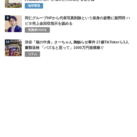
地球環境
9
同仁グループHPから代表写真削除という保身の姿勢に疑問符 ハ
ビタ売上金回収指示を認める
有識者VOICE
10
渋谷「箱の中身」さーちゃん 胸触らせ事件 27歳TikTokerら3人
書類送検 「バズると思って」1000万円規模稼ぐ
コラム