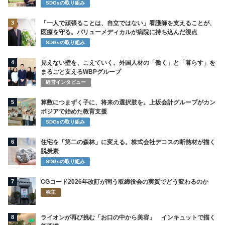
SDGsの取り組み
3
「一人で頑張ることは、自立ではない」看護師を支えることが、
医療を守る。バリューメディカルが病院に持ち込んだ視点
SDGsの取り組み
4
見えない壁を、こえていく。外国人材の「働く」と「暮らす」を
まるごと支えるWBPグループ
経営インタビュー
5
算数につまずく子に、将来の選択肢を。上坂会計グループがカン
ボジアで始めた教育支援
SDGsの取り組み
6
住宅を「第二の森林」に変える。株式会社デコスの断熱材が描く
脱炭素
SDGsの取り組み
7
CGコード2026年改訂が問う取締役会の実質でどう変わるのか
株主
8
ライオンが再び挑む「お口の中から美容」 インキュットで描く