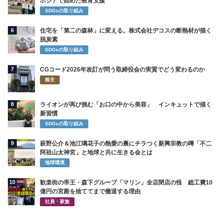
ボジアで始めた教育支援
SDGsの取り組み
6
住宅を「第二の森林」に変える。株式会社デコスの断熱材が描く
脱炭素
SDGsの取り組み
7
CGコード2026年改訂が問う取締役会の実質でどう変わるのか
株主
8
ライオンが再び挑む「お口の中から美容」 インキュットで描く
新習慣
SDGsの取り組み
9
萩野公介＆池江璃花子の熱愛の裏にチラつく新興宗教の噂「不二
阿祖山太神宮」と地球と共に生きる会とは
地球環境
10
歓楽街の帝王・森下グループ「マリン」全店閉店の怪 総工費10
億円の宮殿を捨ててまで撤退する理由
社員・家族