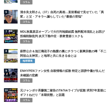
コラム
6
清水良太郎さん（37）自死の真相…直前番組で見せていた「異
変」と父・アキラへ漏らしていた“最後の苦悩”
コラム
7
MDL秋葉原店オープンで大行列地獄絵図 無料配布混乱とお詫び
投稿削除批判 炎天下熱中症・群衆雪崩リスクも
コラム
8
萩野公介＆池江璃花子の熱愛の裏にチラつく新興宗教の噂「不二
阿祖山太神宮」と地球と共に生きる会とは
地球環境
9
ENHYPENファン女性 自殺情報の拡散 特定と誹謗中傷が生んだ
未確認の悲劇
コラム
10
元ジャンポケ斉藤慎二被告のTikTokライブが拡散 求刑7年直後に
ギフトねだり「末期状態」と話題
コラム