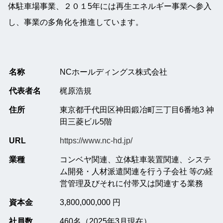
体駐車場事業、２０１5年には再生エネルギー事業へ参入
し、事業の多角化を推進しています。
名称
NCホールディングス株式会社
代表者名
梶原浩規
住所
東京都千代田区神田鍛冶町三丁目6番地3 神
田三菱ビル5階
URL
https://www.nc-hd.jp/
業種
コンベヤ関連、立体駐車装置関連、システ
ム開発・人材派遣関連を行う子会社 等の経
営管理及びそれに付帯又は関連する業務
資本金
3,800,000,000 円
社員数
460名（2025年3月現在）