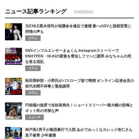
ニュース記事ランキング
RANKING
1
元EXILE黒木啓司が保護命令違反で逮捕 妻へのDVと脱税背景に
同情の声も
コラム
2
SNSインフルエンサーまぁくん Instagramストーリーで
ENHYPEN・NI-KIの家族を脅迫しファンに謝罪 みなちゃんの死
を巡る混乱
コラム
3
秋田県幹部・小野氏がバスローブ姿で喫煙 オンライン記者会見の
前代未聞不祥事と緊急謝罪
コラム
4
円相場の急変で全財産喪失！ショートスリーパー堀大輔の悲鳴と
ネット民の辛辣な声
ニュース
5
神戸高1男子が集団暴行で入院 あかでみっくなカレッジ杏仁さん
息子被害 少年逮捕