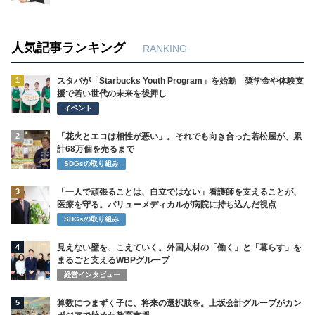
人気記事ランキング
RANKING
1
スタバが「Starbucks Youth Program」を始動 奨学金や体験支
援で若い世代の未来を後押し
イベント
2
「花火とエコは相性が悪い」。それでも向き合った若松屋が、累
計68万個を売るまで
SDGsの取り組み
3
「一人で頑張ることは、自立ではない」看護師を支えることが、
医療を守る。バリューメディカルが病院に持ち込んだ視点
SDGsの取り組み
4
見えない壁を、こえていく。外国人材の「働く」と「暮らす」を
まるごと支えるWBPグループ
経営インタビュー
5
算数につまずく子に、将来の選択肢を。上坂会計グループがカン