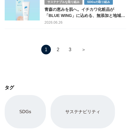
サステナブルな取り組み
SDGsの取り組み
青森の恵みを肌へ。イチカワ化粧品が
「BLUE WING」に込める、無添加と地域資
源へのまなざし
2026.06.26
＞
1
2
3
タグ
SDGs
サステナビリティ