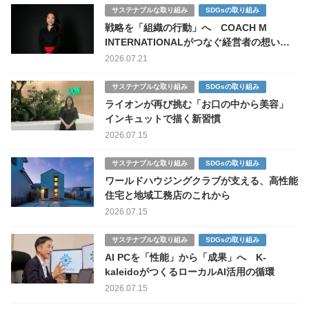
サステナブルな取り組み
SDGsの取り組み
戦略を「組織の行動」へ COACH M
INTERNATIONALがつなぐ経営者の想いと
経験
2026.07.21
サステナブルな取り組み
SDGsの取り組み
ライオンが再び挑む「お口の中から美容」
インキュットで描く新習慣
2026.07.15
サステナブルな取り組み
SDGsの取り組み
ワールドハウジングクラブが支える、高性能
住宅と地域工務店のこれから
2026.07.15
サステナブルな取り組み
SDGsの取り組み
AI PCを「性能」から「成果」へ K-
kaleidoがつくるローカルAI活用の循環
2026.07.15