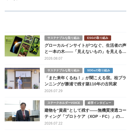
サステナブルな取り組み
ESGの取り組み
グローカルインサイトがつなぐ、生活者の声
と一本の木――「見えないもの」を見える形
に
2026.08.07
サステナブルな取り組み
SDGsの取り組み
「また来年くるね！」が聞こえる宿。桂プラ
ンニングが勝浦で残す築110年の古民家
2026.07.29
ステークホルダーVOICE
経営インタビュー
建物を“資産”として残す――無機質浸透コー
ティング「プロトケア（XOP・FC）」の挑
戦
2026.07.22