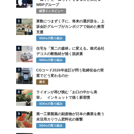
WBPグループ
経営インタビュー
5
算数につまずく子に、将来の選択肢を。上
坂会計グループがカンボジアで始めた教育
支援
SDGsの取り組み
6
住宅を「第二の森林」に変える。株式会社
デコスの断熱材が描く脱炭素
SDGsの取り組み
7
CGコード2026年改訂が問う取締役会の実
質でどう変わるのか
株主
8
ライオンが再び挑む「お口の中から美
容」 インキュットで描く新習慣
SDGsの取り組み
9
第一工業製薬の副産物が日本の農業を救う
未活用カリウム肥料化の衝撃
SDGsの取り組み