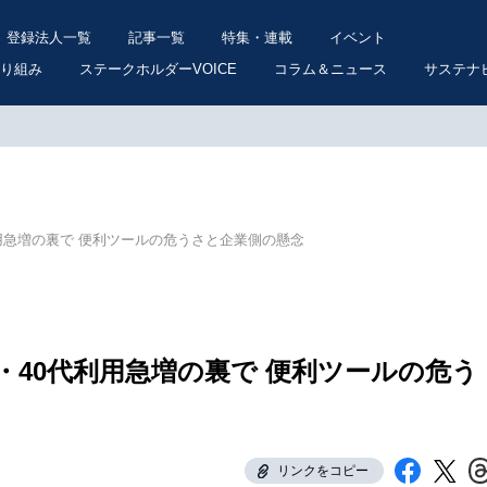
登録法人一覧
記事一覧
特集・連載
イベント
り組み
ステークホルダーVOICE
コラム＆ニュース
サステナ
利用急増の裏で 便利ツールの危うさと企業側の懸念
・40代利用急増の裏で 便利ツールの危う
リンクをコピー