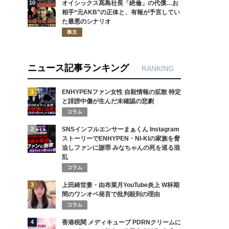
10
オイシックス髙島社長「絶倫」の代償…お
相手“元AKB”の正体と、有報が予言してい
た最悪のシナリオ
株主
ニュース記事ランキング
RANKING
1
ENHYPENファン女性 自殺情報の拡散 特定
と誹謗中傷が生んだ未確認の悲劇
コラム
2
SNSインフルエンサーまぁくん Instagram
ストーリーでENHYPEN・NI-KIの家族を脅
迫しファンに謝罪 みなちゃんの死を巡る混
乱
コラム
3
上田綺世妻・由布菜月YouTube炎上 W杯期
間のワンオペ発言で批判殺到の理由
コラム
4
香港税関 メディキューブ PDRNクリームに