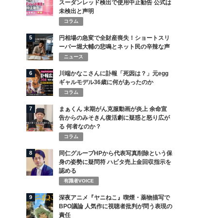
スーダンレッド検出で使用中止勧告 公式は
未検出と声明
コラム
5
円相場の急変で全財産喪失！ショートスリ
ーパー堀大輔の悲鳴とネット民の辛辣な声
ニュース
6
川端かなこさんに訃報「死因は？」元egg
ギャルモデル36歳に何があったのか
コラム
7
まぁくん 末期がん克服動画が炎上 余命宣
告からのみそきん復活劇に疑惑と怒り広が
る 何者なのか？
コラム
8
同仁グループHPから代表写真削除という保
身の姿勢に疑問符 ハビタ売上金回収指示を
認める
有識者VOICE
9
深夜アニメ『ヤニねこ』喫煙・薬物描写で
BPO議論 人気作に視聴者批判が問う表現の
責任