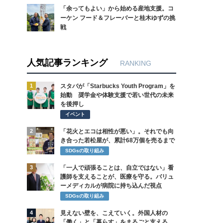
「余ってもよい」から始める産地支援。コ
ーケン フード＆フレーバーと桂木ゆずの挑
戦
人気記事ランキング
RANKING
1
スタバが「Starbucks Youth Program」を
始動 奨学金や体験支援で若い世代の未来
を後押し
イベント
2
「花火とエコは相性が悪い」。それでも向
き合った若松屋が、累計68万個を売るまで
SDGsの取り組み
3
「一人で頑張ることは、自立ではない」看
護師を支えることが、医療を守る。バリュ
ーメディカルが病院に持ち込んだ視点
SDGsの取り組み
4
見えない壁を、こえていく。外国人材の
「働く」と「暮らす」をまるごと支える