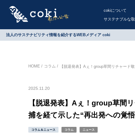
cokiについて
サステナブルな取
法人のサステナビリティ情報を紹介するWEBメディア coki
HOME
コラム
【脱退発表】Aぇ！group草間リチャード
2025.11.20
【脱退発表】Aぇ！group草
捕を経て示した“再出発への覚悟
コラム＆ニュース
コラム
ニュース