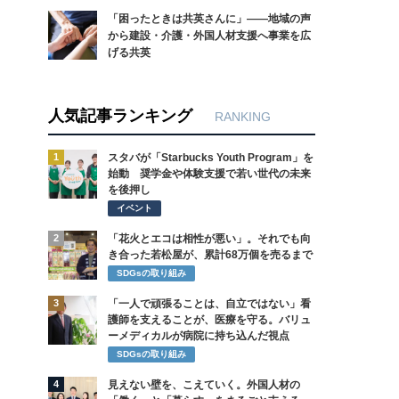
「困ったときは共英さんに」――地域の声
から建設・介護・外国人材支援へ事業を広
げる共英
人気記事ランキング
RANKING
1
スタバが「Starbucks Youth Program」を
始動 奨学金や体験支援で若い世代の未来
を後押し
イベント
2
「花火とエコは相性が悪い」。それでも向
き合った若松屋が、累計68万個を売るまで
SDGsの取り組み
3
「一人で頑張ることは、自立ではない」看
護師を支えることが、医療を守る。バリュ
ーメディカルが病院に持ち込んだ視点
SDGsの取り組み
4
見えない壁を、こえていく。外国人材の