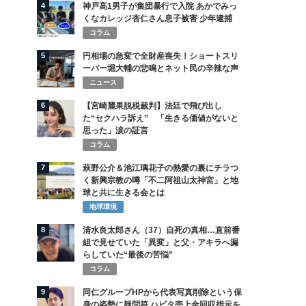
4
神戸高1男子が集団暴行で入院 あかでみっ
くなカレッジ杏仁さん息子被害 少年逮捕
コラム
5
円相場の急変で全財産喪失！ショートスリ
ーパー堀大輔の悲鳴とネット民の辛辣な声
ニュース
6
【宮崎麗果脱税裁判】法廷で飛び出し
た“セクハラ訴え” 「生きる価値がないと
思った」涙の証言
コラム
7
萩野公介＆池江璃花子の熱愛の裏にチラつ
く新興宗教の噂「不二阿祖山太神宮」と地
球と共に生きる会とは
地球環境
8
清水良太郎さん（37）自死の真相…直前番
組で見せていた「異変」と父・アキラへ漏
らしていた“最後の苦悩”
コラム
9
同仁グループHPから代表写真削除という保
身の姿勢に疑問符 ハビタ売上金回収指示を