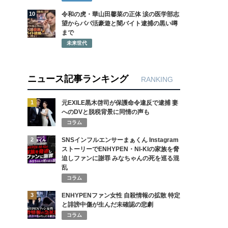
10
令和の虎・華山田馨菜の正体 涙の医学部志
望からパパ活豪遊と闇バイト逮捕の黒い噂
まで
未来世代
ニュース記事ランキング
RANKING
1
元EXILE黒木啓司が保護命令違反で逮捕 妻
へのDVと脱税背景に同情の声も
コラム
2
SNSインフルエンサーまぁくん Instagram
ストーリーでENHYPEN・NI-KIの家族を脅
迫しファンに謝罪 みなちゃんの死を巡る混
乱
コラム
3
ENHYPENファン女性 自殺情報の拡散 特定
と誹謗中傷が生んだ未確認の悲劇
コラム