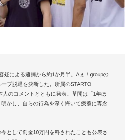
疑による逮捕から約1か月半。Aぇ！groupの
ープ脱退を決断した。所属のSTARTO
、草間本人のコメントとともに発表。草間は「1年ほ
と明かし、自らの行為を深く悔いて療養に専念
令として罰金10万円を科されたことも公表さ