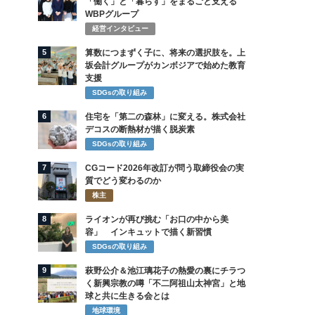
「働く」と「暮らす」をまるごと支える
WBPグループ
経営インタビュー
5
算数につまずく子に、将来の選択肢を。上
坂会計グループがカンボジアで始めた教育
支援
SDGsの取り組み
6
住宅を「第二の森林」に変える。株式会社
デコスの断熱材が描く脱炭素
SDGsの取り組み
7
CGコード2026年改訂が問う取締役会の実
質でどう変わるのか
株主
8
ライオンが再び挑む「お口の中から美
容」 インキュットで描く新習慣
SDGsの取り組み
9
萩野公介＆池江璃花子の熱愛の裏にチラつ
く新興宗教の噂「不二阿祖山太神宮」と地
球と共に生きる会とは
地球環境