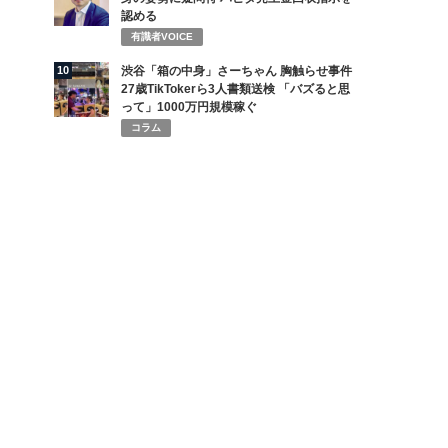
認める
有識者VOICE
10
渋谷「箱の中身」さーちゃん 胸触らせ事件
27歳TikTokerら3人書類送検 「バズると思
って」1000万円規模稼ぐ
コラム