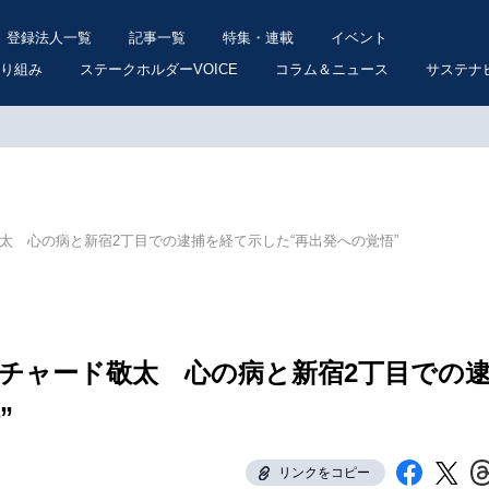
登録法人一覧
記事一覧
特集・連載
イベント
り組み
ステークホルダーVOICE
コラム＆ニュース
サステナ
敬太 心の病と新宿2丁目での逮捕を経て示した“再出発への覚悟”
間リチャード敬太 心の病と新宿2丁目での
”
リンクをコピー