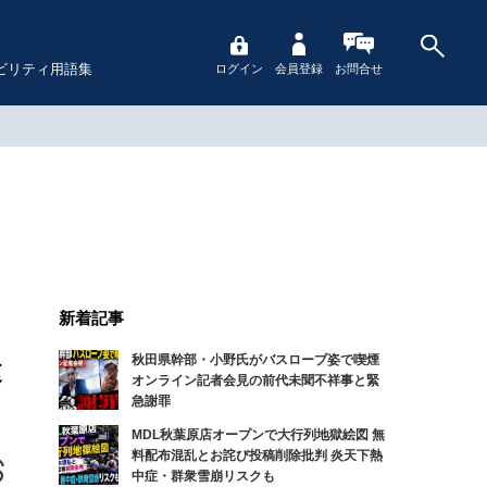
ビリティ用語集
ログイン
会員登録
お問合せ
新着記事
秋田県幹部・小野氏がバスローブ姿で喫煙
逮
オンライン記者会見の前代未聞不祥事と緊
急謝罪
MDL秋葉原店オープンで大行列地獄絵図 無
料配布混乱とお詫び投稿削除批判 炎天下熱
中症・群衆雪崩リスクも