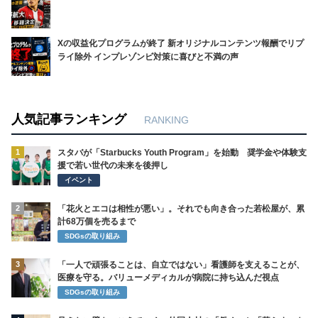
Xの収益化プログラムが終了 新オリジナルコンテンツ報酬でリプ
ライ除外 インプレゾンビ対策に喜びと不満の声
人気記事ランキング
RANKING
1
スタバが「Starbucks Youth Program」を始動 奨学金や体験支
援で若い世代の未来を後押し
イベント
2
「花火とエコは相性が悪い」。それでも向き合った若松屋が、累
計68万個を売るまで
SDGsの取り組み
3
「一人で頑張ることは、自立ではない」看護師を支えることが、
医療を守る。バリューメディカルが病院に持ち込んだ視点
SDGsの取り組み