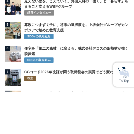
4
見えない壁を、こえていく。外国人材の「働く」と「暮らす」を
まるごと支えるWBPグループ
経営インタビュー
5
算数につまずく子に、将来の選択肢を。上坂会計グループがカン
ボジアで始めた教育支援
SDGsの取り組み
6
住宅を「第二の森林」に変える。株式会社デコスの断熱材が描く
脱炭素
SDGsの取り組み
7
CGコード2026年改訂が問う取締役会の実質でどう変わるのか
株主
8
ライオンが再び挑む「お口の中から美容」 インキュットで描く
新習慣
SDGsの取り組み
9
萩野公介＆池江璃花子の熱愛の裏にチラつく新興宗教の噂「不二
阿祖山太神宮」と地球と共に生きる会とは
地球環境