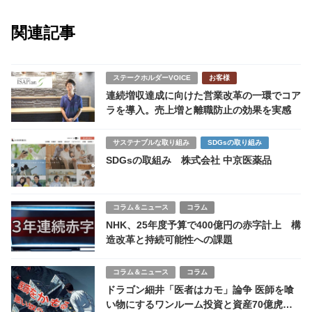
関連記事
ステークホルダーVOICE
お客様
連続増収達成に向けた営業改革の一環でコア
ラを導入。売上増と離職防止の効果を実感
サステナブルな取り組み
SDGsの取り組み
SDGsの取組み 株式会社 中京医薬品
コラム＆ニュース
コラム
NHK、25年度予算で400億円の赤字計上 構
造改革と持続可能性への課題
コラム＆ニュース
コラム
ドラゴン細井「医者はカモ」論争 医師を喰
い物にするワンルーム投資と資産70億虎が