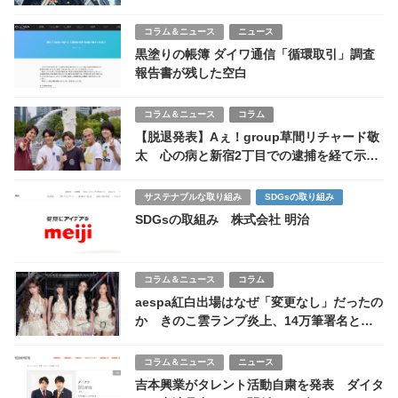
語る負けない投資
コラム＆ニュース
ニュース
黒塗りの帳簿 ダイワ通信「循環取引」調査
報告書が残した空白
コラム＆ニュース
コラム
【脱退発表】Aぇ！group草間リチャード敬
太 心の病と新宿2丁目での逮捕を経て示し
た“再出発への覚悟”
サステナブルな取り組み
SDGsの取り組み
SDGsの取組み 株式会社 明治
コラム＆ニュース
コラム
aespa紅白出場はなぜ「変更なし」だったの
か きのこ雲ランプ炎上、14万筆署名と
NHK判断
コラム＆ニュース
ニュース
吉本興業がタレント活動自粛を発表 ダイタ