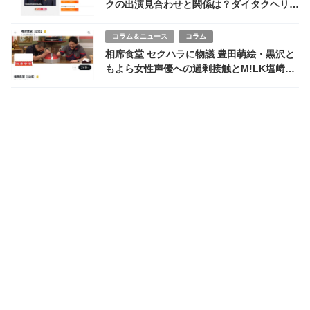
クの出演見合わせと関係は？ダイタクヘリオ
スのように逃げ切れるかSNSで憶測
コラム＆ニュース
コラム
相席食堂 セクハラに物議 豊田萌絵・黒沢と
もよら女性声優への過剰接触とM!LK塩﨑太
智の“SOS”