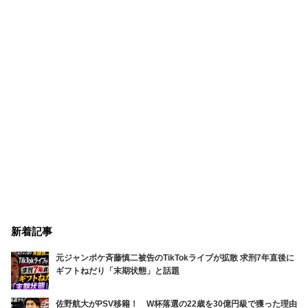
新着記事
元ジャンポケ斉藤慎二被告のTikTokライブが拡散 求刑7年直後に
ギフトねだり「末期状態」と話題
佐野航大がPSV移籍！ W杯落選の22歳を30億円級で獲った理由