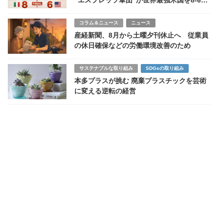
”エスプレッソ軍団”が世界最強米国を8-6撃
破しアメリカは首位通過逃す史上最大の下克
上
コラム＆ニュース
ニュース
産経新聞、8月から土曜夕刊休止へ 従業員
の休日確保などの労働環境改善のため
サステナブルな取り組み
SDGsの取り組み
本多プラスが挑む 廃棄プラスチックを芸術
に変える逆転の経営