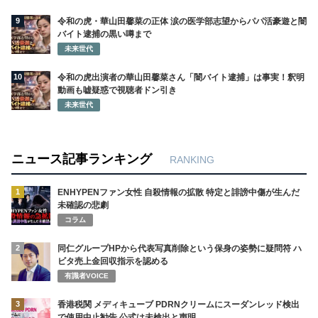
9
令和の虎・華山田馨菜の正体 涙の医学部志望からパパ活豪遊と闇
バイト逮捕の黒い噂まで
未来世代
10
令和の虎出演者の華山田馨菜さん「闇バイト逮捕」は事実！釈明
動画も嘘疑惑で視聴者ドン引き
未来世代
ニュース記事ランキング
RANKING
1
ENHYPENファン女性 自殺情報の拡散 特定と誹謗中傷が生んだ
未確認の悲劇
コラム
2
同仁グループHPから代表写真削除という保身の姿勢に疑問符 ハ
ビタ売上金回収指示を認める
有識者VOICE
3
香港税関 メディキューブ PDRNクリームにスーダンレッド検出
で使用中止勧告 公式は未検出と声明