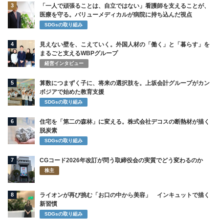
3
「一人で頑張ることは、自立ではない」看護師を支えることが、
医療を守る。バリューメディカルが病院に持ち込んだ視点
SDGsの取り組み
4
見えない壁を、こえていく。外国人材の「働く」と「暮らす」を
まるごと支えるWBPグループ
経営インタビュー
5
算数につまずく子に、将来の選択肢を。上坂会計グループがカン
ボジアで始めた教育支援
SDGsの取り組み
6
住宅を「第二の森林」に変える。株式会社デコスの断熱材が描く
脱炭素
SDGsの取り組み
7
CGコード2026年改訂が問う取締役会の実質でどう変わるのか
株主
8
ライオンが再び挑む「お口の中から美容」 インキュットで描く
新習慣
SDGsの取り組み