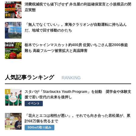
消費税減税でも値下げせず 弁当屋の利益確保宣言と小規模店の閉
店実態
「無人でなくていい」。東海クラリオンが自動運転に持ち込ん
だ、地域で回す移動のかたち
栃木でシャインマスカット約400房 佐賀いちごさん苗2000株盗
難も 高級フルーツ被害拡大と高温障害
人気記事ランキング
RANKING
1
スタバが「Starbucks Youth Program」を始動 奨学金や体験支
援で若い世代の未来を後押し
イベント
2
「花火とエコは相性が悪い」。それでも向き合った若松屋が、累
計68万個を売るまで
SDGsの取り組み