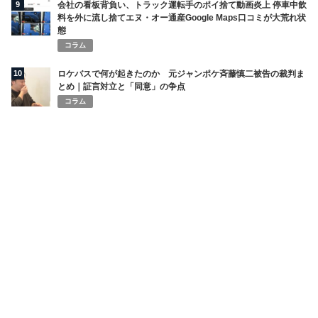
9
会社の看板背負い、トラック運転手のポイ捨て動画炎上 停車中飲
料を外に流し捨てエヌ・オー通産Google Maps口コミが大荒れ状
態
コラム
10
ロケバスで何が起きたのか 元ジャンポケ斉藤慎二被告の裁判ま
とめ｜証言対立と「同意」の争点
コラム