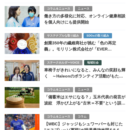
の最新情報まとめ
コラム＆ニュース
ニュース
働き方の多様化に対応、オンライン健康相談
を個人向けにも提供開始
サステナブルな取り組み
SDGsの取り組み
創業350年の繊維商社が挑む「色の再定
義」。モリリン株式会社が「EVER
COLOR」で加速させる異業種共創の循環経
済
ステークホルダーVOICE
地域社会
車椅子がきれいになると、みんなの笑顔も輝
く ～Haleonのボランティア活動がもたら
すもの～
コラム＆ニュース
ニュース
「備蓄米はエサになる？」玉木代表の発言が
波紋 浮かび上がる“古米＝不要”という誤解
とフードロスの現実
コラム＆ニュース
コラム
【WBC】ジャッジもシュワーバーも封じた