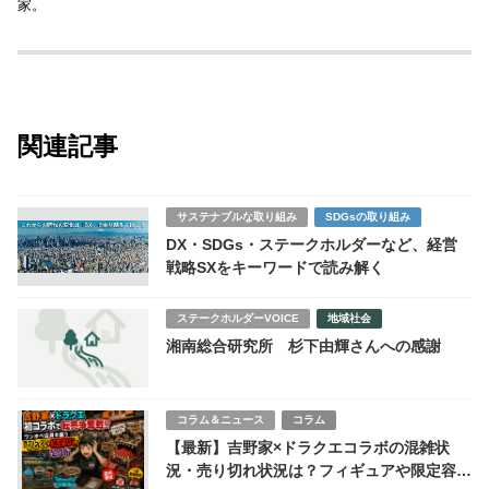
家。
関連記事
サステナブルな取り組み
SDGsの取り組み
DX・SDGs・ステークホルダーなど、経営
戦略SXをキーワードで読み解く
ステークホルダーVOICE
地域社会
湘南総合研究所 杉下由輝さんへの感謝
コラム＆ニュース
コラム
【最新】吉野家×ドラクエコラボの混雑状
況・売り切れ状況は？フィギュアや限定容器