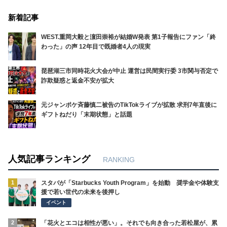
新着記事
WEST.重岡大毅と濵田崇裕が結婚W発表 第1子報告にファン「終
わった」の声 12年目で既婚者4人の現実
琵琶湖三市同時花火大会が中止 運営は民間実行委 3市関与否定で
詐欺疑惑と返金不安が拡大
元ジャンポケ斉藤慎二被告のTikTokライブが拡散 求刑7年直後に
ギフトねだり「末期状態」と話題
人気記事ランキング
RANKING
1
スタバが「Starbucks Youth Program」を始動 奨学金や体験支
援で若い世代の未来を後押し
イベント
2
「花火とエコは相性が悪い」。それでも向き合った若松屋が、累