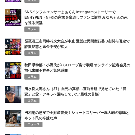
3
SNSインフルエンサーまぁくん Instagramストーリーで
ENHYPEN・NI-KIの家族を脅迫しファンに謝罪 みなちゃんの死
を巡る混乱
コラム
4
琵琶湖三市同時花火大会が中止 運営は民間実行委 3市関与否定で
詐欺疑惑と返金不安が拡大
コラム
5
秋田県幹部・小野氏がバスローブ姿で喫煙 オンライン記者会見の
前代未聞不祥事と緊急謝罪
コラム
6
清水良太郎さん（37）自死の真相…直前番組で見せていた「異
変」と父・アキラへ漏らしていた“最後の苦悩”
コラム
7
円相場の急変で全財産喪失！ショートスリーパー堀大輔の悲鳴と
ネット民の辛辣な声
ニュース