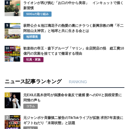
8
ライオンが再び挑む「お口の中から美容」 インキュットで描く
新習慣
SDGsの取り組み
9
萩野公介＆池江璃花子の熱愛の裏にチラつく新興宗教の噂「不二
阿祖山太神宮」と地球と共に生きる会とは
地球環境
10
歓楽街の帝王・森下グループ「マリン」全店閉店の怪 総工費10
億円の宮殿を捨ててまで撤退する理由
社員・家族
ニュース記事ランキング
RANKING
1
元EXILE黒木啓司が保護命令違反で逮捕 妻へのDVと脱税背景に
同情の声も
コラム
2
元ジャンポケ斉藤慎二被告のTikTokライブが拡散 求刑7年直後に
ギフトねだり「末期状態」と話題
コラム