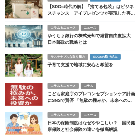
【SDGs時代の解】「捨てる包装」はビジネ
スチャンス アイプレゼンツが実現した再利
用可能ギフトラッピングの経済効果
コラム＆ニュース
ニュース
ゆうちょ銀行の株式売却で経営自由度拡大
日本郵政の戦略とは
サステナブルな取り組み
SDGsの取り組み
子育て支援で地域に安心と希望を
コラム＆ニュース
コラム
こども家庭庁のプレコンセプションケア計画
にSNSで賛否 「無駄の極みか、未来への投
資か」
コラム＆ニュース
ニュース
日本の保険制度はなぜややこしい？ 国民健
康保険と社会保険の違いを徹底解説