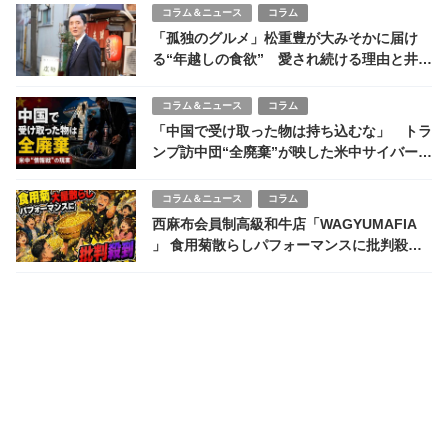
コラム＆ニュース
コラム
「孤独のグルメ」松重豊が大みそかに届け
る“年越しの食欲” 愛され続ける理由と井之
頭五郎の恒例スペシャル、9年連続放送へ
コラム＆ニュース
コラム
「中国で受け取った物は持ち込むな」 トラ
ンプ訪中団“全廃棄”が映した米中サイバー戦
争
コラム＆ニュース
コラム
西麻布会員制高級和牛店「WAGYUMAFIA
」 食用菊散らしパフォーマンスに批判殺到
料理研究家リュウジ氏「食材を粗末にしてい
る」