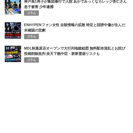
8
神戸高1男子が集団暴行で入院 あかでみっくなカレッジ杏仁さん
息子被害 少年逮捕
コラム
9
ENHYPENファン女性 自殺情報の拡散 特定と誹謗中傷が生んだ
未確認の悲劇
コラム
10
MDL秋葉原店オープンで大行列地獄絵図 無料配布混乱とお詫び
投稿削除批判 炎天下熱中症・群衆雪崩リスクも
コラム