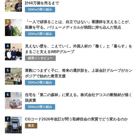
計68万個を売るまで
SDGsの取り組み
3
「一人で頑張ることは、自立ではない」看護師を支えることが、
医療を守る。バリューメディカルが病院に持ち込んだ視点
SDGsの取り組み
4
見えない壁を、こえていく。外国人材の「働く」と「暮らす」を
まるごと支えるWBPグループ
経営インタビュー
5
算数につまずく子に、将来の選択肢を。上坂会計グループがカン
ボジアで始めた教育支援
SDGsの取り組み
6
住宅を「第二の森林」に変える。株式会社デコスの断熱材が描く
脱炭素
SDGsの取り組み
7
CGコード2026年改訂が問う取締役会の実質でどう変わるのか
株主