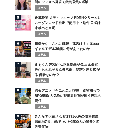
間のワンオペ発言で批判殺到の理由
コラム
5
香港税関 メディキューブ PDRNクリームに
スーダンレッド検出で使用中止勧告 公式は
未検出と声明
コラム
6
川端かなこさんに訃報「死因は？」元egg
ギャルモデル36歳に何があったのか
コラム
7
まぁくん 末期がん克服動画が炎上 余命宣
告からのみそきん復活劇に疑惑と怒り広が
る 何者なのか？
コラム
8
深夜アニメ『ヤニねこ』喫煙・薬物描写で
BPO議論 人気作に視聴者批判が問う表現の
責任
コラム
9
みんなで大家さん 約2881億円の債務超過
高配当7％に飛びついた2500人の背景と広
告責任論