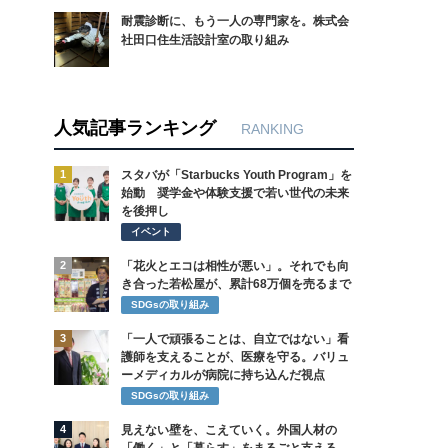
耐震診断に、もう一人の専門家を。株式会
社田口住生活設計室の取り組み
人気記事ランキング
RANKING
1
スタバが「Starbucks Youth Program」を
始動 奨学金や体験支援で若い世代の未来
を後押し
イベント
2
「花火とエコは相性が悪い」。それでも向
き合った若松屋が、累計68万個を売るまで
SDGsの取り組み
3
「一人で頑張ることは、自立ではない」看
護師を支えることが、医療を守る。バリュ
ーメディカルが病院に持ち込んだ視点
SDGsの取り組み
4
見えない壁を、こえていく。外国人材の