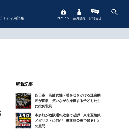
ビリティ用語集
ログイン
会員登録
お問合せ
新着記事
四日市・高齢女性へ唾を吐きかける迷惑動
画が拡散 笑いながら撮影する子どもたち
に批判殺到
本多灯が危険運転致傷で起訴 東京五輪銀
メダリストに何が 事故非公表で残る3つ
の疑問