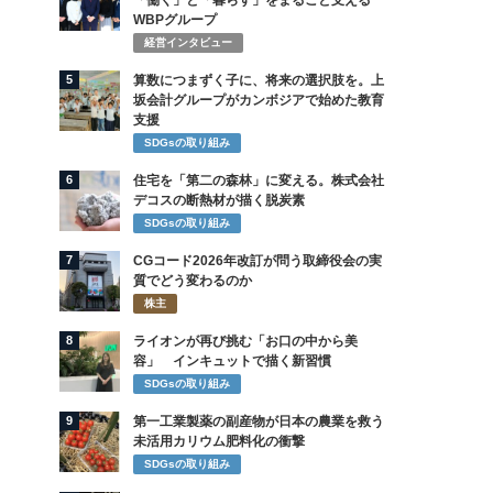
「働く」と「暮らす」をまるごと支える
WBPグループ
経営インタビュー
5
算数につまずく子に、将来の選択肢を。上
坂会計グループがカンボジアで始めた教育
支援
SDGsの取り組み
6
住宅を「第二の森林」に変える。株式会社
デコスの断熱材が描く脱炭素
SDGsの取り組み
7
CGコード2026年改訂が問う取締役会の実
質でどう変わるのか
株主
8
ライオンが再び挑む「お口の中から美
容」 インキュットで描く新習慣
SDGsの取り組み
9
第一工業製薬の副産物が日本の農業を救う
未活用カリウム肥料化の衝撃
SDGsの取り組み