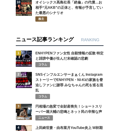
10
オイシックス髙島社長「絶倫」の代償…お
相手“元AKB”の正体と、有報が予言してい
た最悪のシナリオ
株主
ニュース記事ランキング
RANKING
1
ENHYPENファン女性 自殺情報の拡散 特定
と誹謗中傷が生んだ未確認の悲劇
コラム
2
SNSインフルエンサーまぁくん Instagram
ストーリーでENHYPEN・NI-KIの家族を脅
迫しファンに謝罪 みなちゃんの死を巡る混
乱
コラム
3
円相場の急変で全財産喪失！ショートスリ
ーパー堀大輔の悲鳴とネット民の辛辣な声
ニュース
4
上田綺世妻・由布菜月YouTube炎上 W杯期