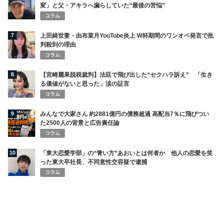
変」と父・アキラへ漏らしていた“最後の苦悩”
コラム
7
上田綺世妻・由布菜月YouTube炎上 W杯期間のワンオペ発言で批
判殺到の理由
コラム
8
【宮崎麗果脱税裁判】法廷で飛び出した“セクハラ訴え” 「生き
る価値がないと思った」涙の証言
コラム
9
みんなで大家さん 約2881億円の債務超過 高配当7％に飛びつい
た2500人の背景と広告責任論
コラム
10
「東大恋愛学部」の“青い方”あおいとは何者か 他人の恋愛を笑
った東大卒社長、不同意性交容疑で逮捕
コラム