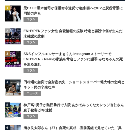
1
元EXILE黒木啓司が保護命令違反で逮捕 妻へのDVと脱税背景に
同情の声も
コラム
2
ENHYPENファン女性 自殺情報の拡散 特定と誹謗中傷が生んだ
未確認の悲劇
コラム
3
SNSインフルエンサーまぁくん Instagramストーリーで
ENHYPEN・NI-KIの家族を脅迫しファンに謝罪 みなちゃんの死
を巡る混乱
コラム
4
円相場の急変で全財産喪失！ショートスリーパー堀大輔の悲鳴と
ネット民の辛辣な声
ニュース
5
神戸高1男子が集団暴行で入院 あかでみっくなカレッジ杏仁さん
息子被害 少年逮捕
コラム
6
清水良太郎さん（37）自死の真相…直前番組で見せていた「異