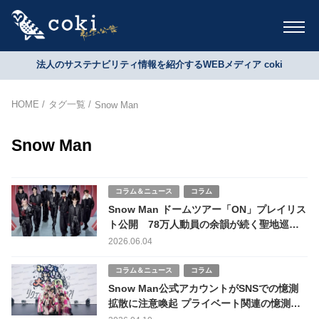
法人のサステナビリティ情報を紹介するWEBメディア coki
HOME
タグ一覧
Snow Man
Snow Man
コラム＆ニュース
コラム
Snow Man ドームツアー「ON」プレイリス
ト公開 78万人動員の余韻が続く聖地巡礼
ブーム
2026.06.04
コラム＆ニュース
コラム
Snow Man公式アカウントがSNSでの憶測
拡散に注意喚起 プライベート関連の憶測、
誤認情報がグループ活動に影響