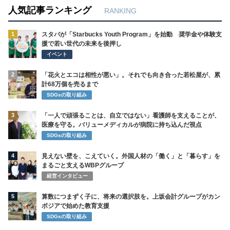
人気記事ランキング
RANKING
1
スタバが「Starbucks Youth Program」を始動 奨学金や体験支
援で若い世代の未来を後押し
イベント
2
「花火とエコは相性が悪い」。それでも向き合った若松屋が、累
計68万個を売るまで
SDGsの取り組み
3
「一人で頑張ることは、自立ではない」看護師を支えることが、
医療を守る。バリューメディカルが病院に持ち込んだ視点
SDGsの取り組み
4
見えない壁を、こえていく。外国人材の「働く」と「暮らす」を
まるごと支えるWBPグループ
経営インタビュー
5
算数につまずく子に、将来の選択肢を。上坂会計グループがカン
ボジアで始めた教育支援
SDGsの取り組み