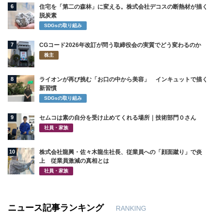
6
住宅を「第二の森林」に変える。株式会社デコスの断熱材が描く
脱炭素
SDGsの取り組み
7
CGコード2026年改訂が問う取締役会の実質でどう変わるのか
株主
8
ライオンが再び挑む「お口の中から美容」 インキュットで描く
新習慣
SDGsの取り組み
9
セムコは素の自分を受け止めてくれる場所｜技術部門０さん
社員・家族
10
株式会社龍興・佐々木龍生社長、従業員への「顔面蹴り」で炎
上 従業員激減の真相とは
社員・家族
ニュース記事ランキング
RANKING