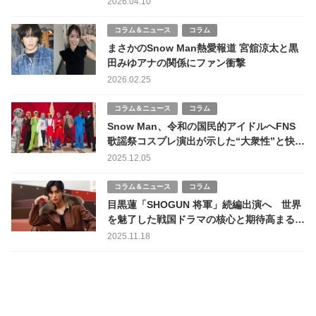
2026.04.10
コラム＆ニュース
コラム
まさかのSnow Man熱愛報道 宮舘涼太と黒
田みゆアナの関係にファン衝撃
2026.02.25
コラム＆ニュース
コラム
Snow Man、令和の国民的アイドルへFNS
歌謡祭コスプレ演出が示した“大衆性”と快進
撃
2025.12.05
コラム＆ニュース
コラム
目黒蓮「SHOGUN 将軍」続編出演へ 世界
を魅了した戦国ドラマの核心と期待高まる新
章
2025.11.18