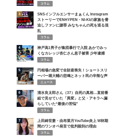
コラム
3
SNSインフルエンサーまぁくん Instagram
ストーリーでENHYPEN・NI-KIの家族を脅
迫しファンに謝罪 みなちゃんの死を巡る混
乱
コラム
4
神戸高1男子が集団暴行で入院 あかでみっ
くなカレッジ杏仁さん息子被害 少年逮捕
コラム
5
円相場の急変で全財産喪失！ショートスリ
ーパー堀大輔の悲鳴とネット民の辛辣な声
ニュース
6
清水良太郎さん（37）自死の真相…直前番
組で見せていた「異変」と父・アキラへ漏
らしていた“最後の苦悩”
コラム
7
上田綺世妻・由布菜月YouTube炎上 W杯期
間のワンオペ発言で批判殺到の理由
コラム