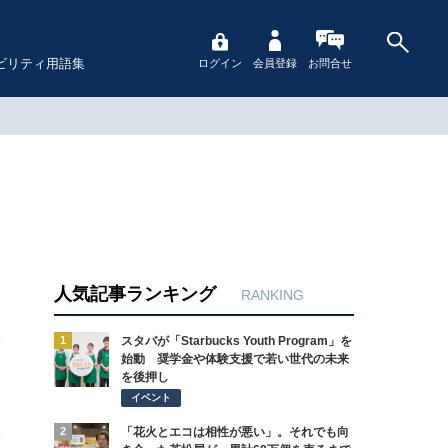
ビリティ用語集
ログイン
会員登録
お問合せ
人気記事ランキング
RANKING
1
スタバが「Starbucks Youth Program」を
始動 奨学金や体験支援で若い世代の未来
を後押し
イベント
2
「花火とエコは相性が悪い」。それでも向