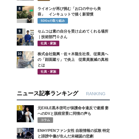
8
ライオンが再び挑む「お口の中から美
容」 インキュットで描く新習慣
SDGsの取り組み
9
セムコは素の自分を受け止めてくれる場所
｜技術部門０さん
社員・家族
10
株式会社龍興・佐々木龍生社長、従業員へ
の「顔面蹴り」で炎上 従業員激減の真相
とは
社員・家族
ニュース記事ランキング
RANKING
1
元EXILE黒木啓司が保護命令違反で逮捕 妻
へのDVと脱税背景に同情の声も
コラム
2
ENHYPENファン女性 自殺情報の拡散 特定
と誹謗中傷が生んだ未確認の悲劇