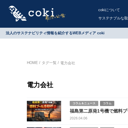
cokiについて
サステナブルな取
法人のサステナビリティ情報を紹介するWEBメディア coki
HOME
タグ一覧
電力会社
電力会社
コラム＆ニュース
コラム
福島第二原発1号機で燃料
2026.04.06