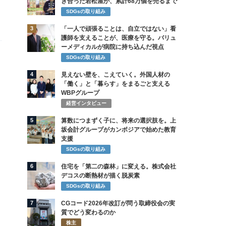
き合った若松屋が、累計68万個を売るまで
SDGsの取り組み
3
「一人で頑張ることは、自立ではない」看
護師を支えることが、医療を守る。バリュ
ーメディカルが病院に持ち込んだ視点
SDGsの取り組み
4
見えない壁を、こえていく。外国人材の
「働く」と「暮らす」をまるごと支える
WBPグループ
経営インタビュー
5
算数につまずく子に、将来の選択肢を。上
坂会計グループがカンボジアで始めた教育
支援
SDGsの取り組み
6
住宅を「第二の森林」に変える。株式会社
デコスの断熱材が描く脱炭素
SDGsの取り組み
7
CGコード2026年改訂が問う取締役会の実
質でどう変わるのか
株主