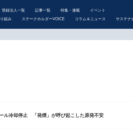
登録法人一覧
記事一覧
特集・連載
イベント
り組み
ステークホルダーVOICE
コラム＆ニュース
サステナ
プール冷却停止 「発煙」が呼び起こした原発不安