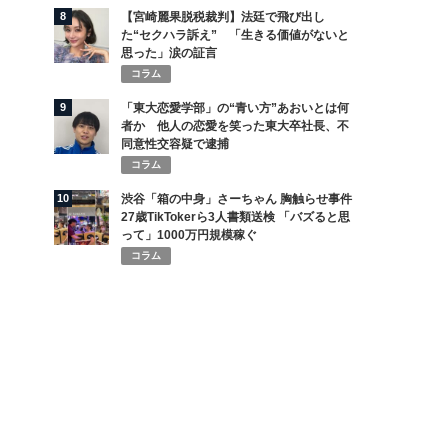
8
【宮崎麗果脱税裁判】法廷で飛び出し
た“セクハラ訴え” 「生きる価値がないと
思った」涙の証言
コラム
9
「東大恋愛学部」の“青い方”あおいとは何
者か 他人の恋愛を笑った東大卒社長、不
同意性交容疑で逮捕
コラム
10
渋谷「箱の中身」さーちゃん 胸触らせ事件
27歳TikTokerら3人書類送検 「バズると思
って」1000万円規模稼ぐ
コラム