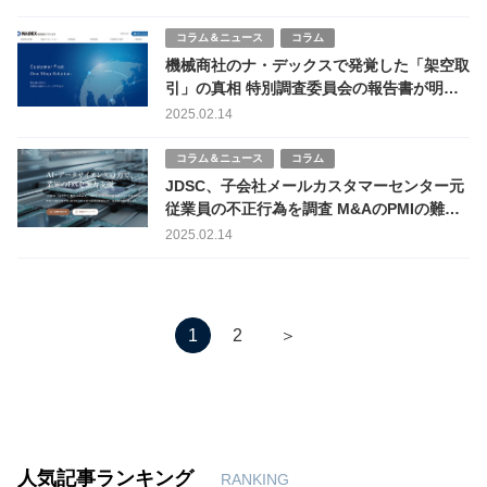
コラム＆ニュース
コラム
機械商社のナ・デックスで発覚した「架空取
引」の真相 特別調査委員会の報告書が明か
す全貌
2025.02.14
コラム＆ニュース
コラム
JDSC、子会社メールカスタマーセンター元
従業員の不正行為を調査 M&AのPMIの難し
さが浮き彫りに
2025.02.14
＞
1
2
人気記事ランキング
RANKING