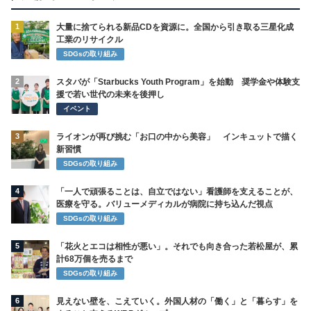
1
大量に捨てられる新品CDを資源に。全国から引き取る三星化成
工業のリサイクル
SDGsの取り組み
2
スタバが「Starbucks Youth Program」を始動 奨学金や体験支
援で若い世代の未来を後押し
イベント
3
ライオンが再び挑む「お口の中から美容」 インキュットで描く
新習慣
SDGsの取り組み
4
「一人で頑張ることは、自立ではない」看護師を支えることが、
医療を守る。バリューメディカルが病院に持ち込んだ視点
SDGsの取り組み
5
「花火とエコは相性が悪い」。それでも向き合った若松屋が、累
計68万個を売るまで
SDGsの取り組み
6
見えない壁を、こえていく。外国人材の「働く」と「暮らす」を