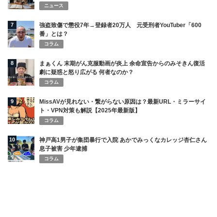
ニュース
7
強盗致傷で懲役7年→登録者20万人 元受刑者YouTuber「600
番」とは？
コラム
8
まぁくん 末期がん克服動画が炎上 余命宣告からのみそきん復活
劇に疑惑と怒り広がる 何者なのか？
コラム
9
MissAVが見れない・繋がらない原因は？最新URL・ミラーサイ
ト・VPN対策も解説【2025年最新版】
コラム
10
神戸高1男子が集団暴行で入院 あかでみっくなカレッジ杏仁さん
息子被害 少年逮捕
コラム