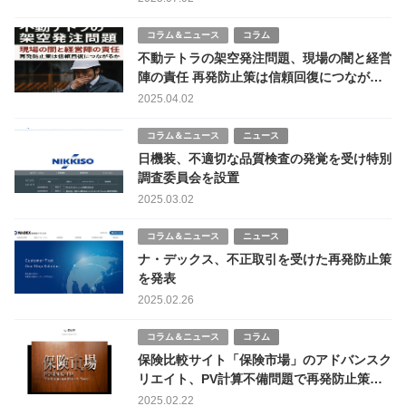
コラム＆ニュース
コラム
不動テトラの架空発注問題、現場の闇と経営
陣の責任 再発防止策は信頼回復につながる
か
2025.04.02
コラム＆ニュース
ニュース
日機装、不適切な品質検査の発覚を受け特別
調査委員会を設置
2025.03.02
コラム＆ニュース
ニュース
ナ・デックス、不正取引を受けた再発防止策
を発表
2025.02.26
コラム＆ニュース
コラム
保険比較サイト「保険市場」のアドバンスク
リエイト、PV計算不備問題で再発防止策を
発表
2025.02.22