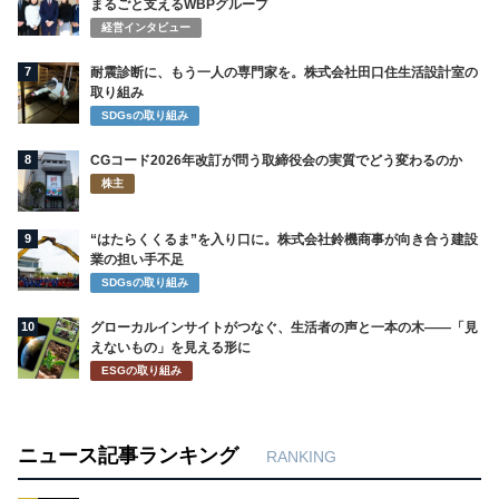
まるごと支えるWBPグループ
経営インタビュー
7
耐震診断に、もう一人の専門家を。株式会社田口住生活設計室の
取り組み
SDGsの取り組み
8
CGコード2026年改訂が問う取締役会の実質でどう変わるのか
株主
9
“はたらくくるま”を入り口に。株式会社鈴機商事が向き合う建設
業の担い手不足
SDGsの取り組み
10
グローカルインサイトがつなぐ、生活者の声と一本の木――「見
えないもの」を見える形に
ESGの取り組み
ニュース記事ランキング
RANKING