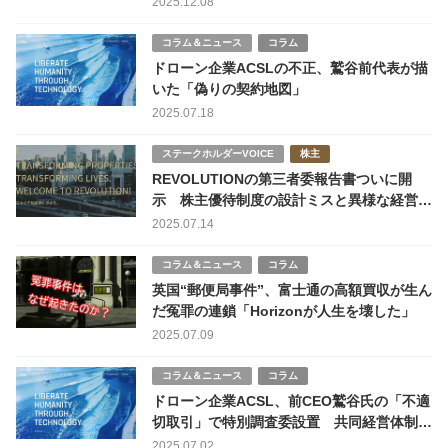
2025.12.08
コラム＆ニュース
コラム
ドローン企業ACSLの不正、鷲谷前代表が描
いた「偽りの契約地図」
2025.07.18
ステークホルダーVOICE
株主
REVOLUTIONの第三者委報告書ついに開
示 株主優待制度の設計ミスと異様な経営実
態が明るみに
2025.07.14
コラム＆ニュース
コラム
英国“郵便局事件”、富士通の高額買収が生ん
だ冤罪の連鎖「Horizonが人生を壊した」
2025.07.09
コラム＆ニュース
コラム
ドローン企業ACSL、前CEO鷲谷氏の「不適
切取引」で特別調査委設置 共同経営体制で
再出発中
2025.07.02