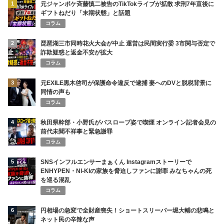
1
元ジャンポケ斉藤慎二被告のTikTokライブが拡散 求刑7年直後に
ギフトねだり「末期状態」と話題
コラム
2
琵琶湖三市同時花火大会が中止 運営は民間実行委 3市関与否定で
詐欺疑惑と返金不安が拡大
コラム
3
元EXILE黒木啓司が保護命令違反で逮捕 妻へのDVと脱税背景に
同情の声も
コラム
4
秋田県幹部・小野氏がバスローブ姿で喫煙 オンライン記者会見の
前代未聞不祥事と緊急謝罪
コラム
5
SNSインフルエンサーまぁくん Instagramストーリーで
ENHYPEN・NI-KIの家族を脅迫しファンに謝罪 みなちゃんの死
を巡る混乱
コラム
6
円相場の急変で全財産喪失！ショートスリーパー堀大輔の悲鳴と
ネット民の辛辣な声