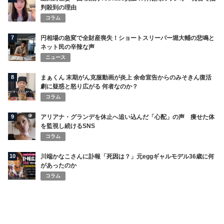
判殺到の理由
コラム
7
円相場の急変で全財産喪失！ショートスリーパー堀大輔の悲鳴と
ネット民の辛辣な声
ニュース
8
まぁくん 末期がん克服動画が炎上 余命宣告からのみそきん復活
劇に疑惑と怒り広がる 何者なのか？
コラム
9
アリアナ・グランデを休止へ追い込んだ「心配」の声 痩せた体
を監視し続けるSNS
コラム
10
川端かなこさんに訃報「死因は？」元eggギャルモデル36歳に何
があったのか
コラム