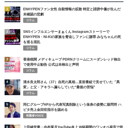
1
ENHYPENファン女性 自殺情報の拡散 特定と誹謗中傷が生んだ
未確認の悲劇
コラム
2
SNSインフルエンサーまぁくん Instagramストーリーで
ENHYPEN・NI-KIの家族を脅迫しファンに謝罪 みなちゃんの死
を巡る混乱
コラム
3
香港税関 メディキューブ PDRNクリームにスーダンレッド検出
で使用中止勧告 公式は未検出と声明
コラム
4
清水良太郎さん（37）自死の真相…直前番組で見せていた「異
変」と父・アキラへ漏らしていた“最後の苦悩”
コラム
5
同仁グループHPから代表写真削除という保身の姿勢に疑問符 ハ
ビタ売上金回収指示を認める
有識者VOICE
6
上田綺世妻・由布菜月YouTube炎上 W杯期間のワンオペ発言で批