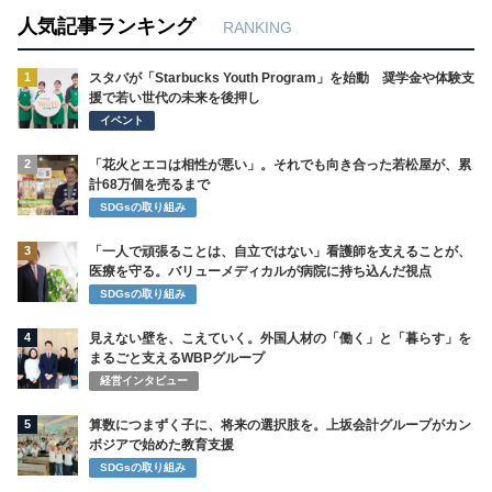
人気記事ランキング
RANKING
1
スタバが「Starbucks Youth Program」を始動 奨学金や体験支
援で若い世代の未来を後押し
イベント
2
「花火とエコは相性が悪い」。それでも向き合った若松屋が、累
計68万個を売るまで
SDGsの取り組み
3
「一人で頑張ることは、自立ではない」看護師を支えることが、
医療を守る。バリューメディカルが病院に持ち込んだ視点
SDGsの取り組み
4
見えない壁を、こえていく。外国人材の「働く」と「暮らす」を
まるごと支えるWBPグループ
経営インタビュー
5
算数につまずく子に、将来の選択肢を。上坂会計グループがカン
ボジアで始めた教育支援
SDGsの取り組み