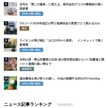
6
住宅を「第二の森林」に変える。株式会社デコスの断熱材が描く
脱炭素
SDGsの取り組み
7
CGコード2026年改訂が問う取締役会の実質でどう変わるのか
株主
8
ライオンが再び挑む「お口の中から美容」 インキュットで描く
新習慣
SDGsの取り組み
9
令和の虎・華山田馨菜の正体 涙の医学部志望からパパ活豪遊と闇
バイト逮捕の黒い噂まで
未来世代
10
遊休農地を再び実りの畑へ、今治の柑橘守るMOriTO Farming
SDGsの取り組み
ニュース記事ランキング
RANKING