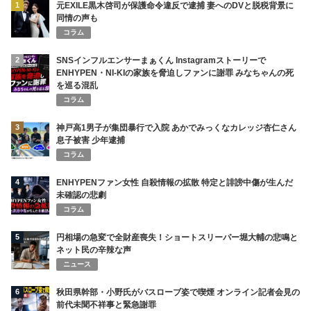
1
元EXILE黒木啓司が保護命令違反で逮捕 妻へのDVと脱税背景に
同情の声も
コラム
2
SNSインフルエンサーまぁくん Instagramストーリーで
ENHYPEN・NI-KIの家族を脅迫しファンに謝罪 みなちゃんの死
を巡る混乱
コラム
3
神戸高1男子が集団暴行で入院 あかでみっくなカレッジ杏仁さん
息子被害 少年逮捕
コラム
4
ENHYPENファン女性 自殺情報の拡散 特定と誹謗中傷が生んだ
未確認の悲劇
コラム
5
円相場の急変で全財産喪失！ショートスリーパー堀大輔の悲鳴と
ネット民の辛辣な声
ニュース
6
秋田県幹部・小野氏がバスローブ姿で喫煙 オンライン記者会見の
前代未聞不祥事と緊急謝罪