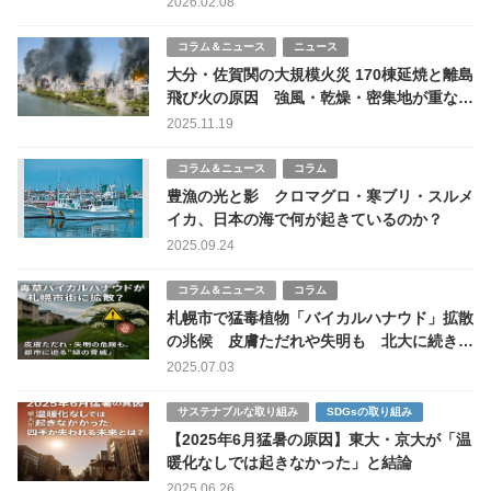
2026.02.08
コラム＆ニュース
ニュース
大分・佐賀関の大規模火災 170棟延焼と離島
飛び火の原因 強風・乾燥・密集地が重なっ
た“最悪の条件”とは
2025.11.19
コラム＆ニュース
コラム
豊漁の光と影 クロマグロ・寒ブリ・スルメ
イカ、日本の海で何が起きているのか？
2025.09.24
コラム＆ニュース
コラム
札幌市で猛毒植物「バイカルハナウド」拡散
の兆候 皮膚ただれや失明も 北大に続き白
石区で40株除去
2025.07.03
サステナブルな取り組み
SDGsの取り組み
【2025年6月猛暑の原因】東大・京大が「温
暖化なしでは起きなかった」と結論
2025.06.26