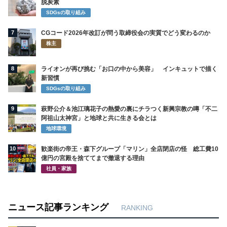
脱炭素
SDGsの取り組み
7
CGコード2026年改訂が問う取締役会の実質でどう変わるのか
株主
8
ライオンが再び挑む「お口の中から美容」 インキュットで描く
新習慣
SDGsの取り組み
9
萩野公介＆池江璃花子の熱愛の裏にチラつく新興宗教の噂「不二
阿祖山太神宮」と地球と共に生きる会とは
地球環境
10
歓楽街の帝王・森下グループ「マリン」全店閉店の怪 総工費10
億円の宮殿を捨ててまで撤退する理由
社員・家族
ニュース記事ランキング
RANKING