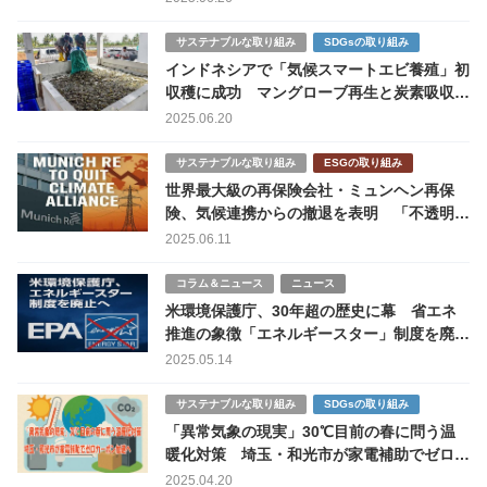
サステナブルな取り組み
SDGsの取り組み
インドネシアで「気候スマートエビ養殖」初
収穫に成功 マングローブ再生と炭素吸収で
持続可能性に道
2025.06.20
サステナブルな取り組み
ESGの取り組み
世界最大級の再保険会社・ミュンヘン再保
険、気候連携からの撤退を表明 「不透明な
規制」への反発も
2025.06.11
コラム＆ニュース
ニュース
米環境保護庁、30年超の歴史に幕 省エネ
推進の象徴「エネルギースター」制度を廃止
へ
2025.05.14
サステナブルな取り組み
SDGsの取り組み
「異常気象の現実」30℃目前の春に問う温
暖化対策 埼玉・和光市が家電補助でゼロカ
ーボン加速へ
2025.04.20