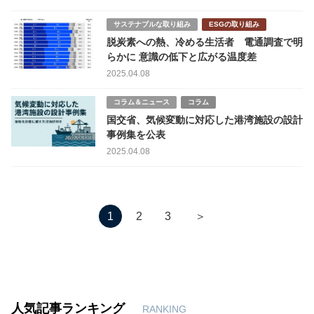
サステナブルな取り組み
ESGの取り組み
脱炭素への熱、冷める生活者 電通調査で明
らかに 意識の低下と広がる温度差
2025.04.08
コラム＆ニュース
コラム
国交省、気候変動に対応した港湾施設の設計
事例集を公表
2025.04.08
＞
1
2
3
人気記事ランキング
RANKING