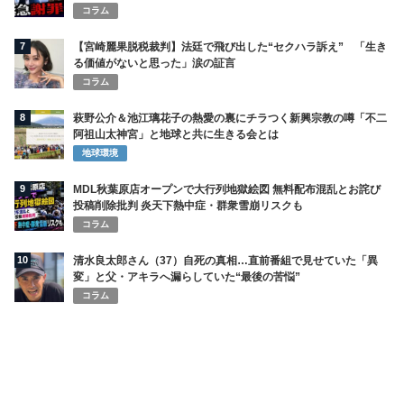
コラム
7
【宮崎麗果脱税裁判】法廷で飛び出した“セクハラ訴え” 「生き
る価値がないと思った」涙の証言
コラム
8
萩野公介＆池江璃花子の熱愛の裏にチラつく新興宗教の噂「不二
阿祖山太神宮」と地球と共に生きる会とは
地球環境
9
MDL秋葉原店オープンで大行列地獄絵図 無料配布混乱とお詫び
投稿削除批判 炎天下熱中症・群衆雪崩リスクも
コラム
10
清水良太郎さん（37）自死の真相…直前番組で見せていた「異
変」と父・アキラへ漏らしていた“最後の苦悩”
コラム