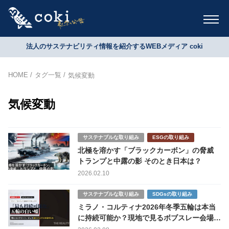
法人のサステナビリティ情報を紹介するWEBメディア coki
HOME
タグ一覧
気候変動
気候変動
サステナブルな取り組み
ESGの取り組み
北極を溶かす「ブラックカーボン」の脅威
トランプと中露の影 そのとき日本は？
2026.02.10
サステナブルな取り組み
SDGsの取り組み
ミラノ・コルティナ2026年冬季五輪は本当
に持続可能か？現地で見るボブスレー会場建
設と環境問題の矛盾