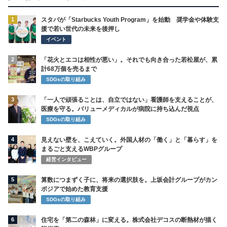
1
スタバが「Starbucks Youth Program」を始動 奨学金や体験支
援で若い世代の未来を後押し
イベント
2
「花火とエコは相性が悪い」。それでも向き合った若松屋が、累
計68万個を売るまで
SDGsの取り組み
3
「一人で頑張ることは、自立ではない」看護師を支えることが、
医療を守る。バリューメディカルが病院に持ち込んだ視点
SDGsの取り組み
4
見えない壁を、こえていく。外国人材の「働く」と「暮らす」を
まるごと支えるWBPグループ
経営インタビュー
5
算数につまずく子に、将来の選択肢を。上坂会計グループがカン
ボジアで始めた教育支援
SDGsの取り組み
6
住宅を「第二の森林」に変える。株式会社デコスの断熱材が描く