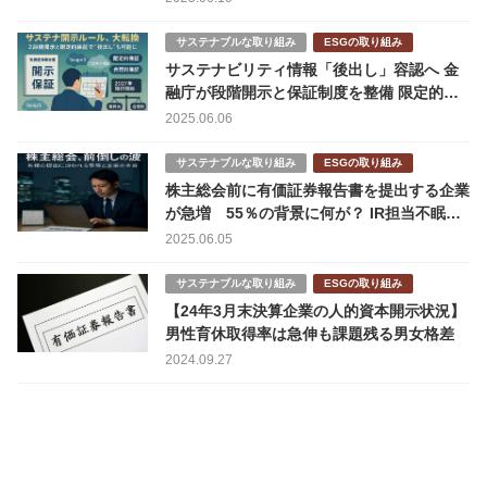
サステナブルな取り組み
ESGの取り組み
サステナビリティ情報「後出し」容認へ 金
融庁が段階開示と保証制度を整備 限定的保
証で企業負担に配慮
2025.06.06
サステナブルな取り組み
ESGの取り組み
株主総会前に有価証券報告書を提出する企業
が急増 55％の背景に何が？ IR担当不眠物
語
2025.06.05
サステナブルな取り組み
ESGの取り組み
【24年3月末決算企業の人的資本開示状況】
男性育休取得率は急伸も課題残る男女格差
2024.09.27