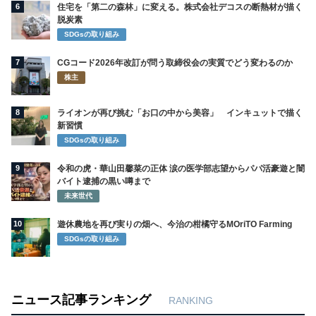
6
住宅を「第二の森林」に変える。株式会社デコスの断熱材が描く
脱炭素
SDGsの取り組み
7
CGコード2026年改訂が問う取締役会の実質でどう変わるのか
株主
8
ライオンが再び挑む「お口の中から美容」 インキュットで描く
新習慣
SDGsの取り組み
9
令和の虎・華山田馨菜の正体 涙の医学部志望からパパ活豪遊と闇
バイト逮捕の黒い噂まで
未来世代
10
遊休農地を再び実りの畑へ、今治の柑橘守るMOriTO Farming
SDGsの取り組み
ニュース記事ランキング
RANKING