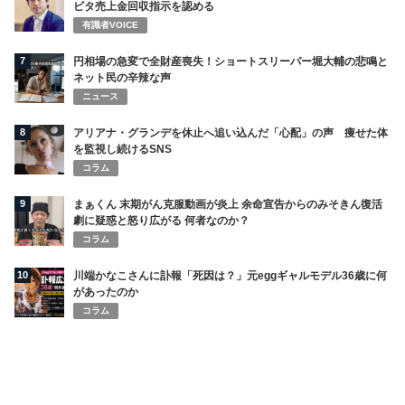
ビタ売上金回収指示を認める
有識者VOICE
7
円相場の急変で全財産喪失！ショートスリーパー堀大輔の悲鳴と
ネット民の辛辣な声
ニュース
8
アリアナ・グランデを休止へ追い込んだ「心配」の声 痩せた体
を監視し続けるSNS
コラム
9
まぁくん 末期がん克服動画が炎上 余命宣告からのみそきん復活
劇に疑惑と怒り広がる 何者なのか？
コラム
10
川端かなこさんに訃報「死因は？」元eggギャルモデル36歳に何
があったのか
コラム