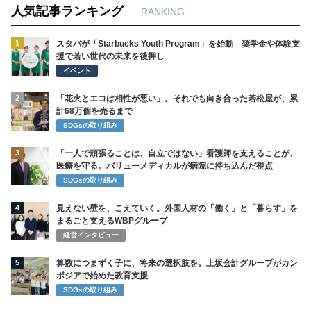
人気記事ランキング
RANKING
1
スタバが「Starbucks Youth Program」を始動 奨学金や体験支
援で若い世代の未来を後押し
イベント
2
「花火とエコは相性が悪い」。それでも向き合った若松屋が、累
計68万個を売るまで
SDGsの取り組み
3
「一人で頑張ることは、自立ではない」看護師を支えることが、
医療を守る。バリューメディカルが病院に持ち込んだ視点
SDGsの取り組み
4
見えない壁を、こえていく。外国人材の「働く」と「暮らす」を
まるごと支えるWBPグループ
経営インタビュー
5
算数につまずく子に、将来の選択肢を。上坂会計グループがカン
ボジアで始めた教育支援
SDGsの取り組み