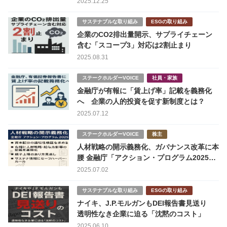
2025.12.25
サステナブルな取り組み
ESGの取り組み
企業のCO2排出量開示、サプライチェーン
含む「スコープ3」対応は2割止まり
2025.08.31
ステークホルダーVOICE
社員・家族
金融庁が有報に「賃上げ率」記載を義務化
へ 企業の人的投資を促す新制度とは？
2025.07.12
ステークホルダーVOICE
株主
人材戦略の開示義務化、ガバナンス改革に本
腰 金融庁「アクション・プログラム2025」
で何が変わるのか
2025.07.02
サステナブルな取り組み
ESGの取り組み
ナイキ、J.P.モルガンもDEI報告書見送り
透明性なき企業に迫る「沈黙のコスト」
2025.06.10