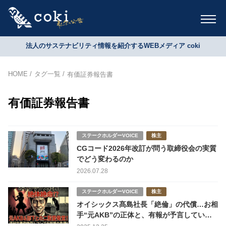
法人のサステナビリティ情報を紹介するWEBメディア coki
HOME
タグ一覧
有価証券報告書
有価証券報告書
ステークホルダーVOICE
株主
CGコード2026年改訂が問う取締役会の実質
でどう変わるのか
2026.07.28
ステークホルダーVOICE
株主
オイシックス髙島社長「絶倫」の代償…お相
手“元AKB”の正体と、有報が予言していた
最悪のシナリオ