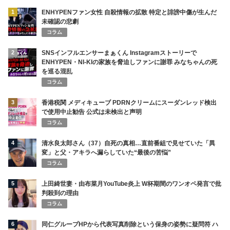
1
ENHYPENファン女性 自殺情報の拡散 特定と誹謗中傷が生んだ
未確認の悲劇
コラム
2
SNSインフルエンサーまぁくん Instagramストーリーで
ENHYPEN・NI-KIの家族を脅迫しファンに謝罪 みなちゃんの死
を巡る混乱
コラム
3
香港税関 メディキューブ PDRNクリームにスーダンレッド検出
で使用中止勧告 公式は未検出と声明
コラム
4
清水良太郎さん（37）自死の真相…直前番組で見せていた「異
変」と父・アキラへ漏らしていた“最後の苦悩”
コラム
5
上田綺世妻・由布菜月YouTube炎上 W杯期間のワンオペ発言で批
判殺到の理由
コラム
6
同仁グループHPから代表写真削除という保身の姿勢に疑問符 ハ