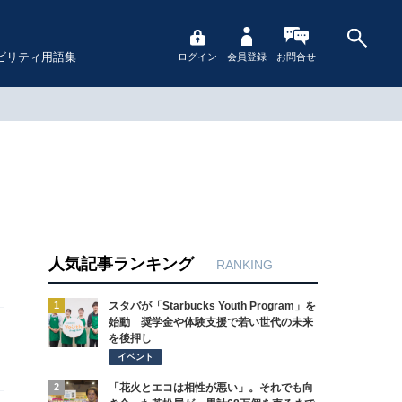
ビリティ用語集
ログイン
会員登録
お問合せ
人気記事ランキング
RANKING
1
スタバが「Starbucks Youth Program」を
始動 奨学金や体験支援で若い世代の未来
を後押し
イベント
2
「花火とエコは相性が悪い」。それでも向