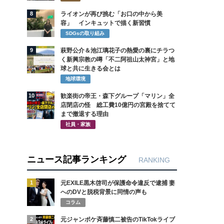
8
ライオンが再び挑む「お口の中から美
容」 インキュットで描く新習慣
SDGsの取り組み
9
萩野公介＆池江璃花子の熱愛の裏にチラつ
く新興宗教の噂「不二阿祖山太神宮」と地
球と共に生きる会とは
地球環境
10
歓楽街の帝王・森下グループ「マリン」全
店閉店の怪 総工費10億円の宮殿を捨てて
まで撤退する理由
社員・家族
ニュース記事ランキング
RANKING
1
元EXILE黒木啓司が保護命令違反で逮捕 妻
へのDVと脱税背景に同情の声も
コラム
2
元ジャンポケ斉藤慎二被告のTikTokライブ