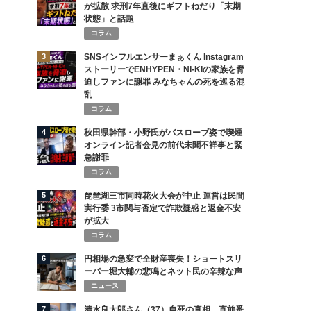
が拡散 求刑7年直後にギフトねだり「末期
状態」と話題
コラム
3
SNSインフルエンサーまぁくん Instagram
ストーリーでENHYPEN・NI-KIの家族を脅
迫しファンに謝罪 みなちゃんの死を巡る混
乱
コラム
4
秋田県幹部・小野氏がバスローブ姿で喫煙
オンライン記者会見の前代未聞不祥事と緊
急謝罪
コラム
5
琵琶湖三市同時花火大会が中止 運営は民間
実行委 3市関与否定で詐欺疑惑と返金不安
が拡大
コラム
6
円相場の急変で全財産喪失！ショートスリ
ーパー堀大輔の悲鳴とネット民の辛辣な声
ニュース
7
清水良太郎さん（37）自死の真相…直前番