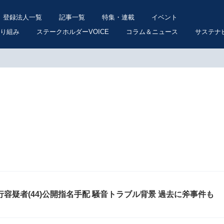
登録法人一覧
記事一覧
特集・連載
イベント
り組み
ステークホルダーVOICE
コラム＆ニュース
サステナ
容疑者(44)公開指名手配 騒音トラブル背景 過去に斧事件も