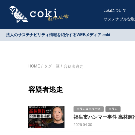
cokiについて
サステナブルな取
法人のサステナビリティ情報を紹介するWEBメディア coki
HOME
タグ一覧
容疑者逃走
容疑者逃走
コラム＆ニュース
コラム
福生市ハンマー事件 高林輝行
2026.04.30