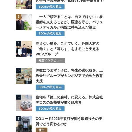
き合った若松屋が、累計68万個を売るまで
SDGsの取り組み
3
「一人で頑張ることは、自立ではない」看
護師を支えることが、医療を守る。バリュ
ーメディカルが病院に持ち込んだ視点
SDGsの取り組み
4
見えない壁を、こえていく。外国人材の
「働く」と「暮らす」をまるごと支える
WBPグループ
経営インタビュー
5
算数につまずく子に、将来の選択肢を。上
坂会計グループがカンボジアで始めた教育
支援
SDGsの取り組み
6
住宅を「第二の森林」に変える。株式会社
デコスの断熱材が描く脱炭素
SDGsの取り組み
7
CGコード2026年改訂が問う取締役会の実
質でどう変わるのか
株主