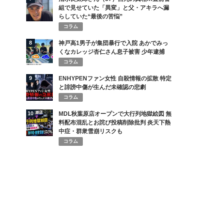
組で見せていた「異変」と父・アキラへ漏
らしていた“最後の苦悩”
コラム
8
神戸高1男子が集団暴行で入院 あかでみっ
くなカレッジ杏仁さん息子被害 少年逮捕
コラム
9
ENHYPENファン女性 自殺情報の拡散 特定
と誹謗中傷が生んだ未確認の悲劇
コラム
10
MDL秋葉原店オープンで大行列地獄絵図 無
料配布混乱とお詫び投稿削除批判 炎天下熱
中症・群衆雪崩リスクも
コラム