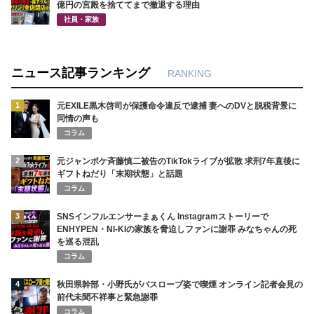
億円の宮殿を捨ててまで撤退する理由
社員・家族
ニュース記事ランキング
RANKING
1
元EXILE黒木啓司が保護命令違反で逮捕 妻へのDVと脱税背景に
同情の声も
コラム
2
元ジャンポケ斉藤慎二被告のTikTokライブが拡散 求刑7年直後に
ギフトねだり「末期状態」と話題
コラム
3
SNSインフルエンサーまぁくん Instagramストーリーで
ENHYPEN・NI-KIの家族を脅迫しファンに謝罪 みなちゃんの死
を巡る混乱
コラム
4
秋田県幹部・小野氏がバスローブ姿で喫煙 オンライン記者会見の
前代未聞不祥事と緊急謝罪
コラム