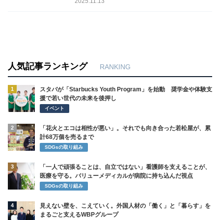
2025.11.13
人気記事ランキング
RANKING
1
スタバが「Starbucks Youth Program」を始動 奨学金や体験支
援で若い世代の未来を後押し
イベント
2
「花火とエコは相性が悪い」。それでも向き合った若松屋が、累
計68万個を売るまで
SDGsの取り組み
3
「一人で頑張ることは、自立ではない」看護師を支えることが、
医療を守る。バリューメディカルが病院に持ち込んだ視点
SDGsの取り組み
4
見えない壁を、こえていく。外国人材の「働く」と「暮らす」を
まるごと支えるWBPグループ