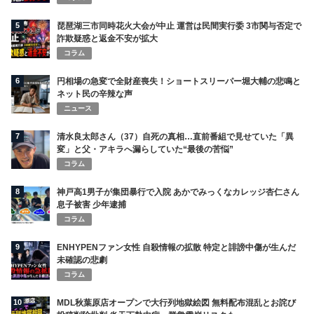
5
琵琶湖三市同時花火大会が中止 運営は民間実行委 3市関与否定で
詐欺疑惑と返金不安が拡大
コラム
6
円相場の急変で全財産喪失！ショートスリーパー堀大輔の悲鳴と
ネット民の辛辣な声
ニュース
7
清水良太郎さん（37）自死の真相…直前番組で見せていた「異
変」と父・アキラへ漏らしていた“最後の苦悩”
コラム
8
神戸高1男子が集団暴行で入院 あかでみっくなカレッジ杏仁さん
息子被害 少年逮捕
コラム
9
ENHYPENファン女性 自殺情報の拡散 特定と誹謗中傷が生んだ
未確認の悲劇
コラム
10
MDL秋葉原店オープンで大行列地獄絵図 無料配布混乱とお詫び