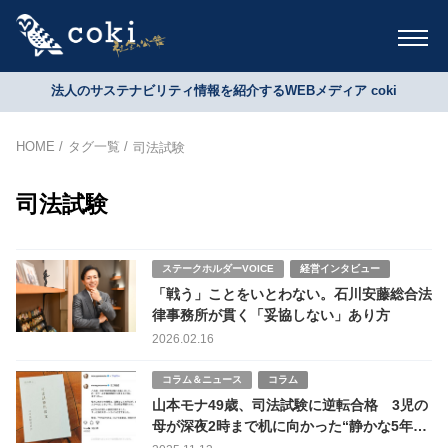
法人のサステナビリティ情報を紹介するWEBメディア coki
HOME
タグ一覧
司法試験
司法試験
ステークホルダーVOICE
経営インタビュー
「戦う」ことをいとわない。石川安藤総合法
律事務所が貫く「妥協しない」あり方
2026.02.16
コラム＆ニュース
コラム
山本モナ49歳、司法試験に逆転合格 3児の
母が深夜2時まで机に向かった“静かな5年戦
争”とは