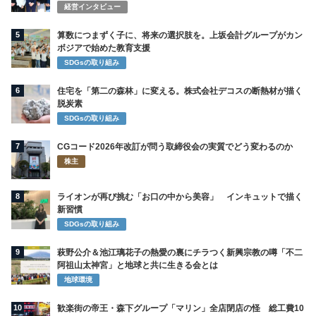
経営インタビュー
5
算数につまずく子に、将来の選択肢を。上坂会計グループがカン
ボジアで始めた教育支援
SDGsの取り組み
6
住宅を「第二の森林」に変える。株式会社デコスの断熱材が描く
脱炭素
SDGsの取り組み
7
CGコード2026年改訂が問う取締役会の実質でどう変わるのか
株主
8
ライオンが再び挑む「お口の中から美容」 インキュットで描く
新習慣
SDGsの取り組み
9
萩野公介＆池江璃花子の熱愛の裏にチラつく新興宗教の噂「不二
阿祖山太神宮」と地球と共に生きる会とは
地球環境
10
歓楽街の帝王・森下グループ「マリン」全店閉店の怪 総工費10