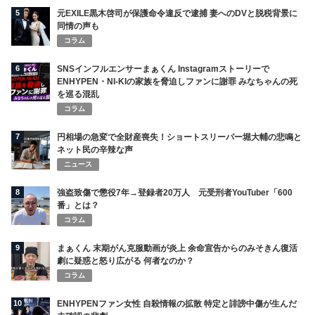
5
元EXILE黒木啓司が保護命令違反で逮捕 妻へのDVと脱税背景に
同情の声も
コラム
6
SNSインフルエンサーまぁくん Instagramストーリーで
ENHYPEN・NI-KIの家族を脅迫しファンに謝罪 みなちゃんの死
を巡る混乱
コラム
7
円相場の急変で全財産喪失！ショートスリーパー堀大輔の悲鳴と
ネット民の辛辣な声
ニュース
8
強盗致傷で懲役7年→登録者20万人 元受刑者YouTuber「600
番」とは？
コラム
9
まぁくん 末期がん克服動画が炎上 余命宣告からのみそきん復活
劇に疑惑と怒り広がる 何者なのか？
コラム
10
ENHYPENファン女性 自殺情報の拡散 特定と誹謗中傷が生んだ