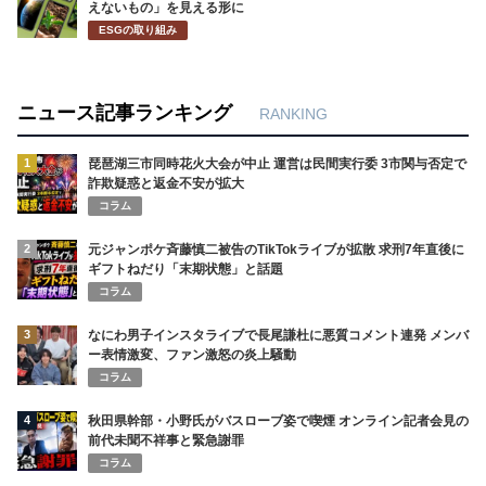
えないもの」を見える形に
ESGの取り組み
ニュース記事ランキング
RANKING
1
琵琶湖三市同時花火大会が中止 運営は民間実行委 3市関与否定で
詐欺疑惑と返金不安が拡大
コラム
2
元ジャンポケ斉藤慎二被告のTikTokライブが拡散 求刑7年直後に
ギフトねだり「末期状態」と話題
コラム
3
なにわ男子インスタライブで長尾謙杜に悪質コメント連発 メンバ
ー表情激変、ファン激怒の炎上騒動
コラム
4
秋田県幹部・小野氏がバスローブ姿で喫煙 オンライン記者会見の
前代未聞不祥事と緊急謝罪
コラム