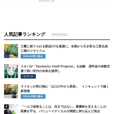
2026.01.19
人気記事ランキング
RANKING
1
大量に捨てられる新品CDを資源に。全国から引き取る三星化成
工業のリサイクル
SDGsの取り組み
2
スタバが「Starbucks Youth Program」を始動 奨学金や体験支
援で若い世代の未来を後押し
イベント
3
ライオンが再び挑む「お口の中から美容」 インキュットで描く
新習慣
SDGsの取り組み
4
「一人で頑張ることは、自立ではない」看護師を支えることが、
医療を守る。バリューメディカルが病院に持ち込んだ視点