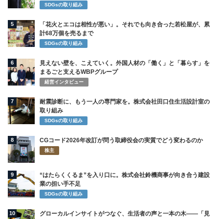
SDGsの取り組み
5
「花火とエコは相性が悪い」。それでも向き合った若松屋が、累
計68万個を売るまで
SDGsの取り組み
6
見えない壁を、こえていく。外国人材の「働く」と「暮らす」を
まるごと支えるWBPグループ
経営インタビュー
7
耐震診断に、もう一人の専門家を。株式会社田口住生活設計室の
取り組み
SDGsの取り組み
8
CGコード2026年改訂が問う取締役会の実質でどう変わるのか
株主
9
“はたらくくるま”を入り口に。株式会社鈴機商事が向き合う建設
業の担い手不足
SDGsの取り組み
10
グローカルインサイトがつなぐ、生活者の声と一本の木――「見