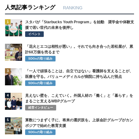
人気記事ランキング
RANKING
1
スタバが「Starbucks Youth Program」を始動 奨学金や体験支
援で若い世代の未来を後押し
イベント
2
「花火とエコは相性が悪い」。それでも向き合った若松屋が、累
計68万個を売るまで
SDGsの取り組み
3
「一人で頑張ることは、自立ではない」看護師を支えることが、
医療を守る。バリューメディカルが病院に持ち込んだ視点
SDGsの取り組み
4
見えない壁を、こえていく。外国人材の「働く」と「暮らす」を
まるごと支えるWBPグループ
経営インタビュー
5
算数につまずく子に、将来の選択肢を。上坂会計グループがカン
ボジアで始めた教育支援
SDGsの取り組み