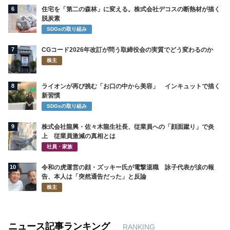
6
住宅を「第二の森林」に変える。株式会社デコスの断熱材が描く
脱炭素
SDGsの取り組み
7
CGコード2026年改訂が問う取締役会の実質でどう変わるのか
株主
8
ライオンが再び挑む「お口の中から美容」 インキュットで描く
新習慣
SDGsの取り組み
9
株式会社龍興・佐々木龍生社長、従業員への「顔面蹴り」で炎
上 従業員激減の真相とは
社員・家族
10
令和の虎運営の顔・ズッキー氏が電撃退職 詠子代表が涙の報
告、本人は「突然通告だった」と反論
株主
ニュース記事ランキング
RANKING