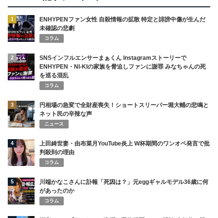
1
ENHYPENファン女性 自殺情報の拡散 特定と誹謗中傷が生んだ
未確認の悲劇
コラム
2
SNSインフルエンサーまぁくん Instagramストーリーで
ENHYPEN・NI-KIの家族を脅迫しファンに謝罪 みなちゃんの死
を巡る混乱
コラム
3
円相場の急変で全財産喪失！ショートスリーパー堀大輔の悲鳴と
ネット民の辛辣な声
ニュース
4
上田綺世妻・由布菜月YouTube炎上 W杯期間のワンオペ発言で批
判殺到の理由
コラム
5
川端かなこさんに訃報「死因は？」元eggギャルモデル36歳に何
があったのか
コラム