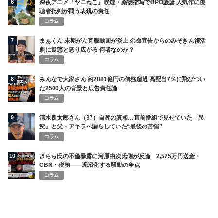
6
深夜アニメ『ヤニねこ』喫煙・薬物描写でBPO議論 人気作に視
聴者批判が問う表現の責任
コラム
7
まぁくん 末期がん克服動画が炎上 余命宣告からのみそきん復活
劇に疑惑と怒り広がる 何者なのか？
コラム
8
みんなで大家さん 約2881億円の債務超過 高配当7％に飛びつい
た2500人の背景と広告責任論
コラム
9
清水良太郎さん（37）自死の真相…直前番組で見せていた「異
変」と父・アキラへ漏らしていた“最後の苦悩”
コラム
10
きらら氏の不倫暴露に河原由次氏側が反論 2,575万円送金・
CBN・税務――泥沼化する騒動の争点
コラム